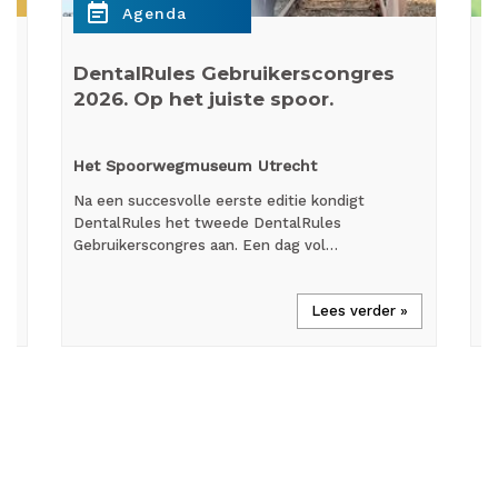
event_note
e
Agenda
DentalRules Gebruikerscongres
W
2026. Op het juiste spoor.
p
Het Spoorwegmuseum Utrecht
O
Na een succesvolle eerste editie kondigt
We
DentalRules het tweede DentalRules
he
et
Gebruikerscongres aan. Een dag vol…
In
Lees verder »