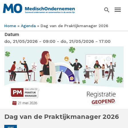
Overslaan
en
search
Togg
naar
de
Home
Agenda
Dag van de Praktijkmanager 2026
inhoud
Kruimelpad
gaan
Datum
do, 21/05/2026 - 09:00
-
do, 21/05/2026 - 17:00
Dag van de Praktijkmanager 2026
mei