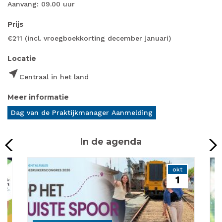
Aanvang: 09.00 uur
Prijs
€211 (incl. vroegboekkorting december januari)
Locatie
near_me
Centraal in het land
Meer informatie
Dag van de Praktijkmanager Aanmelding
In de agenda
p
okt
1