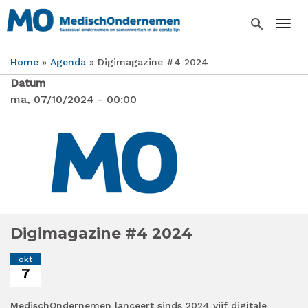
Overslaan
en
search
Togg
naar
de
Home
Agenda
Digimagazine #4 2024
inhoud
Kruimelpad
gaan
Datum
ma, 07/10/2024 - 00:00
Digimagazine #4 2024
okt
7
MedischOndernemen lanceert sinds 2024 vijf digitale