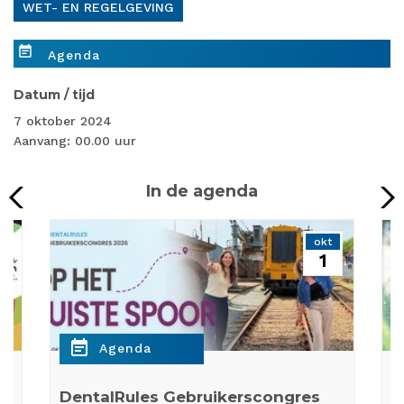
WET- EN REGELGEVING
event_note
Agenda
Datum / tijd
7 oktober 2024
Aanvang: 00.00 uur
In de agenda
p
okt
1
event_note
e
Agenda
DentalRules Gebruikerscongres
W