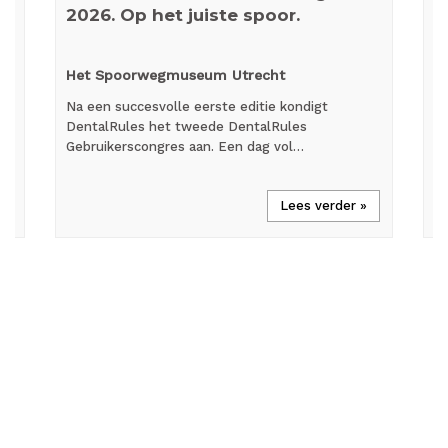
2026. Op het juiste spoor.
p
Het Spoorwegmuseum Utrecht
O
Na een succesvolle eerste editie kondigt
We
DentalRules het tweede DentalRules
he
et
Gebruikerscongres aan. Een dag vol…
In
Lees verder »