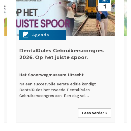
p
okt
1
event_note
e
Agenda
DentalRules Gebruikerscongres
W
2026. Op het juiste spoor.
p
Het Spoorwegmuseum Utrecht
O
Na een succesvolle eerste editie kondigt
We
DentalRules het tweede DentalRules
he
et
Gebruikerscongres aan. Een dag vol…
In
Lees verder »