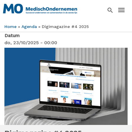
Overslaan
en
search
Togg
naar
de
Home
Agenda
Digimagazine #4 2025
inhoud
Kruimelpad
gaan
Datum
do, 23/10/2025 - 00:00