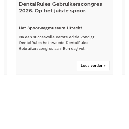
DentalRules Gebruikerscongres
W
2026. Op het juiste spoor.
p
Het Spoorwegmuseum Utrecht
O
Na een succesvolle eerste editie kondigt
We
DentalRules het tweede DentalRules
he
et
Gebruikerscongres aan. Een dag vol…
In
Lees verder »