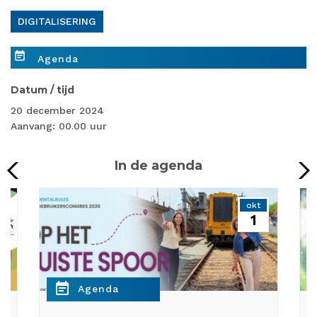
DIGITALISERING
event_note
Agenda
Datum / tijd
20 december 2024
Aanvang: 00.00 uur
In de agenda
p
okt
1
event_note
e
Agenda