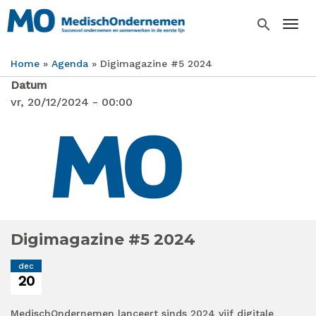
Overslaan
en
search
Togg
naar
de
Home
Agenda
Digimagazine #5 2024
inhoud
Kruimelpad
gaan
Datum
vr, 20/12/2024 - 00:00
Digimagazine #5 2024
dec
20
MedischOndernemen lanceert sinds 2024 vijf digitale