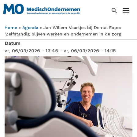
Overslaan
en
search
Togg
naar
de
Home
Agenda
Jan Willem Vaartjes bij Dental Expo:
inhoud
Kruimelpad
‘Zelfstandig blijven werken en ondernemen in de zorg’
gaan
Datum
vr, 06/03/2026 - 13:45
-
vr, 06/03/2026 - 14:15