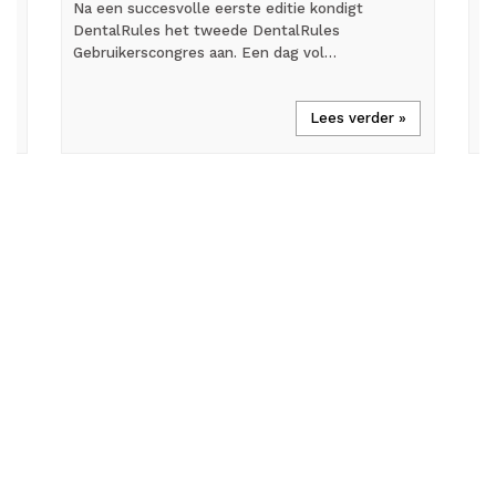
Na een succesvolle eerste editie kondigt
We
DentalRules het tweede DentalRules
he
et
Gebruikerscongres aan. Een dag vol…
In
Lees verder »