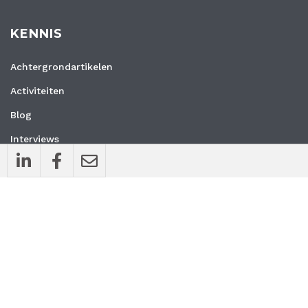
KENNIS
Achtergrondartikelen
Activiteiten
Blog
Interviews
Nieuws
Vacatures
Whitepapers
WEBSITE
Privacyverklaring