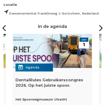
Locatie
near_me
Evenementenhal Franklinweg 2 Gorinchem, Nederland.
In de agenda
p
okt
1
event_note
e
Agenda
DentalRules Gebruikerscongres
W
2026. Op het juiste spoor.
p
Het Spoorwegmuseum Utrecht
O