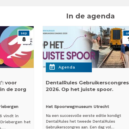
In de agenda
sep
o
8
event_note
Agenda
: voor
DentalRules Gebruikerscongres
in de zorg
2026. Op het juiste spoor.
riebergen
Het Spoorwegmuseum Utrecht
 vindt in
Na een succesvolle eerste editie kondigt
DentalRules het tweede DentalRules
Driebergen het
Gebruikerscongres aan. Een dag vol…
s,…