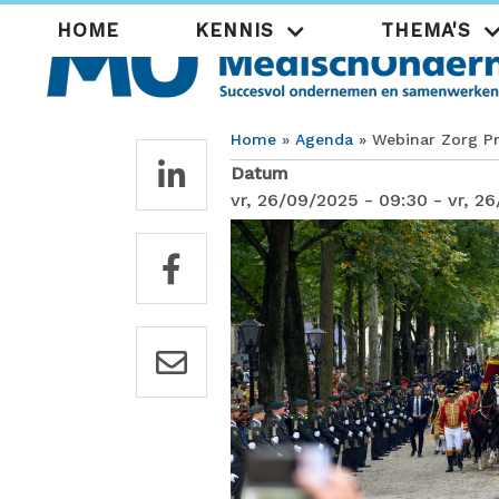
Overslaan
Hoofdnavigatie
HOME
KENNIS
THEMA'S
en
naar
de
inhoud
gaan
Home
Agenda
Webinar Zorg Pr
Kruimelpad
Datum
vr, 26/09/2025 - 09:30
-
vr, 2