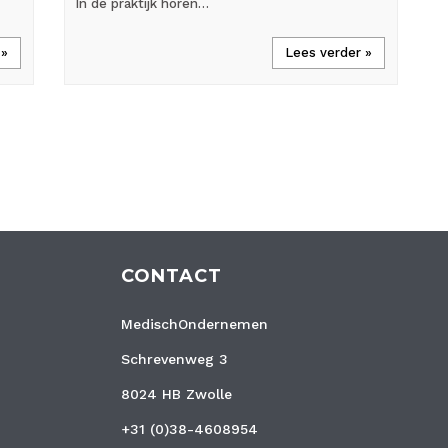
In de praktijk horen…
 »
Lees verder »
CONTACT
MedischOndernemen
Schrevenweg 3
8024 HB Zwolle
+31 (0)38-4608954