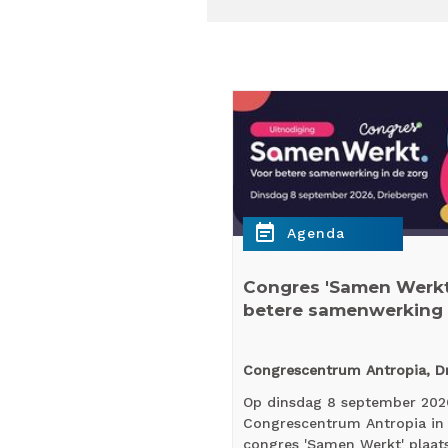
event_note
Agenda
Congres 'Samen Werkt'
betere samenwerking 
Congrescentrum Antropia, D
Op dinsdag 8 september 2026
Congrescentrum Antropia in 
congres 'Samen Werkt' plaat