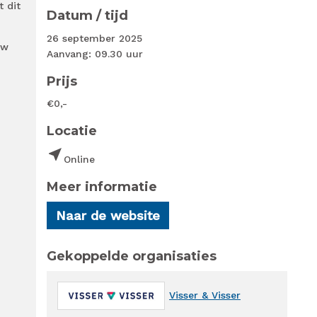
t dit
Datum / tijd
26 september 2025
uw
Aanvang: 09.30 uur
Prijs
€0,-
Locatie
near_me
Online
Meer informatie
Naar de website
Gekoppelde organisaties
Visser & Visser