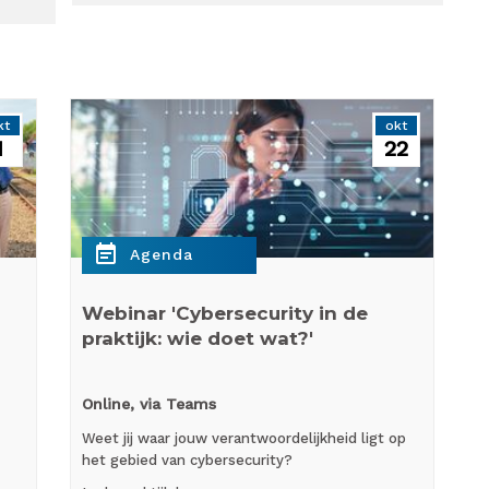
kt
okt
1
22
event_note
Agenda
Webinar 'Cybersecurity in de
praktijk: wie doet wat?'
Online, via Teams
Weet jij waar jouw verantwoordelijkheid ligt op
het gebied van cybersecurity?