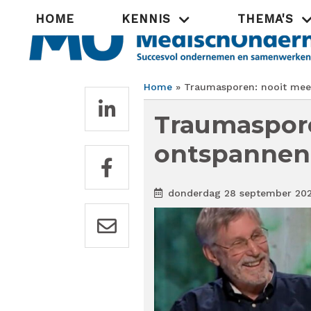
Overslaan
Hoofdnavigatie
HOME
KENNIS
THEMA'S
en
naar
de
inhoud
gaan
Home
Traumasporen: nooit meer
Kruimelpad
Traumaspore
ontspannen
donderdag 28 september 20