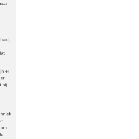
post-
g
heid,
dat
jn er
der
 hij
chniek
de
n om
de