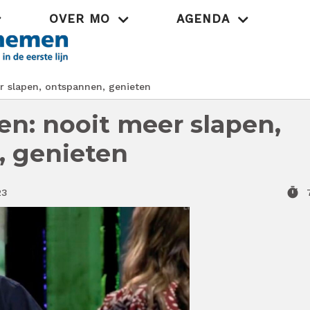
OVER MO
AGENDA
Praktijk
 slapen, ontspannen, genieten
n: nooit meer slapen,
, genieten
timer
23