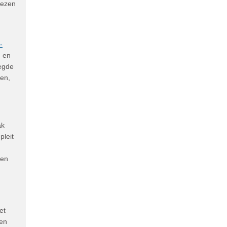
nezen
-
n en
legde
ven,
ak
pleit
 en
et
 en