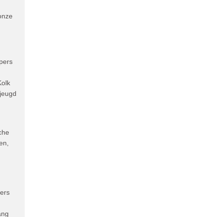
onze
pers
Kolk
 jeugd
che
en,
ners
ang