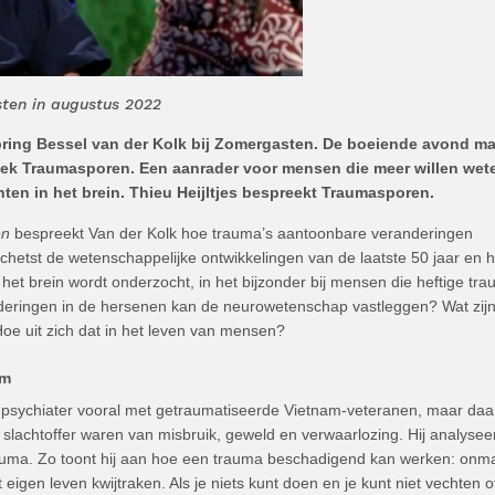
sten in augustus 2022
bbring Bessel van der Kolk bij Zomergasten. De boeiende avond m
oek Traumasporen. Een aanrader voor mensen die meer willen wet
ten in het brein. Thieu Heijltjes bespreekt Traumasporen.
en
bespreekt Van der Kolk hoe trauma’s aantoonbare veranderingen
chetst de wetenschappelijke ontwikkelingen van de laatste 50 jaar en 
het brein wordt onderzocht, in het bijzonder bij mensen die heftige tra
ringen in de hersenen kan de neurowetenschap vastleggen? Wat zij
oe uit zich dat in het leven van mensen?
om
s psychiater vooral met getraumatiseerde Vietnam-veteranen, maar da
 slachtoffer waren van misbruik, geweld en verwaarlozing. Hij analysee
trauma. Zo toont hij aan hoe een trauma beschadigend kan werken: onm
 eigen leven kwijtraken. Als je niets kunt doen en je kunt niet vechten o