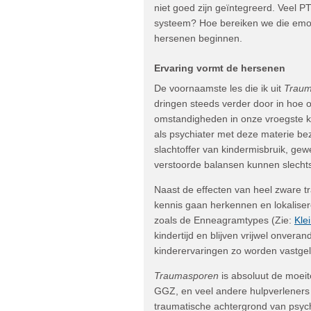
niet goed zijn geïntegreerd. Veel P
systeem? Hoe bereiken we die emo
hersenen beginnen.
Ervaring vormt de hersenen
De voornaamste les die ik uit
Traum
dringen steeds verder door in hoe on
omstandigheden in onze vroegste ki
als psychiater met deze materie bez
slachtoffer van kindermisbruik, ge
verstoorde balansen kunnen slechts
Naast de effecten van heel zware 
kennis gaan herkennen en lokalisere
zoals de Enneagramtypes (Zie:
Kle
kindertijd en blijven vrijwel onver
kinderervaringen zo worden vastge
Traumasporen
is absoluut de moeit
GGZ, en veel andere hulpverleners
traumatische achtergrond van psyc