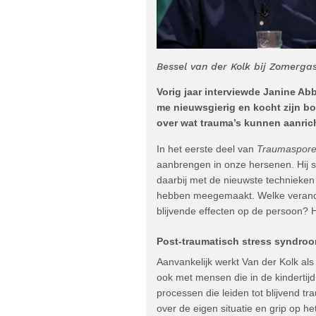
Bessel van der Kolk bij Zomerga
Vorig jaar interviewde Janine A
me nieuwsgierig en kocht zijn b
over wat trauma’s kunnen aanrich
In het eerste deel van
Traumaspor
aanbrengen in onze hersenen. Hij s
daarbij met de nieuwste technieken 
hebben meegemaakt. Welke verande
blijvende effecten op de persoon? H
Post-traumatisch stress syndro
Aanvankelijk werkt Van der Kolk al
ook met mensen die in de kindertijd
processen die leiden tot blijvend 
over de eigen situatie en grip op het