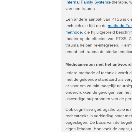
Internal Family Systems
-therapie, 
van een trauma.
Een andere aanpak van PTSS is di
techniek die lijkt op de
methode Fami
methode
, die hij uitgebreid beschri
theater op de effecten van PTSS. Zo
trauma helpen re-integreren. Hierme
omdat het trauma de sterke emotione
Medicamenten niet het antwoord
Iedere methode of techniek wordt d
met de geldende standaard als verge
er voor om zo min mogelijk neurolep
onderdrukken de gevolgen van het t
uitwendige hulpbronnen van de per
Ook cognitieve gedragstherapie is
rechtstreeks in verbinding staat m
opgeslagen. De basis van de begele
eigen lichaam. Hoe voelt de angst, d