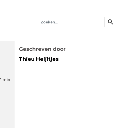
managersnetwerk
Nieuwsbrief
Lid worden
Contact
Zoeken
search
search
Geschreven door
Thieu Heijltjes
7 min