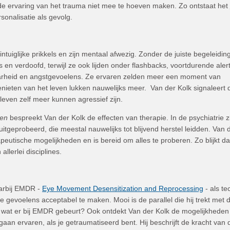
m de ervaring van het trauma niet mee te hoeven maken. Zo ontstaat het
rsonalisatie als gevolg.
intuiglijke prikkels en zijn mentaal afwezig. Zonder de juiste begeleidin
n verdoofd, terwijl ze ook lijden onder flashbacks, voortdurende alert
arheid en angstgevoelens. Ze ervaren zelden meer een moment van
enieten van het leven lukken nauwelijks meer. Van der Kolk signaleert 
even zelf meer kunnen agressief zijn.
en
bespreekt Van der Kolk de effecten van therapie. In de psychiatrie zi
tgeprobeerd, die meestal nauwelijks tot blijvend herstel leidden. Van 
eutische mogelijkheden en is bereid om alles te proberen. Zo blijkt dat
allerlei disciplines.
aarbij EMDR -
Eye Movement Desensitization and Reprocessing
- als te
ke gevoelens acceptabel te maken. Mooi is de parallel die hij trekt met 
t wat er bij EMDR gebeurt? Ook ontdekt Van der Kolk de mogelijkhede
gaan ervaren, als je getraumatiseerd bent. Hij beschrijft de kracht van 