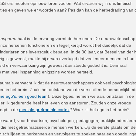
TSS-ers moeten opnieuw leren voelen. Wat ervaren wij in ons limbisch
ties en geven we er woorden aan? Pas dan kan de herbedrading van 
asporen
haal is: de ervaring vormt de hersenen. De neurowetenschap
ze hersenen functioneren en tegelijkertijd wordt het duidelijk dat de
nderjaren ons levensgeluk bepalen. In de 30 jaar, dat Bessel van der 
ig is geweest, raakte hij ervan overtuigd dat veel meer mensen in hun
weld en verwaarlozing zijn geweest dan steeds gedacht is. Eenmaal
 met veel inspanning enigszins worden hersteld.
trauma’s verwacht ik dat de neurowetenschappers ook veel psychologis
n in het brein. Zoals het ontstaan van de verschillende persoonlijkhed
ine ego's, een goed team
)
. Deze types, nemen we aan, ontstaan in de
anderlijk gedurende heel het leven ons aansturen. Zouden onze vroege
legd in de
mediale prefrontale cortex
? Waar zit het ego in het brein?
e waard, voor huisartsen, psychologen, pedagogen, praktijkondersteu
 die met getraumatiseerde mensen werken. Op de eerste plaats om de
hisch lijden te herkennen en vervolgens te zoeken naar een goede ing