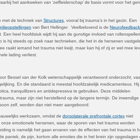
waarbij het aankweken van ‘zelfleiderschap’ de basis vormt voor het ge
e met de techniek van
Structures
, vooral bij trauma’s in het gezin. Een
lieopstellingen
van Bert Hellinger. Veelbelovend is de
Neurofeedback
jft. Een heel hoofdstuk wijdt hij aan de gunstige invloed van rollenspelle
 is hij steeds op zoek naar technieken, die het in de hersenen vastge
e raakt iemand het trauma niet kwijt, maar kan hij of zij er wel mee le
le lading verliest.
oor Bessel van der Kolk wetenschappelijk verantwoord onderzocht, va
lijking. En die standaard is meestal hoofdzakelijk medicamenteus. Hij 
tica, tranquillizers en antidepressiva te gebruiken. Deze middelen
rauma, maar zijn niet herstellend op de langere termijn. De inwendige
soon zelf, worden dan niet meer aangeboord.
 nauwelijks werkzaam, omdat de
dorsolaterale prefrontale cortex
niet
et onze emotionele hersenen, waar de sporen van het trauma worden
iding is namelijk het gaan ervaren van de effecten van het trauma in h
e paniek, de pijn, kortom alle emoties die in het brein zijn opgeslagen