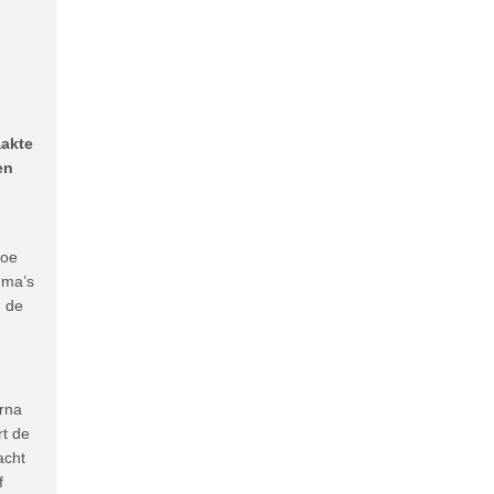
aakte
en
hoe
uma’s
n de
arna
rt de
acht
f