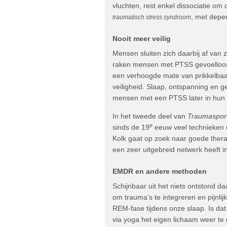
vluchten, rest enkel dissociatie o
, met depe
traumatisch stress syndroom
Nooit meer veilig
Mensen sluiten zich daarbij af van z
raken mensen met PTSS gevoelloos e
een verhoogde mate van prikkelba
veiligheid. Slaap, ontspanning en g
mensen met een PTSS later in hun l
In het tweede deel van
Traumaspor
e
sinds de 19
eeuw veel technieken ui
Kolk gaat op zoek naar goede therap
een zeer uitgebreid netwerk heeft in 
EMDR en andere methoden
Schijnbaar uit het niets ontstond d
om trauma’s te integreren en pijnlij
REM-fase tijdens onze slaap. Is da
via yoga het eigen lichaam weer te 