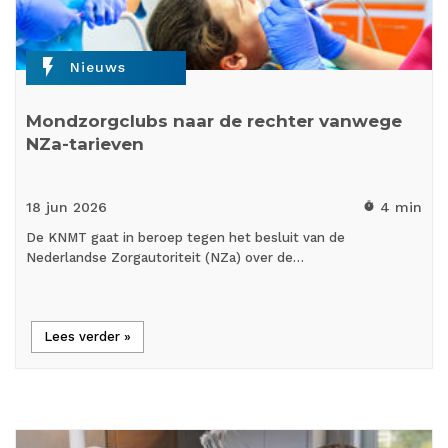
flash_on
Nieuws
Mondzorgclubs naar de rechter vanwege
NZa-tarieven
18 jun
2026
4 min
timer
De KNMT gaat in beroep tegen het besluit van de
Nederlandse Zorgautoriteit (NZa) over de…
Lees verder »