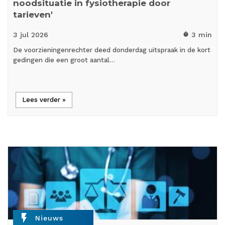
noodsituatie in fysiotherapie door
tarieven'
3 jul
2026
3 min
timer
De voorzieningenrechter deed donderdag uitspraak in de kort
gedingen die een groot aantal…
Lees verder »
flash_on
Nieuws