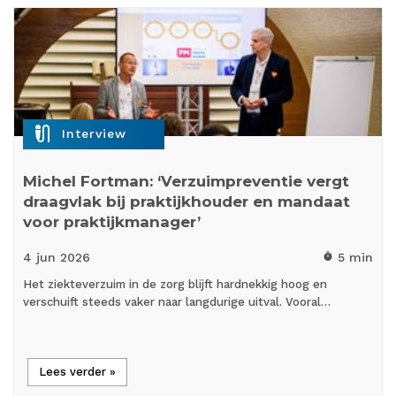
mic_external_on
Interview
Michel Fortman: ‘Verzuimpreventie vergt
draagvlak bij praktijkhouder en mandaat
voor praktijkmanager’
4 jun
2026
5 min
timer
Het ziekteverzuim in de zorg blijft hardnekkig hoog en
verschuift steeds vaker naar langdurige uitval. Vooral…
Lees verder »