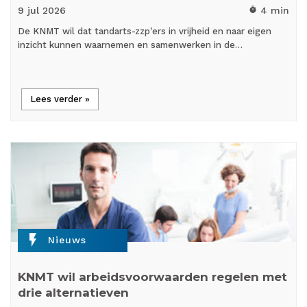
9 jul
2026
4 min
timer
De KNMT wil dat tandarts-zzp'ers in vrijheid en naar eigen
inzicht kunnen waarnemen en samenwerken in de…
Lees verder »
flash_on
Nieuws
KNMT wil arbeidsvoorwaarden regelen met
drie alternatieven