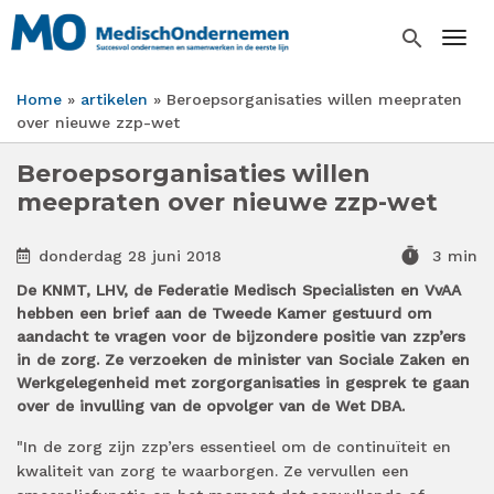
Overslaan
en
search
Togg
naar
de
Home
artikelen
Beroepsorganisaties willen meepraten
inhoud
Kruimelpad
over nieuwe zzp-wet
gaan
Beroepsorganisaties willen
meepraten over nieuwe zzp-wet
timer
donderdag 28 juni 2018
3 min
De KNMT, LHV, de Federatie Medisch Specialisten en VvAA
hebben een brief aan de Tweede Kamer gestuurd om
aandacht te vragen voor de bijzondere positie van zzp’ers
in de zorg. Ze verzoeken de minister van Sociale Zaken en
Werkgelegenheid met zorgorganisaties in gesprek te gaan
over de invulling van de opvolger van de Wet DBA.
"In de zorg zijn zzp’ers essentieel om de continuïteit en
kwaliteit van zorg te waarborgen. Ze vervullen een