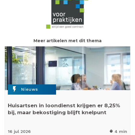
Meer artikelen met dit thema
flash_on
Nieuws
Huisartsen in loondienst krijgen er 8,25%
bij, maar bekostiging blijft knelpunt
16 jul
2026
4 min
timer