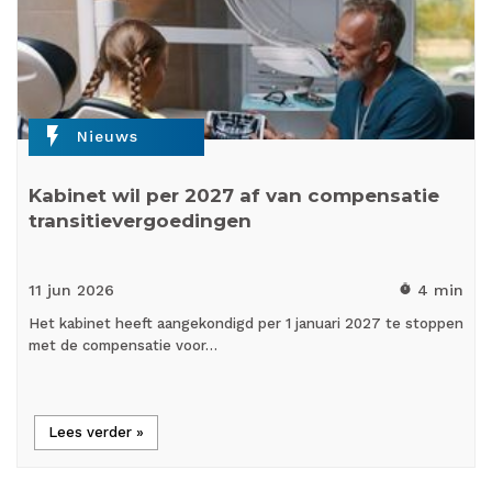
flash_on
Nieuws
Kabinet wil per 2027 af van compensatie
transitievergoedingen
11 jun
2026
4 min
timer
Het kabinet heeft aangekondigd per 1 januari 2027 te stoppen
met de compensatie voor…
Lees verder »