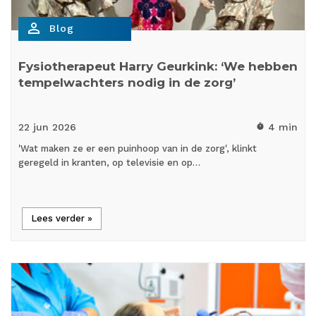
person_outline
Blog
Fysiotherapeut Harry Geurkink: ‘We hebben
tempelwachters nodig in de zorg’
22 jun
2026
4 min
timer
'Wat maken ze er een puinhoop van in de zorg', klinkt
geregeld in kranten, op televisie en op…
Lees verder »