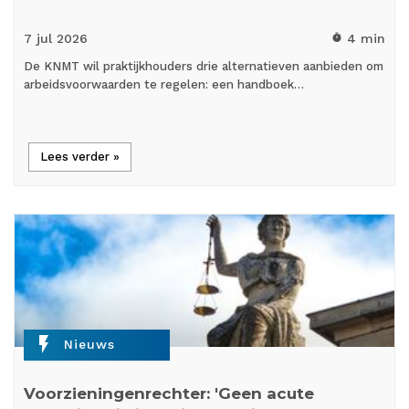
7 jul
2026
4 min
timer
De KNMT wil praktijkhouders drie alternatieven aanbieden om
arbeidsvoorwaarden te regelen: een handboek…
Lees verder »
flash_on
Nieuws
Voorzieningenrechter: 'Geen acute