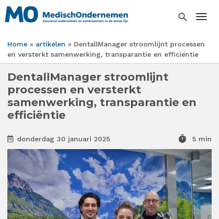
Overslaan
en
search
Togg
naar
de
Home
artikelen
DentallManager stroomlijnt processen
inhoud
Kruimelpad
en versterkt samenwerking, transparantie en efficiëntie
gaan
DentallManager stroomlijnt
processen en versterkt
samenwerking, transparantie en
efficiëntie
timer
donderdag 30 januari 2025
5 min