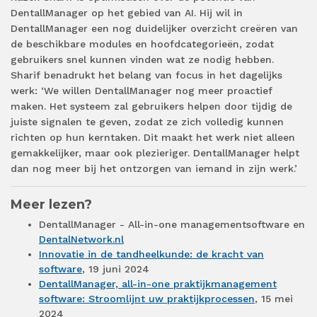
DentallManager op het gebied van AI. Hij wil in
DentallManager een nog duidelijker overzicht creëren van
de beschikbare modules en hoofdcategorieën, zodat
gebruikers snel kunnen vinden wat ze nodig hebben.
Sharif benadrukt het belang van focus in het dagelijks
werk: ‘We willen DentallManager nog meer proactief
maken. Het systeem zal gebruikers helpen door tijdig de
juiste signalen te geven, zodat ze zich volledig kunnen
richten op hun kerntaken. Dit maakt het werk niet alleen
gemakkelijker, maar ook plezieriger. DentallManager helpt
dan nog meer bij het ontzorgen van iemand in zijn werk.’
Meer lezen?
DentallManager - All-in-one managementsoftware en
DentalNetwork.nl
Innovatie in de tandheelkunde: de kracht van
software
, 19 juni 2024
DentallManager, all-in-one praktijkmanagement
software: Stroomlijnt uw praktijkprocessen
, 15 mei
2024