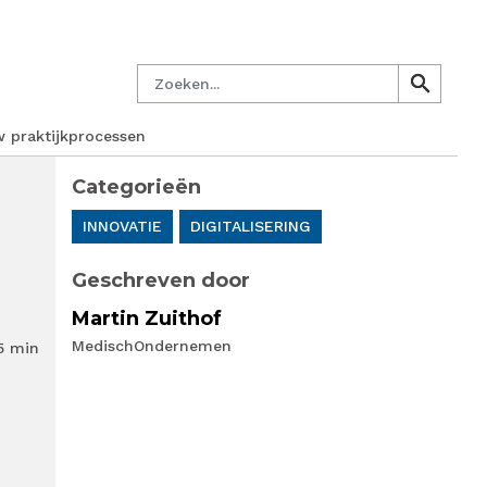
managersnetwerk
Nieuwsbrief
Lid worden
Contact
Zoeken
search
search
w praktijkprocessen
Categorieën
INNOVATIE
DIGITALISERING
Geschreven door
Martin Zuithof
MedischOndernemen
5 min