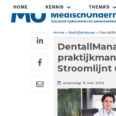
Overslaan
Hoofdnavigatie
HOME
KENNIS
THEMA'S
en
naar
de
inhoud
gaan
Home
Bedrijfsnieuws
DentallMa
Kruimelpad
DentallMana
praktijkma
Stroomlijnt
woensdag 15 mei 2024