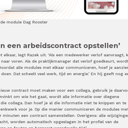
 de module Dag Rooster
n een arbeidscontract opstellen’
elkaar, legt Razek uit. ‘Als een medewerker verlof aanvraagt,
 naar voren. Als de praktijkmanager dat verlof goedkeurt, word
oordat alle modules met elkaar communiceren, hoef je aanzien
oen. Dat scheelt veel werk, tijd en energie.’ En hij geeft nog e
 nieuw contract moet maken voor een collega, gebruik je daarvo
anvinkt om wie het gaat, wordt alle informatie over diegene
 die collega. Dan hoef je al die informatie niet te knippen en te
 denkwerk voor je. Op die manier communiceren de modules me
r minuten een contract samenstellen. Overigens: alle wijziginge
acht, worden automatisch opgeslagen in het profiel van de
s op fouten en bespaart waardevolle tijd.’