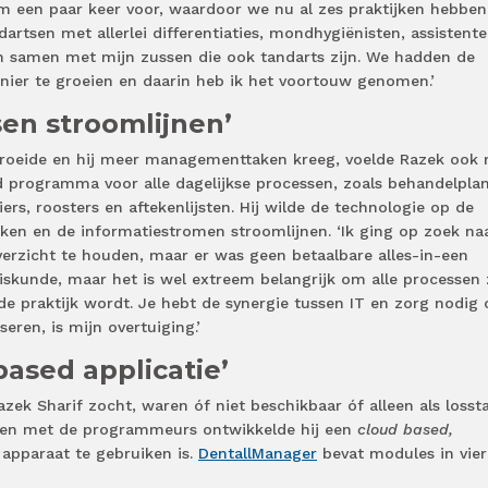
m een paar keer voor, waardoor we nu al zes praktijken hebbe
rtsen met allerlei differentiaties, mondhygiënisten, assistent
in samen met mijn zussen die ook tandarts zijn. We hadden de
er te groeien en daarin heb ik het voortouw genomen.’
sen stroomlijnen’
groeide en hij meer managementtaken kreeg, voelde Razek ook
 programma voor alle dagelijkse processen, zoals behandelpla
rs, roosters en aftekenlijsten. Hij wilde de technologie op de
ken en de informatiestromen stroomlijnen. ‘Ik ging op zoek na
erzicht te houden, maar er was geen betaalbare alles-in-een
iskunde, maar het is wel extreem belangrijk om alle processen 
de praktijk wordt. Je hebt de synergie tussen IT en zorg nodig
ren, is mijn overtuiging.’
based applicatie’
ek Sharif zocht, waren óf niet beschikbaar óf alleen als losst
men met de programmeurs ontwikkelde hij een
cloud based,
 apparaat te gebruiken is.
DentallManager
bevat modules in vier