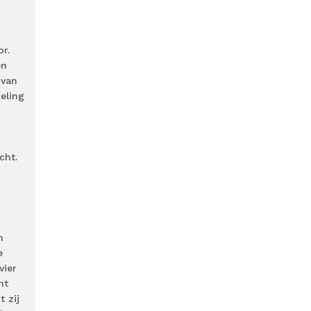
r.
en
 van
eling
cht.
n
e
vier
nt
 zij