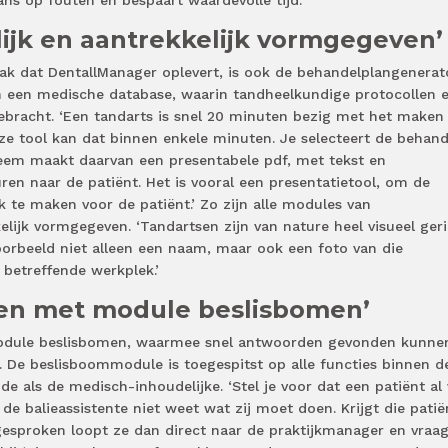
lijk en aantrekkelijk vormgegeven’
k dat DentallManager oplevert, is ook de behandelplangenerato
 een medische database, waarin tandheelkundige protocollen 
ebracht. ‘Een tandarts is snel 20 minuten bezig met het maken
e tool kan dat binnen enkele minuten. Je selecteert de behand
teem maakt daarvan een presentabele pdf, met tekst en
ren naar de patiënt. Het is vooral een presentatietool, om de
k te maken voor de patiënt.’ Zo zijn alle modules van
lijk vormgegeven. ‘Tandartsen zijn van nature heel visueel geri
voorbeeld niet alleen een naam, maar ook een foto van die
betreffende werkplek.’
den met module beslisbomen’
 module beslisbomen, waarmee snel antwoorden gevonden kunne
 De beslisboommodule is toegespitst op alle functies binnen d
e als de medisch-inhoudelijke. ‘Stel je voor dat een patiënt al 
de balieassistente niet weet wat zij moet doen. Krijgt die patië
esproken loopt ze dan direct naar de praktijkmanager en vraagt