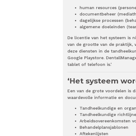
human resources (personee
documentbeheer (mediathee
dagelijkse processen (beh
algemene doeleinden (team
De licentie van het systeem is 
van de grootte van de praktijk, 
deze diensten in de tandheelku
Google Playstore. DentallManage
tablet of telefoon is.’
‘Het systeem word
Een van de grote voordelen is d
waardevolle informatie en doc
Tandheelkundige en organ
Tandheelkundige richtlijn
Arbeidsovereenkomsten vo
Behandelplansjablonen
Aftekenlijsten