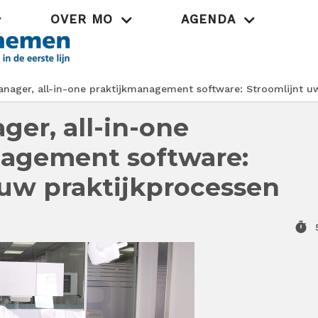
OVER MO
AGENDA
Praktijk
nager, all-in-one praktijkmanagement software: Stroomlijnt u
ger, all-in-one
nagement software:
 uw praktijkprocessen
timer