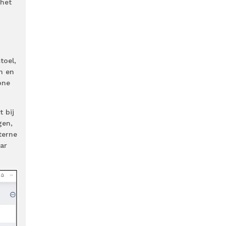
 het
toel,
n en
one
 bij
gen,
terne
ar