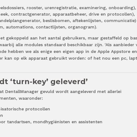
lsdossiers, rooster, urenregistratie, examinering, onboarding),
k, contractgenerator, apparaatbeheer, drive en protocollen),
andelplangenerator, beslisbomen, aftekenlijsten, communicatie)
, automations, contactlijsten, organogram).
niet gekoppeld aan het aantal gebruikers, maar gestaffeld op bas
waarbij alle modules standaard beschikbaar zijn. ‘Als aanbieder 
nde hebben we als enige een eigen app in de Apple Appstore en
r kan op elk apparaat gebruikt worden: of het nou een pc, lap
t ‘turn-key’ geleverd’
at DentallManager gevuld wordt aangeleverd met allerlei
umenten, waaronder:
isatorische protocollen
en
or tandartsen, mondhygiënisten en assistenten