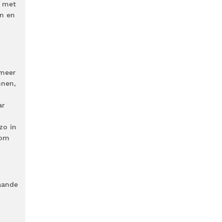
n met
en en
 meer
nnen,
ar
zo in
 om
aande