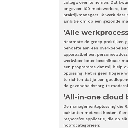
collega over te nemen. Dat kwa
ongeveer 100 medewerkers, tanda
praktijkmanagers. Ik werk daar
ambitie om op een gezonde mani
‘Alle werkproces
Naarmate de groep praktijken 
behoefte aan een overkoepelend
apparaatbeheer, personeelsdossie
werkvloer beter beschikbaar ma
een programma dat mij hielp ov
oplossing. Het is geen hogere w
te richten dat je een goedlopen
de gezondheidszorg te modernise
‘All-in-one cloud 
De managementoplossing die Raz
pakketten met veel kosten. Sa
responsive
applicatie, die op elk
hoofdcategorieën: