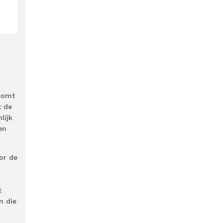
 komt
t de
lijk
en
or de
t
n die