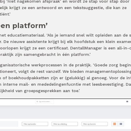
bij ‘niet nagekomen afspraak’ en wordt ze stap voor stap door
elijk krijgt ze een antwoord en een tekstsuggestie, die kan ze
iënt.’
een platform’
t educatiemateriaal. ‘Als je iemand snel wilt opleiden aan de s
 De nieuwe assistente krijgt bij elk hoofdstuk een klein exame
oorlopen krijgt ze een certificaat. DentallManager is een all-in-
praktijk zijn samengebracht in één platform.’
ganisatorische werkprocessen in de praktijk. ‘Goede zorg begint
tioneert, volgt de rest vanzelf. We bieden managementoplossin
 of boekhoudpakketten zijn er (gelukkig) al genoeg. Voor de in
interne mail- en mededelingenfucntie met leesbevestiging. Da
jkheid van groepsgesprekken aan toe.’