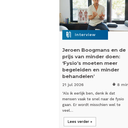
mic_external_on
Interview
Jeroen Boogmans en de
prijs van minder doen:
‘Fysio’s moeten meer
begeleiden en minder
behandelen’
21 jul
2026
8 mi
timer
‘Als ik eerlijk ben, denk ik dat
mensen vaak te snel naar de fysio
gaan. Er wordt misschien wel te
veel…
Lees verder »