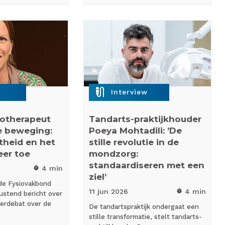
mic_external_on
Interview
siotherapeut
Tandarts-praktijkhouder
e beweging:
Poeya Mohtadili: ’De
htheid en het
stille revolutie in de
eer toe
mondzorg:
standaardiseren met een
4 min
timer
ziel’
de Fysiovakbond
11 jun
2026
4 min
timer
ustend bericht over
erdebat over de
De tandartspraktijk ondergaat een
stille transformatie, stelt tandarts-