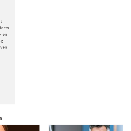
t
darts
o en
ag
even
a