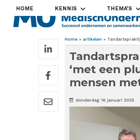
Overslaan
Hoofdnavigatie
HOME
KENNIS
THEMA'S
en
naar
de
inhoud
gaan
Home
artikelen
Tandartsprakti
Kruimelpad
Tandartspra
‘met een pl
mensen met 
donderdag 16 januari 2025