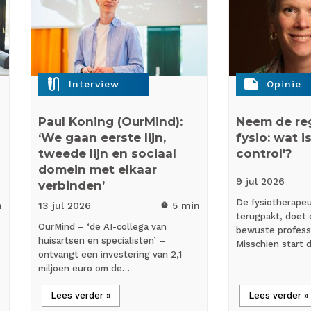
mic_external_on
note
Interview
Opinie
Paul Koning (OurMind):
Neem de reg
‘We gaan eerste lijn,
fysio: wat is
tweede lijn en sociaal
control'?
domein met elkaar
9 jul
2026
verbinden’
De fysiotherapeut
n
13 jul
2026
5 min
timer
terugpakt, doet 
OurMind – ‘de AI-collega van
bewuste profess
huisartsen en specialisten’ –
Misschien start
ontvangt een investering van 2,1
miljoen euro om de…
Lees verder »
Lees verder »