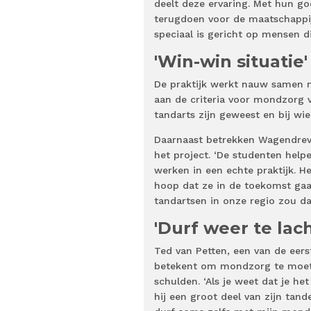
deelt deze ervaring. Met hun g
terugdoen voor de maatschappij
speciaal is gericht op mensen d
'Win-win situatie'
De praktijk werkt nauw samen 
aan de criteria voor mondzorg v
tandarts zijn geweest en bij wi
Daarnaast betrekken Wagendreve
het project. ‘De studenten help
werken in een echte praktijk. He
hoop dat ze in de toekomst gaa
tandartsen in onze regio zou dat
'Durf weer te lac
Ted van Petten, een van de eers
betekent om mondzorg te moete
schulden. ‘Als je weet dat je het 
hij een groot deel van zijn tan