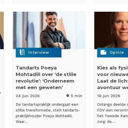
mic_external_on
note
Interview
Opinie
Tandarts Poeya
Kies als fy
Mohtadili over ‘de stille
voor nieuw
revolutie’: ‘Onderneem
Laat de lic
met een geweten’
avontuur w
n
24 jun
2026
5 min
18 jun
2026
timer
De tandartspraktijk ondergaat een
Onlangs deelde 
stille transformatie, stelt tandarts-
FDV een verontr
praktijkhouder Poeya Mohtadili.
het Tweede Kam
Waar…
zorg: de…