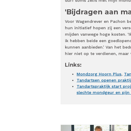
durf soms zelfs met mijn mond 
'Bijdragen aan ma
Voor Wagendrever en Pachon bet
hun initiatief hopen zij een ve
mijden vanwege hoge kosten. ‘Ik
ik hebben beide een goedlopend
kunnen aanbieden.’ Van het bed
hier niet op te verdienen, maar 
Links:
Mondzorg Hoorn Plus
,
Tan
Tandartsen openen prakti
Tandartspraktijk start pr
slechte mondgeur en pijn 