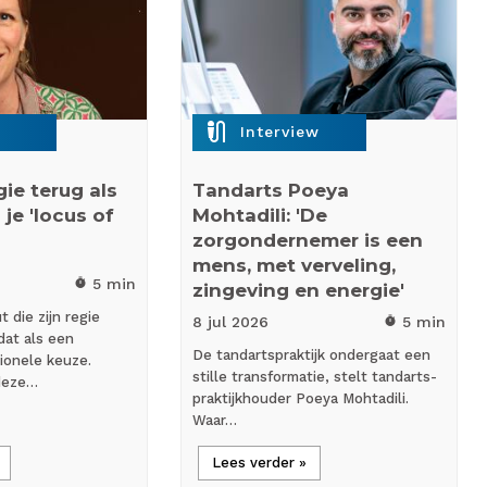
mic_external_on
Interview
ie terug als
Tandarts Poeya
 je 'locus of
Mohtadili: 'De
zorgondernemer is een
mens, met verveling,
5 min
timer
zingeving en energie'
 die zijn regie
8 jul
2026
5 min
timer
dat als een
De tandartspraktijk ondergaat een
ionele keuze.
stille transformatie, stelt tandarts-
 deze…
praktijkhouder Poeya Mohtadili.
Waar…
Lees verder »