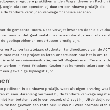
oedlopende reguliere praktijken wilden Wagendrever en Pachon i
. Begin oktober openden zij daarom een nieuwe praktijk die
ie de tandarts vermijden vanwege financiële redenen.
met de gemeente Hoorn. Deze verwijst inwoners door die voldo
oor minima. Het gaat veelal om mensen die al jaren niet naar 
e de gebitsproblemen ondertussen ernstig zijn.
r en Pachon laatstejaars studenten tandheelkunde van de ACT
en mee met het project en leren ondertussen hoe het is om te
t is echt een win-winsituatie’, vertelt Wagendrever. ‘Tevens is d
n werken in West-Friesland. Gezien het komende tekort aan n
 een geweldige bijvangst zijn.’
hen'
te patiënten in de nieuwe praktijk, weet uit eigen ervaring wat 
n missen. Jarenlang vermeed hij de tandarts vanwege angst 
niet kan betalen, stel je een bezoek uit,’ zegt hij. Uiteindelijk ve
den. ‘Ik had gewoon een rotte bek. Ik kan nu weer normaal eten 