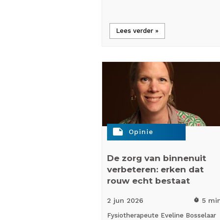
Lees verder »
note
Opinie
De zorg van binnenuit
verbeteren: erken dat
rouw echt bestaat
2 jun
2026
5 mi
timer
Fysiotherapeute Eveline Bosselaar