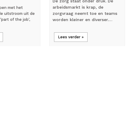
De zorg staat onder druk. De
arbeidsmarkt is krap, de
pen met het
zorgvraag neemt toe en teams
e uitstroom uit de
'part of the job',
worden kleiner en diverser.…
Lees verder »
mic_external_on
ew
Interview
Vaartjes als
Praktijkmanager Fiona
 VWS: ‘Vrij
Harmsen als minister van
schap in de
VWS: ‘Kies voor