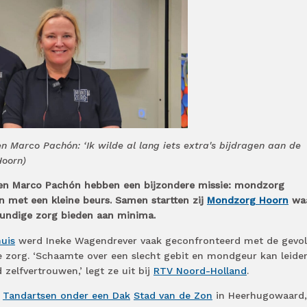
 Marco Pachón: ‘Ik wilde al lang iets extra's bijdragen aan de
Hoorn)
en Marco Pachón hebben een bijzondere missie: mondzorg
 met een kleine beurs. Samen startten zij
Mondzorg Hoorn
waa
undige zorg bieden aan minima.
huis
werd Ineke Wagendrever vaak geconfronteerd met de gevo
e zorg. ‘Schaamte over een slecht gebit en mondgeur kan leide
zelfvertrouwen,’ legt ze uit bij
RTV Noord-Holland
.
k
Tandartsen onder een Dak
Stad van de Zon
in Heerhugowaard,