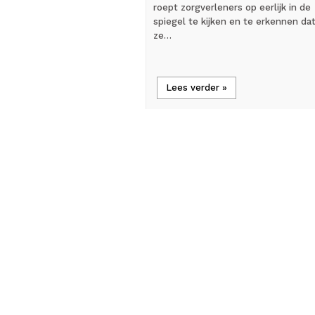
roept zorgverleners op eerlijk in de
spiegel te kijken en te erkennen da
ze…
Lees verder »
flash_on
Nieuws
Jan Willem Vaartjes bij
Dental Expo: ‘Zelfstandig
blijven werken en