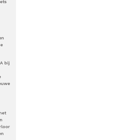
ets
en
de
A bij
e
ieuwe
het
en
rloor
en