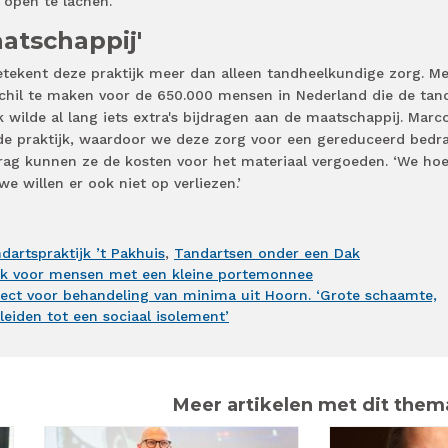
open te lachen.’
atschappij'
ekent deze praktijk meer dan alleen tandheelkundige zorg. Me
rschil te maken voor de 650.000 mensen in Nederland die de tan
 wilde al lang iets extra's bijdragen aan de maatschappij. Marc
e praktijk, waardoor we deze zorg voor een gereduceerd bedr
rag kunnen ze de kosten voor het materiaal vergoeden. ‘We ho
we willen er ook niet op verliezen.’
dartspraktijk ’t Pakhuis
,
Tandartsen onder een Dak
jk voor mensen met een kleine portemonnee
oject voor behandeling van minima uit Hoorn. ‘Grote schaamte,
leiden tot een sociaal isolement’
Meer artikelen met dit them