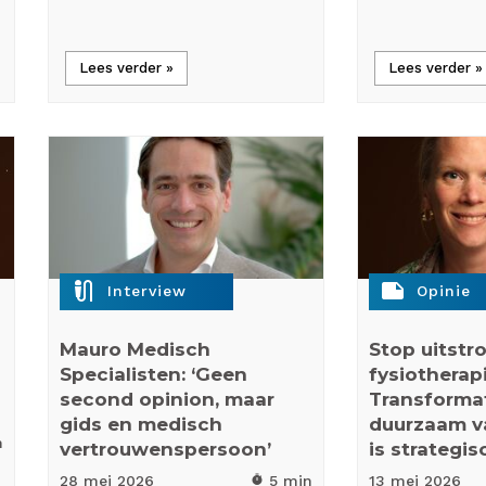
Lees verder »
Lees verder »
mic_external_on
note
Interview
Opinie
Mauro Medisch
Stop uitst
Specialisten: ‘Geen
fysiotherapi
second opinion, maar
Transformat
gids en medisch
duurzaam 
n
vertrouwenspersoon’
is strategi
28 mei
2026
5 min
13 mei
2026
timer