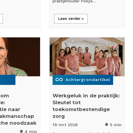
praktijkhouder Poeya…
Lees verder »
all_inclusive
Achtergrondartikel
room
Werkgeluk in de praktijk:
e:
Sleutel tot
ie naar
toekomstbestendige
vakmanschap
zorg
sche noodzaak
19 mrt
2026
5 min
timer
4 min
timer