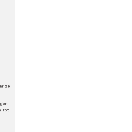
r ze
lgen
n tot