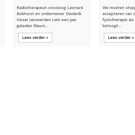
Radiotherapeut-oncoloog Leonard
We moeten stop
t
Bokhorst en ondernemer Diederik
accepteren van d
Visser lanceerden ruim een jaar
fysiotherapie als 
geleden Mauro…
betoogt…
Lees verder »
Lees verder »
flash_on
mic_external_on
Nieuws
Intervi
Bij Nader Inzien zoekt
Jan Willem 
gepensioneerde
minister van
tandartsen voor
ondernemer