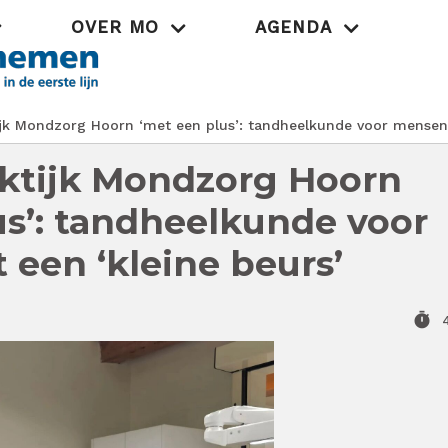
OVER MO
AGENDA
Praktijk
jk Mondzorg Hoorn ‘met een plus’: tandheelkunde voor mensen 
ktijk Mondzorg Hoorn
us’: tandheelkunde voor
een ‘kleine beurs’
timer