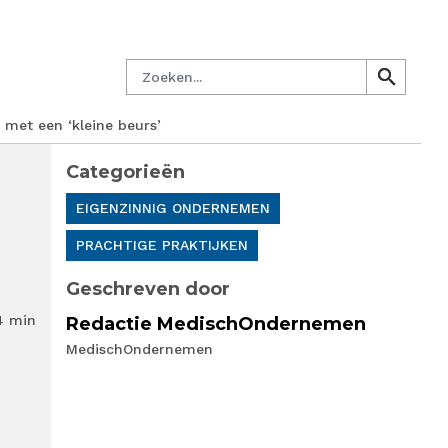
managersnetwerk
Nieuwsbrief
Lid worden
Contact
Zoeken
search
search
met een ‘kleine beurs’
Categorieën
EIGENZINNIG ONDERNEMEN
PRACHTIGE PRAKTIJKEN
Geschreven door
4 min
Redactie MedischOndernemen
MedischOndernemen