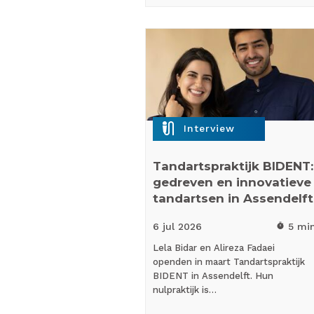
mic_external_on
Interview
Tandartspraktijk BIDENT:
gedreven en innovatieve
tandartsen in Assendelft
6 jul
2026
5 mi
timer
Lela Bidar en Alireza Fadaei
openden in maart Tandartspraktijk
BIDENT in Assendelft. Hun
nulpraktijk is…