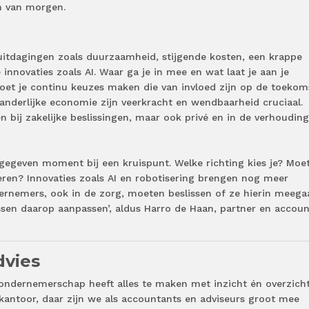
en van morgen.
itdagingen zoals duurzaamheid, stijgende kosten, een krappe
innovaties zoals AI. Waar ga je in mee en wat laat je aan je
et je continu keuzes maken die van invloed zijn op de toekom
anderlijke economie zijn veerkracht en wendbaarheid cruciaal.
een bij zakelijke beslissingen, maar ook privé en in de verhoudin
egeven moment bij een kruispunt. Welke richting kies je? Moet
en? Innovaties zoals AI en robotisering brengen nog meer
rnemers, ook in de zorg, moeten beslissen of ze hierin meega
ssen daarop aanpassen’, aldus Harro de Haan, partner en accou
dvies
 ondernemerschap heeft alles te maken met inzicht én overzicht
kantoor, daar zijn we als accountants en adviseurs groot mee