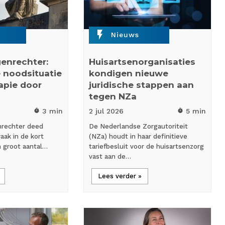
flash_on
Nieuws
enrechter:
Huisartsenorganisaties
 noodsituatie
kondigen nieuwe
rapie door
juridische stappen aan
tegen NZa
3 min
2 jul
2026
5 min
timer
timer
nrechter deed
De Nederlandse Zorgautoriteit
aak in de kort
(NZa) houdt in haar definitieve
n groot aantal…
tariefbesluit voor de huisartsenzorg
vast aan de…
Lees verder »