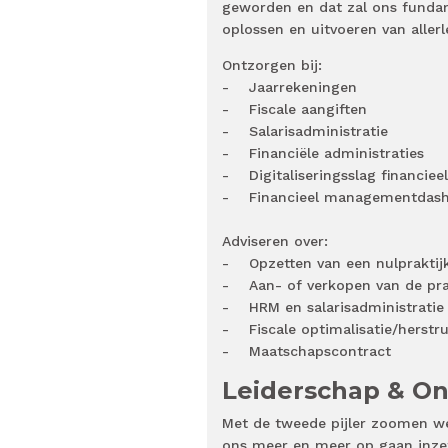
geworden en dat zal ons funda
oplossen en uitvoeren van allerle
Ontzorgen bij:
- Jaarrekeningen
- Fiscale aangiften
- Salarisadministratie
- Financiële administraties
- Digitaliseringsslag financiee
- Financieel managementdas
Adviseren over:
- Opzetten van een nulpraktij
- Aan- of verkopen van de pra
- HRM en salarisadministratie
- Fiscale optimalisatie/herstr
- Maatschapscontract
Leiderschap & On
Met de tweede pijler zoomen we
ons meer en meer op gaan inzet