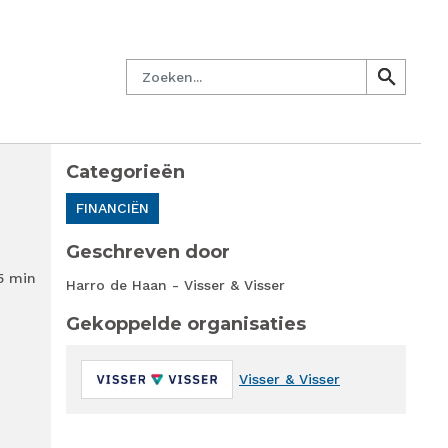
managersnetwerk
Nieuwsbrief
Lid worden
Contact
Zoeken
search
search
Categorieën
FINANCIËN
Geschreven door
5 min
Harro de Haan - Visser & Visser
Gekoppelde organisaties
Visser & Visser