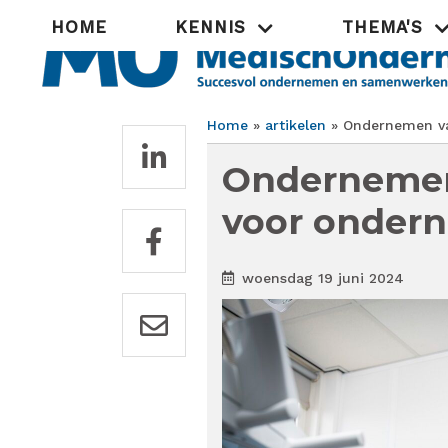
Overslaan
Hoofdnavigatie
HOME
KENNIS
THEMA'S
en
naar
de
inhoud
gaan
Home
artikelen
Ondernemen van
Kruimelpad
Ondernemen 
voor onder
woensdag 19 juni 2024