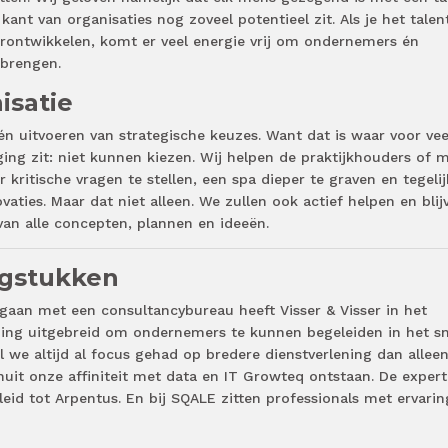
ant van organisaties nog zoveel potentieel zit. Als je het talen
orontwikkelen, komt er veel energie vrij om ondernemers én
 brengen.
isatie
én uitvoeren van strategische keuzes. Want dat is waar voor vee
ng zit: niet kunnen kiezen. Wij helpen de praktijkhouders of 
ritische vragen te stellen, een spa dieper te graven en tegelij
vaties. Maar dat niet alleen. We zullen ook actief helpen en blij
van alle concepten, plannen en ideeën.
agstukken
aan met een consultancybureau heeft Visser & Visser in het
ening uitgebreid om ondernemers te kunnen begeleiden in het sn
we altijd al focus gehad op bredere dienstverlening dan allee
nuit onze affiniteit met data en IT Growteq ontstaan. De expert
eid tot Arpentus. En bij SQALE zitten professionals met ervarin