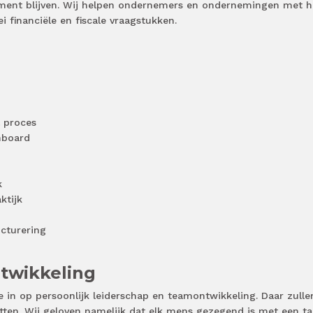
ment blijven. Wij helpen ondernemers en ondernemingen met h
i financiële en fiscale vraagstukken.
l proces
hboard
k
ktijk
ucturering
twikkeling
 in op persoonlijk leiderschap en teamontwikkeling. Daar zull
ten. Wij geloven namelijk dat elk mens gezegend is met een tal