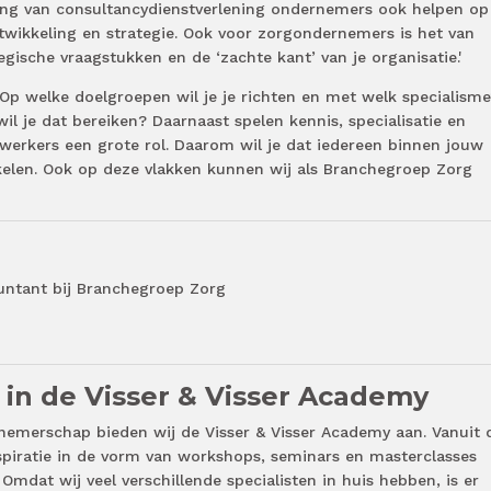
ng van consultancydienstverlening ondernemers ook helpen op
twikkeling en strategie. Ook voor zorgondernemers is het van
tegische vraagstukken en de ‘zachte kant’ van je organisatie.'
? Op welke doelgroepen wil je je richten en met welk specialisme
il je dat bereiken? Daarnaast spelen kennis, specialisatie en
werkers een grote rol. Daarom wil je dat iedereen binnen jouw
kkelen. Ook op deze vlakken kunnen wij als Branchegroep Zorg
untant bij Branchegroep Zorg
n in de Visser & Visser Academy
nemerschap bieden wij de Visser & Visser Academy aan. Vanuit 
spiratie in de vorm van workshops, seminars en masterclasses
Omdat wij veel verschillende specialisten in huis hebben, is er