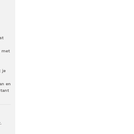
st
g met
 je
an en
ntant
.