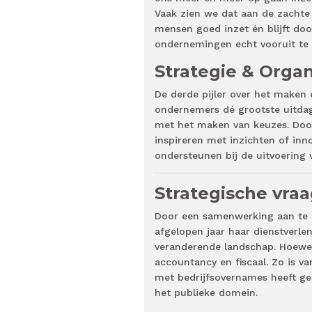
Vaak zien we dat aan de zachte k
mensen goed inzet én blijft do
ondernemingen echt vooruit te
Strategie & Organ
De derde pijler over het maken 
ondernemers dé grootste uitdagi
met het maken van keuzes. Door k
inspireren met inzichten of inno
ondersteunen bij de uitvoering 
Strategische vra
Door een samenwerking aan te g
afgelopen jaar haar dienstverl
veranderende landschap. Hoewel 
accountancy en fiscaal. Zo is va
met bedrijfsovernames heeft gel
het publieke domein.