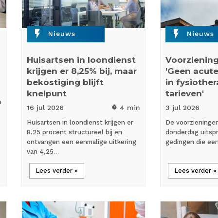
flash_on
flash_on
Nieuws
Nieuws
Huisartsen in loondienst
Voorziening
krijgen er 8,25% bij, maar
'Geen acute
bekostiging blijft
in fysiothe
knelpunt
tarieven'
n
16 jul
2026
4 min
3 jul
2026
timer
Huisartsen in loondienst krijgen er
De voorzieninge
8,25 procent structureel bij en
donderdag uitspr
ontvangen een eenmalige uitkering
gedingen die ee
van 4,25…
Lees verder »
Lees verder »