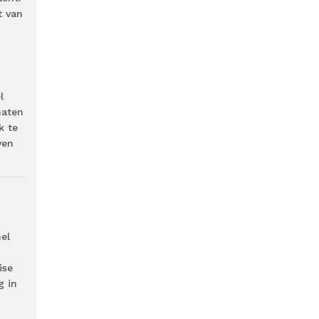
t van
l
maten
k te
ven
el
n
ise
g in