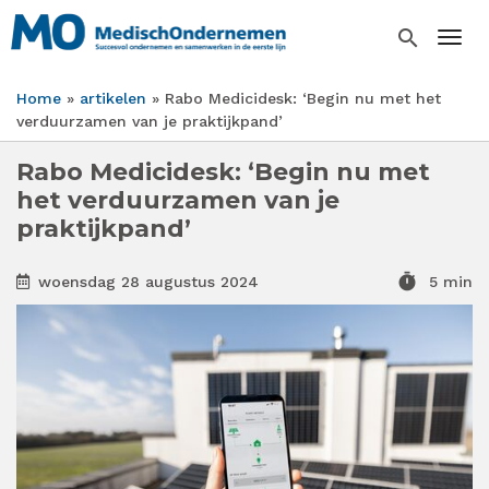
Overslaan
en
search
Togg
naar
de
Home
artikelen
Rabo Medicidesk: ‘Begin nu met het
inhoud
Kruimelpad
verduurzamen van je praktijkpand’
gaan
Rabo Medicidesk: ‘Begin nu met
het verduurzamen van je
praktijkpand’
timer
woensdag 28 augustus 2024
5 min