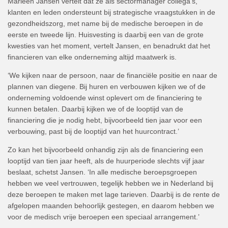
Marleen Jansen vertelt dat ze als sectormanager collega's,
klanten en leden ondersteunt bij strategische vraagstukken in de
gezondheidszorg, met name bij de medische beroepen in de
eerste en tweede lijn. Huisvesting is daarbij een van de grote
kwesties van het moment, vertelt Jansen, en benadrukt dat het
financieren van elke onderneming altijd maatwerk is.
‘We kijken naar de persoon, naar de financiële positie en naar de
plannen van diegene. Bij huren en verbouwen kijken we of de
onderneming voldoende winst oplevert om de financiering te
kunnen betalen. Daarbij kijken we of de looptijd van de
financiering die je nodig hebt, bijvoorbeeld tien jaar voor een
verbouwing, past bij de looptijd van het huurcontract.’
Zo kan het bijvoorbeeld onhandig zijn als de financiering een
looptijd van tien jaar heeft, als de huurperiode slechts vijf jaar
beslaat, schetst Jansen. ‘In alle medische beroepsgroepen
hebben we veel vertrouwen, tegelijk hebben we in Nederland bij
deze beroepen te maken met lage tarieven. Daarbij is de rente de
afgelopen maanden behoorlijk gestegen, en daarom hebben we
voor de medisch vrije beroepen een speciaal arrangement.’