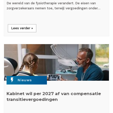
De wereld van de fysiotherapie verandert. De eisen van
zorgverzekeraars nemen toe, terwijl vergoedingen onder…
Lees verder »
flash_on
Nieuws
Kabinet wil per 2027 af van compensatie
transitievergoedingen