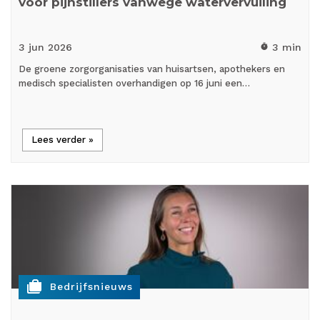
voor pijnstillers vanwege watervervuiling
3 jun
2026
3 min
timer
De groene zorgorganisaties van huisartsen, apothekers en
medisch specialisten overhandigen op 16 juni een…
Lees verder »
cases
Bedrijfsnieuws