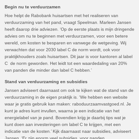
Begin nu te verduurzamen
Hoe helpt de Rabobank huisartsen met het realiseren van
verduurzaming van het pand, vraagt Speelman. Marleen Jansen
heeft daarop drie adviezen. ‘Op de eerste plaats is mijn dringende
advies om nu te beginnen met verduurzamen, voor een betere
wereld, om kosten te besparen en vanwege de wetgeving. Wij
verwachten dat voor 2030 label C de norm wordt, ook voor
praktijkhouders zoals huisartsen. Dit jaar is voor kantoren al label
C de norm geworden. Het leidt tot een waardedaling van 20%
van panden die minder dan label C hebben.’
Stand van verduurzaming en subsidies
Jansen adviseert daarnaast om ook te kijken wat de stand van de
verduurzaming in de eigen praktijk is. ‘We hebben een website
waar je gratis gebruik kan maken: raboduurzaamvastgoed.nl. Je
kunt je adres kunt invullen, waarna je een indicatie van het
energielabel van je pand. Bovendien krijg je daarbij tips wat je
kunt doen aan investeringen om label C te krijgen, met een
indicatie van de kosten.’ Kijk daarnaast naar subsidies, adviseert
Jansen. ‘Er zijn enorm veel subsidies, voor panden