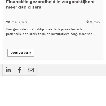
Financiële gezondheid in zorgpraktijken:
meer dan cijfers
28 mei
2026
3 min
timer
Een gezonde zorgpraktijk, dan denk je aan tevreden
patiënten, een sterk team en kwalitatieve zorg. Maar hoe…
Lees verder »
cases
Bedrijfsnieuws