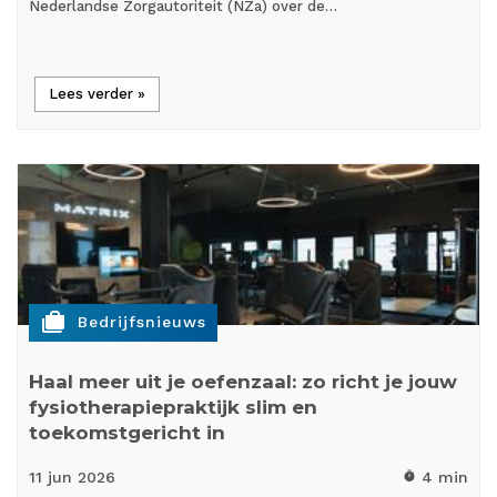
Nederlandse Zorgautoriteit (NZa) over de…
Lees verder »
cases
Bedrijfsnieuws
Haal meer uit je oefenzaal: zo richt je jouw
fysiotherapiepraktijk slim en
toekomstgericht in
11 jun
2026
4 min
timer