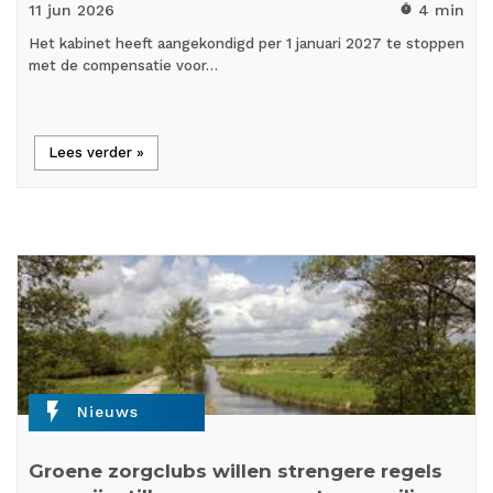
11 jun
2026
4 min
timer
Het kabinet heeft aangekondigd per 1 januari 2027 te stoppen
met de compensatie voor…
Lees verder »
flash_on
Nieuws
Groene zorgclubs willen strengere regels