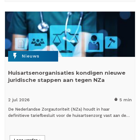
flash_on
Nieuws
Huisartsenorganisaties kondigen nieuwe
juridische stappen aan tegen NZa
2 jul
2026
5 min
timer
De Nederlandse Zorgautoriteit (NZa) houdt in haar
definitieve tariefbesluit voor de huisartsenzorg vast aan de…