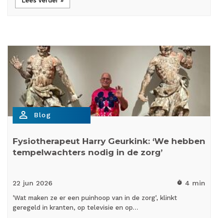
Lees verder »
person_outline
Blog
Fysiotherapeut Harry Geurkink: ‘We hebben
tempelwachters nodig in de zorg’
22 jun
2026
4 min
timer
'Wat maken ze er een puinhoop van in de zorg', klinkt
geregeld in kranten, op televisie en op…