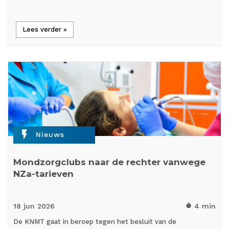
Lees verder »
flash_on
Nieuws
Mondzorgclubs naar de rechter vanwege
NZa-tarieven
18 jun
2026
4 min
timer
De KNMT gaat in beroep tegen het besluit van de