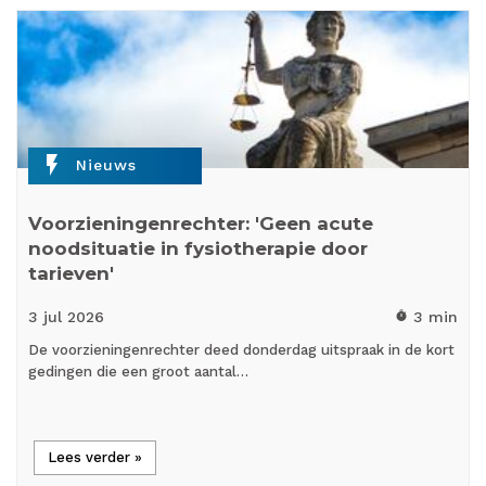
flash_on
Nieuws
Voorzieningenrechter: 'Geen acute
noodsituatie in fysiotherapie door
tarieven'
3 jul
2026
3 min
timer
De voorzieningenrechter deed donderdag uitspraak in de kort
gedingen die een groot aantal…
Lees verder »