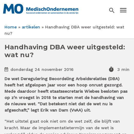
Overslaan
en
search
Togg
naar
de
Home
artikelen
Handhaving DBA weer uitgesteld: wat
inhoud
Kruimelpad
nu?
gaan
Handhaving DBA weer uitgesteld:
wat nu?
timer
donderdag 24 november 2016
3 min
De wet Deregulering Beoordeling Arbeidsrelaties (DBA)
heeft het afgelopen jaar voor een hoop onrust gezorgd.
Mede daardoor heeft staatssecretaris Wiebes besloten pas
op z'n vroegst in 2018 te starten met de handhaving van
de nieuwe wet. “Dat betekent niet dat de wet nu is
afgeschaft,” legt Erik van Dam (VvAA) uit.
“Het uitstel gaat ook niet om de wet zelf, die blijft van
kracht. Maar de implementatietermijn van de wet is