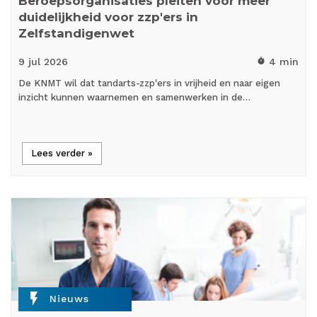
Beroepsorganisaties pleiten voor meer
duidelijkheid voor zzp'ers in
Zelfstandigenwet
9 jul
2026
4 min
timer
De KNMT wil dat tandarts-zzp'ers in vrijheid en naar eigen
inzicht kunnen waarnemen en samenwerken in de…
Lees verder »
flash_on
Nieuws