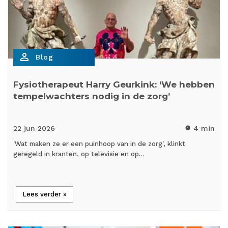
person_outline
Blog
Fysiotherapeut Harry Geurkink: ‘We hebben
tempelwachters nodig in de zorg’
22 jun
2026
4 min
timer
'Wat maken ze er een puinhoop van in de zorg', klinkt
geregeld in kranten, op televisie en op…
Lees verder »