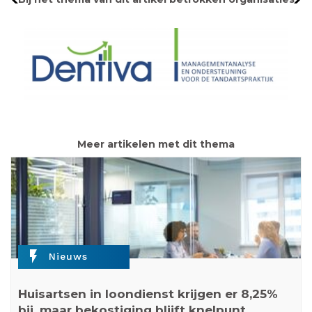
Meer artikelen met dit thema
flash_on
Nieuws
Huisartsen in loondienst krijgen er 8,25%
bij, maar bekostiging blijft knelpunt