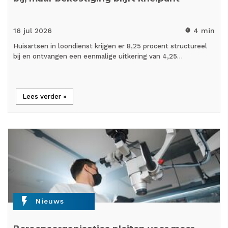
16 jul
2026
4 min
timer
Huisartsen in loondienst krijgen er 8,25 procent structureel
bij en ontvangen een eenmalige uitkering van 4,25…
Lees verder »
flash_on
Nieuws