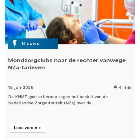
flash_on
Nieuws
Mondzorgclubs naar de rechter vanwege
NZa-tarieven
18 jun
2026
4 min
timer
De KNMT gaat in beroep tegen het besluit van de
Nederlandse Zorgautoriteit (NZa) over de…
Lees verder »