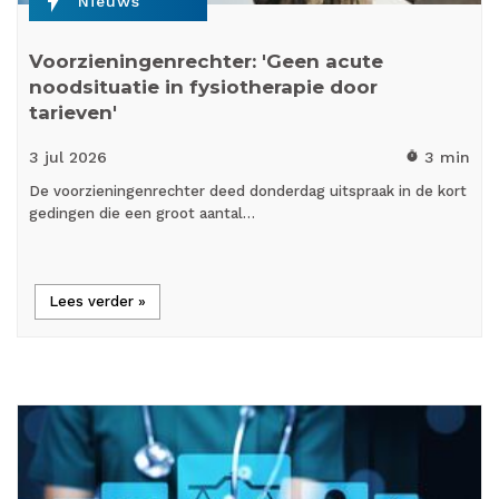
flash_on
Nieuws
Voorzieningenrechter: 'Geen acute
noodsituatie in fysiotherapie door
tarieven'
3 jul
2026
3 min
timer
De voorzieningenrechter deed donderdag uitspraak in de kort
gedingen die een groot aantal…
Lees verder »