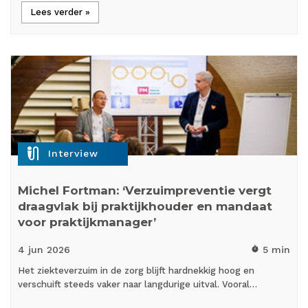
Lees verder »
mic_external_on
Interview
Michel Fortman: ‘Verzuimpreventie vergt
draagvlak bij praktijkhouder en mandaat
voor praktijkmanager’
4 jun
2026
5 min
timer
Het ziekteverzuim in de zorg blijft hardnekkig hoog en
verschuift steeds vaker naar langdurige uitval. Vooral…