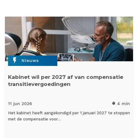
flash_on
Nieuws
Kabinet wil per 2027 af van compensatie
transitievergoedingen
11 jun
2026
4 min
timer
Het kabinet heeft aangekondigd per 1 januari 2027 te stoppen
met de compensatie voor…