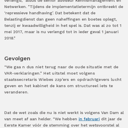
verlengd,” aldus de senior adviseur Kennismanagement en
Netwerken. "Tijdens de implementatietermijn ontbreekt de
‘repressieve handhaving’. Dat betekent dat de
Belastingdienst dan geen naheffingen en boetes oplegt,
tenzij er kwaadwilligheid in het spel is. Dat was al zo tot 1
mei 2017, maar is nu verlengd tot in ieder geval 1 januari
2018."
Gevolgen
“We gaa
n dus niet terug naar de oude situatie met de
VAR-verklaringen.” Het uitstel moet volgens
staatssecretaris Wiebes zzp’ers en opdrachtgevers lucht
geven en het kabinet de kans om structureel iets te
veranderen.
Dat de wet zoals die nu is niet werkt is volgens Van Dam al
van meet af aan helder. “We hebben
in februari
dit jaar de
Eerste Kamer vóór de stemming over het wetsvoorstel al