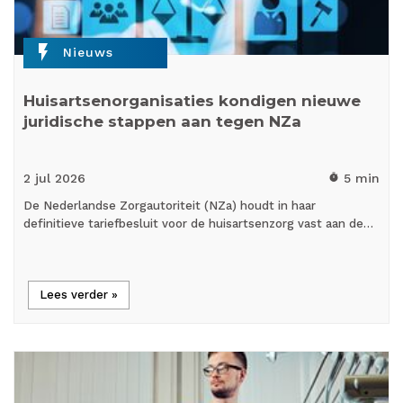
flash_on
Nieuws
Huisartsenorganisaties kondigen nieuwe
juridische stappen aan tegen NZa
2 jul
2026
5 min
timer
De Nederlandse Zorgautoriteit (NZa) houdt in haar
definitieve tariefbesluit voor de huisartsenzorg vast aan de…
Lees verder »