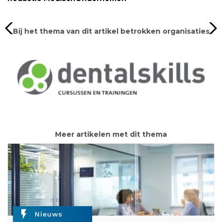
Bij het thema van dit artikel betrokken organisaties
Meer artikelen met dit thema
flash_on
Nieuws