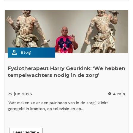
person_outline
Blog
Fysiotherapeut Harry Geurkink: ‘We hebben
tempelwachters nodig in de zorg’
22 jun
2026
4 min
timer
'Wat maken ze er een puinhoop van in de zorg', klinkt
geregeld in kranten, op televisie en op…
Lees verder »