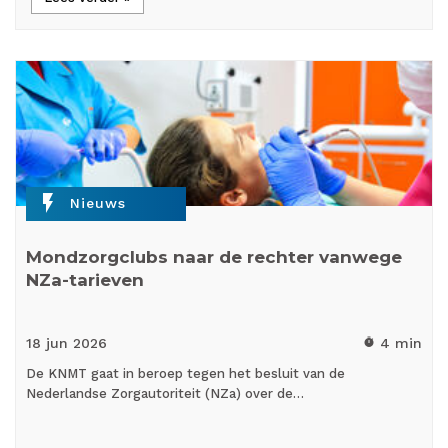
flash_on
Nieuws
Mondzorgclubs naar de rechter vanwege
NZa-tarieven
18 jun
2026
4 min
timer
De KNMT gaat in beroep tegen het besluit van de
Nederlandse Zorgautoriteit (NZa) over de…