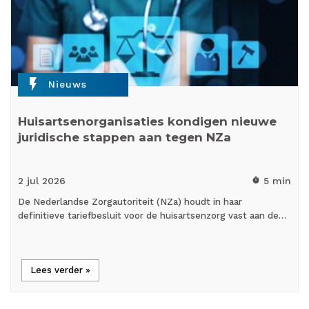
flash_on
Nieuws
Huisartsenorganisaties kondigen nieuwe
juridische stappen aan tegen NZa
2 jul
2026
5 min
timer
De Nederlandse Zorgautoriteit (NZa) houdt in haar
definitieve tariefbesluit voor de huisartsenzorg vast aan de…
Lees verder »