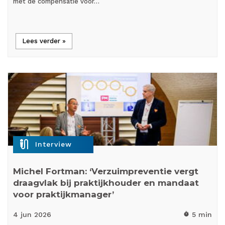
met de compensatie voor…
Lees verder »
mic_external_on
Interview
Michel Fortman: ‘Verzuimpreventie vergt
draagvlak bij praktijkhouder en mandaat
voor praktijkmanager’
4 jun
2026
5 min
timer