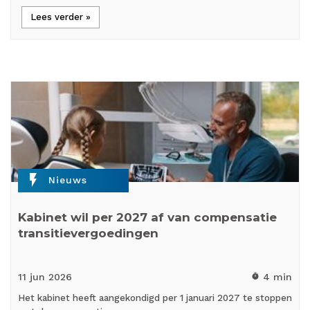
Lees verder »
flash_on
Nieuws
Kabinet wil per 2027 af van compensatie
transitievergoedingen
11 jun
2026
4 min
timer
Het kabinet heeft aangekondigd per 1 januari 2027 te stoppen