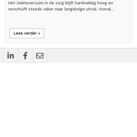
Het ziekteverzuim in de zorg blijft hardnekkig hoog en
verschuift steeds vaker naar langdurige uitval. Vooral…
Lees verder »
person_outline
Blog
Wie zorgt er eigenlijk voor de gezondheid
van uw praktijk?