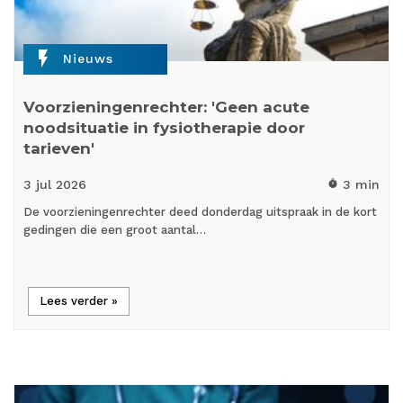
flash_on
Nieuws
Voorzieningenrechter: 'Geen acute
noodsituatie in fysiotherapie door
tarieven'
3 jul
2026
3 min
timer
De voorzieningenrechter deed donderdag uitspraak in de kort
gedingen die een groot aantal…
Lees verder »