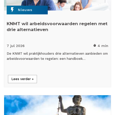
flash_on
Nieuws
KNMT wil arbeidsvoorwaarden regelen met
drie alternatieven
7 jul
2026
4 min
timer
De KNMT wil praktijkhouders drie alternatieven aanbieden om
arbeidsvoorwaarden te regelen: een handboek…
Lees verder »