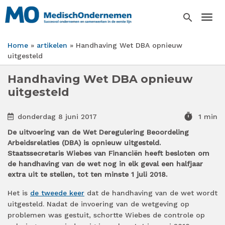
Overslaan
en
search
Togg
naar
de
Home
artikelen
Handhaving Wet DBA opnieuw
inhoud
Kruimelpad
uitgesteld
gaan
Handhaving Wet DBA opnieuw
uitgesteld
timer
donderdag 8 juni 2017
1 min
De uitvoering van de Wet Deregulering Beoordeling
Arbeidsrelaties (DBA) is opnieuw uitgesteld.
Staatssecretaris Wiebes van Financiën heeft besloten om
de handhaving van de wet nog in elk geval een halfjaar
extra uit te stellen, tot ten minste 1 juli 2018.
Het is
de tweede keer
dat de handhaving van de wet wordt
uitgesteld. Nadat de invoering van de wetgeving op
problemen was gestuit, schortte Wiebes de controle op