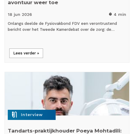
avontuur weer toe
18 jun
2026
4 min
timer
Onlangs deelde de Fysiovakbond FDV een verontrustend
bericht over het Tweede Kamerdebat over de zorg: de…
Lees verder »
mic_external_on
Interview
Tandarts-praktijkhouder Poeya Mohtadili: