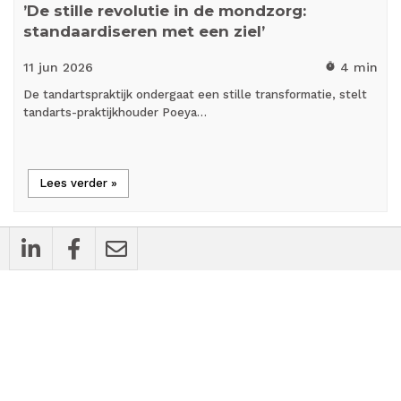
’De stille revolutie in de mondzorg:
standaardiseren met een ziel’
11 jun
2026
4 min
timer
De tandartspraktijk ondergaat een stille transformatie, stelt
tandarts-praktijkhouder Poeya…
Lees verder »
cases
Bedrijfsnieuws