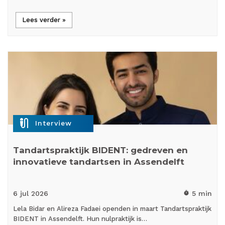
Lees verder »
mic_external_on
Interview
Tandartspraktijk BIDENT: gedreven en
innovatieve tandartsen in Assendelft
6 jul
2026
5 min
timer
Lela Bidar en Alireza Fadaei openden in maart Tandartspraktijk
BIDENT in Assendelft. Hun nulpraktijk is…