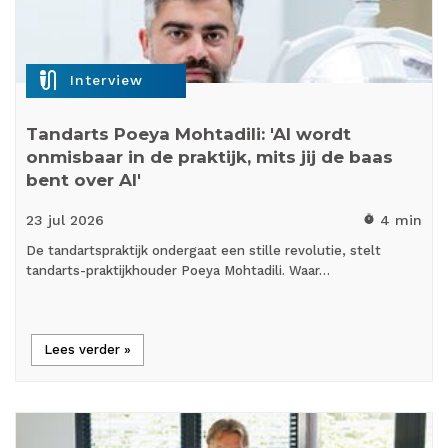
mic_external_on
Interview
Tandarts Poeya Mohtadili: 'AI wordt
onmisbaar in de praktijk, mits jij de baas
bent over AI'
23 jul
2026
4 min
timer
De tandartspraktijk ondergaat een stille revolutie, stelt
tandarts-praktijkhouder Poeya Mohtadili. Waar…
Lees verder »