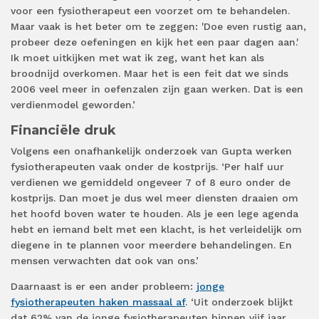
voor een fysiotherapeut een voorzet om te behandelen.
Maar vaak is het beter om te zeggen: 'Doe even rustig aan,
probeer deze oefeningen en kijk het een paar dagen aan.'
Ik moet uitkijken met wat ik zeg, want het kan als
broodnijd overkomen. Maar het is een feit dat we sinds
2006 veel meer in oefenzalen zijn gaan werken. Dat is een
verdienmodel geworden.’
Financiële druk
Volgens een onafhankelijk onderzoek van Gupta werken
fysiotherapeuten vaak onder de kostprijs. ‘Per half uur
verdienen we gemiddeld ongeveer 7 of 8 euro onder de
kostprijs. Dan moet je dus wel meer diensten draaien om
het hoofd boven water te houden. Als je een lege agenda
hebt en iemand belt met een klacht, is het verleidelijk om
diegene in te plannen voor meerdere behandelingen. En
mensen verwachten dat ook van ons.’
Daarnaast is er een ander probleem:
jonge
fysiotherapeuten haken massaal af
. ‘Uit onderzoek blijkt
dat 62% van de jonge fysiotherapeuten binnen vijf jaar