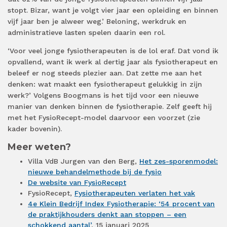
stopt. Bizar, want je volgt vier jaar een opleiding en binnen
vijf jaar ben je alweer weg.’ Beloning, werkdruk en
administratieve lasten spelen daarin een rol.
‘Voor veel jonge fysiotherapeuten is de lol eraf. Dat vond ik
opvallend, want ik werk al dertig jaar als fysiotherapeut en
beleef er nog steeds plezier aan. Dat zette me aan het
denken: wat maakt een fysiotherapeut gelukkig in zijn
werk?’ Volgens Boogmans is het tijd voor een nieuwe
manier van denken binnen de fysiotherapie. Zelf geeft hij
met het FysioRecept-model daarvoor een voorzet (zie
kader bovenin).
Meer weten?
Villa VdB Jurgen van den Berg,
Het zes-sporenmodel:
nieuwe behandelmethode bij de fysio
De website van FysioRecept
FysioRecept,
Fysiotherapeuten verlaten het vak
4e Klein Bedrijf Index Fysiotherapie: ‘54 procent van
de praktijkhouders denkt aan stoppen – een
schokkend aantal’
, 15 januari 2025