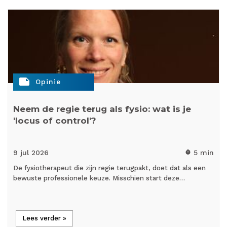
note
Opinie
Neem de regie terug als fysio: wat is je
'locus of control'?
9 jul
2026
5 min
timer
De fysiotherapeut die zijn regie terugpakt, doet dat als een
bewuste professionele keuze. Misschien start deze…
Lees verder »