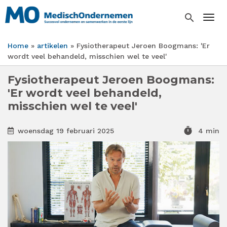
Overslaan
en
search
Togg
naar
de
Home
artikelen
Fysiotherapeut Jeroen Boogmans: 'Er
inhoud
Kruimelpad
wordt veel behandeld, misschien wel te veel'
gaan
Fysiotherapeut Jeroen Boogmans:
'Er wordt veel behandeld,
misschien wel te veel'
timer
woensdag 19 februari 2025
4 min