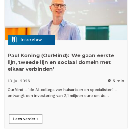
mic_external_on
Interview
Paul Koning (OurMind): ‘We gaan eerste
lijn, tweede lijn en sociaal domein met
elkaar verbinden’
13 jul
2026
5 min
timer
OurMind – ‘de AI-collega van huisartsen en specialisten’ –
ontvangt een investering van 2,1 miljoen euro om de…
Lees verder »