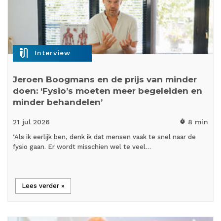
mic_external_on
Interview
Jeroen Boogmans en de prijs van minder
doen: ‘Fysio’s moeten meer begeleiden en
minder behandelen’
21 jul
2026
8 min
timer
‘Als ik eerlijk ben, denk ik dat mensen vaak te snel naar de
fysio gaan. Er wordt misschien wel te veel…
Lees verder »