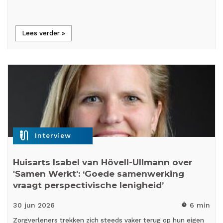
Lees verder »
mic_external_on
Interview
Huisarts Isabel van Hövell-Ullmann over
'Samen Werkt': ‘Goede samenwerking
vraagt perspectivische lenigheid’
30 jun
2026
6 min
timer
Zorgverleners trekken zich steeds vaker terug op hun eigen