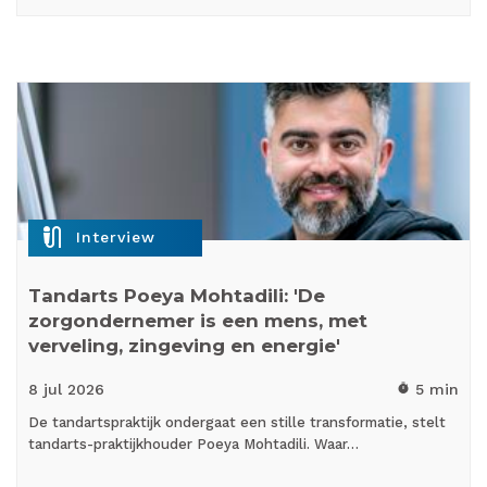
mic_external_on
Interview
Tandarts Poeya Mohtadili: 'De
zorgondernemer is een mens, met
verveling, zingeving en energie'
8 jul
2026
5 min
timer
De tandartspraktijk ondergaat een stille transformatie, stelt
tandarts-praktijkhouder Poeya Mohtadili. Waar…