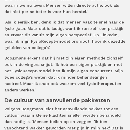
waarin we nu leven. Mensen willen directe actie, ook als
dat niet per se beter is voor hun herstel.’
‘Als ik eerlijk ben, denk ik dat mensen vaak te snel naar de
fysio gaan. Maar dat is lastig, want ik run zelf een praktijk
en ervaar dit vanuit mijn eigen perspectief. Op LinkedIn,
waar ik mijn FysioRecept-model promoot, hoor ik dezelfde
geluiden van collega's.’
Boogmans erkent dat hij met zijn eigen methode zichzelf
ook in de vingers snijdt. ‘Ik heb een eigen praktijk en met
het FysioRecept-model ben ik mijn eigen concurrent. Mijn
twee collega’s weten dat ik minder behandelingen
nastreef. Maar ik snap ook waarom veel fysiotherapeuten
anders werken.’
De cultuur van aanvullende pakketten
Volgens Boogmans leidt het aanvullende pakket tot een
cultuur waarin kleine klachten sneller worden behandeld
dan nodig is. ‘Mensen bellen op en zeggen: 'Ik ben
vanochtend wakker geworden met pijn in mijn nek.' Dat is