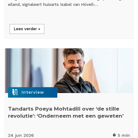
eiland, signaleert huisarts Isabel van Hövell-…
Lees verder »
mic_external_on
Interview
Tandarts Poeya Mohtadili over ‘de stille
revolutie’: ‘Onderneem met een geweten’
24 jun
2026
5 min
timer