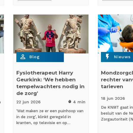
person_outline
flash_on
Blog
Nieuws
Fysiotherapeut Harry
Mondzorgcl
Geurkink: ‘We hebben
rechter va
tempelwachters nodig in
tarieven
de zorg’
18 jun
2026
n
22 jun
2026
4 min
timer
De KNMT gaat in
'Wat maken ze er een puinhoop van
besluit van de N
in de zorg', klinkt geregeld in
Zorgautoriteit (
kranten, op televisie en op…