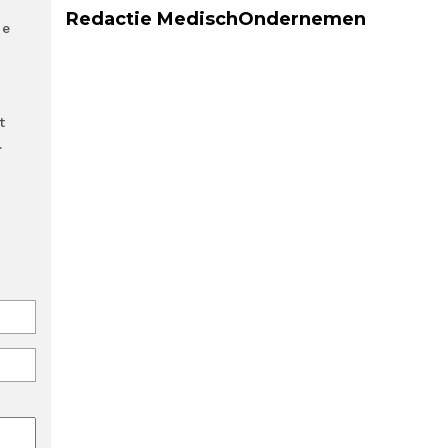
Redactie MedischOndernemen
de
t
.