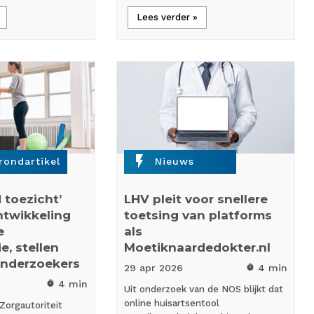
Lees verder »
flash_on
rondartikel
Nieuws
toezicht’
LHV pleit voor snellere
ntwikkeling
toetsing van platforms
e
als
e, stellen
Moetiknaardedokter.nl
onderzoekers
29 apr
2026
4 min
timer
4 min
timer
Uit onderzoek van de NOS blijkt dat
online huisartsentool
Zorgautoriteit