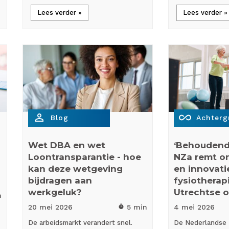
Lees verder »
Lees verder »
person_outline
all_inclusive
Blog
Achterg
Wet DBA en wet
‘Behoudend 
Loontransparantie - hoe
NZa remt o
kan deze wetgeving
en innovati
bijdragen aan
fysiotherapi
werkgeluk?
Utrechtse 
n
20 mei
2026
5 min
4 mei
2026
timer
De arbeidsmarkt verandert snel.
De Nederlandse 