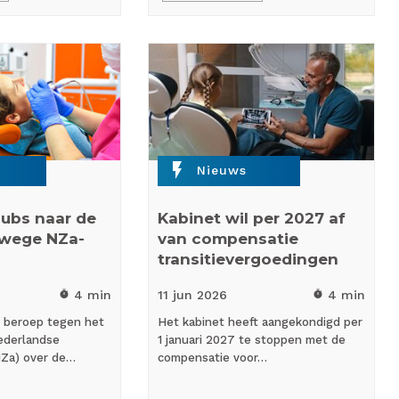
flash_on
Nieuws
ubs naar de
Kabinet wil per 2027 af
nwege NZa-
van compensatie
transitievergoedingen
4 min
11 jun
2026
4 min
timer
timer
 beroep tegen het
Het kabinet heeft aangekondigd per
ederlandse
1 januari 2027 te stoppen met de
NZa) over de…
compensatie voor…