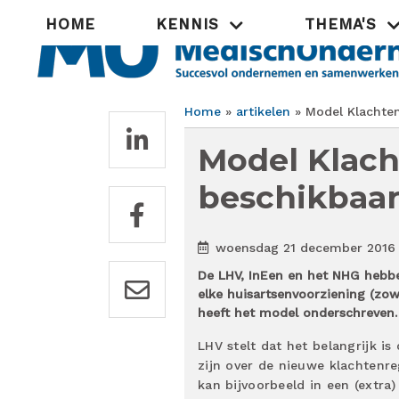
Overslaan
Hoofdnavigatie
HOME
KENNIS
THEMA'S
en
naar
de
inhoud
gaan
Home
artikelen
Model Klachten
Kruimelpad
Model Klach
beschikbaa
woensdag 21 december 2016
De LHV, InEen en het NHG hebbe
elke huisartsenvoorziening (zowe
heeft het model onderschreven.
LHV stelt dat het belangrijk i
zijn over de nieuwe klachtenr
kan bijvoorbeeld in een (extra