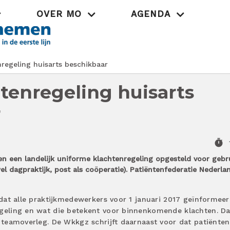
OVER MO
AGENDA
Praktijk
regeling huisarts beschikbaar
tenregeling huisarts
r
timer
n een landelijk uniforme klachtenregeling opgesteld voor gebru
l dagpraktijk, post als coöperatie). Patiëntenfederatie Nederla
s dat alle praktijkmedewerkers voor 1 januari 2017 geïnformee
egeling en wat die betekent voor binnenkomende klachten. Da
) teamoverleg. De Wkkgz schrijft daarnaast voor dat patiënten