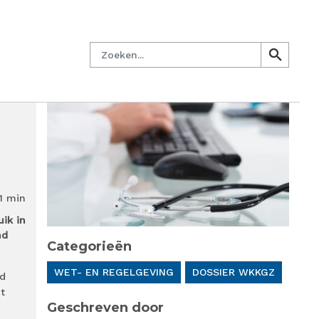
managersnetwerk
Nieuwsbrief
Lid worden
Contact
Zoeken
search
search
1 min
ik in
nd
Categorieën
WET- EN REGELGEVING
DOSSIER WKKGZ
rd
t
Geschreven door