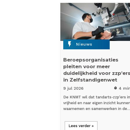
flash_on
Nieuws
Beroepsorganisaties
pleiten voor meer
duidelijkheid voor zzp'er
in Zelfstandigenwet
9 jul
2026
4 mi
timer
De KNMT wil dat tandarts-zzp'ers i
vrijheid en naar eigen inzicht kunne
waarnemen en samenwerken in de
Lees verder »