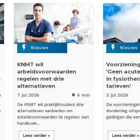
flash_on
flash_on
Nieuws
Nieuws
KNMT wil
Voorziening
arbeidsvoorwaarden
'Geen acute
s
regelen met drie
in fysiothe
alternatieven
tarieven'
n
7 jul
2026
4 min
3 jul
2026
timer
n
De KNMT wil praktijkhouders drie
De voorzieninge
n
alternatieven aanbieden om
donderdag uitspr
…
arbeidsvoorwaarden te regelen: een
gedingen die ee
handboek…
Lees verder »
Lees verder »