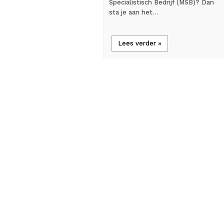
Specialistisch Bedrijf (MSB)? Dan
sta je aan het…
Lees verder »
flash_on
Nieuws
NZa: Zorgaanbieders
keerden in 2024 311
miljoen aan dividend uit
16 apr
2026
4 mi
timer