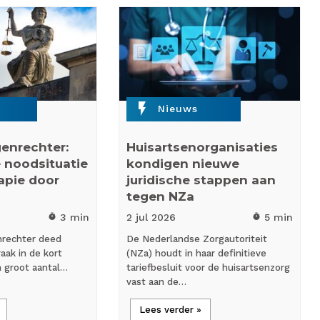
flash_on
Nieuws
enrechter:
Huisartsenorganisaties
 noodsituatie
kondigen nieuwe
rapie door
juridische stappen aan
tegen NZa
3 min
2 jul
2026
5 min
timer
timer
nrechter deed
De Nederlandse Zorgautoriteit
aak in de kort
(NZa) houdt in haar definitieve
n groot aantal…
tariefbesluit voor de huisartsenzorg
vast aan de…
Lees verder »