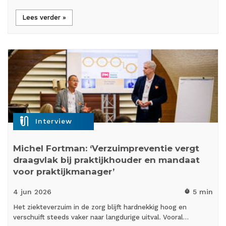
Lees verder »
mic_external_on
Interview
Michel Fortman: ‘Verzuimpreventie vergt
draagvlak bij praktijkhouder en mandaat
voor praktijkmanager’
4 jun
2026
5 min
timer
Het ziekteverzuim in de zorg blijft hardnekkig hoog en
verschuift steeds vaker naar langdurige uitval. Vooral…