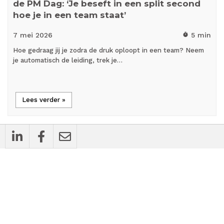
de PM Dag: ‘Je beseft in een split second
hoe je in een team staat’
7 mei
2026
5 min
timer
Hoe gedraag jij je zodra de druk oploopt in een team? Neem
je automatisch de leiding, trek je…
Lees verder »
all_inclusive
Achtergrondartikel