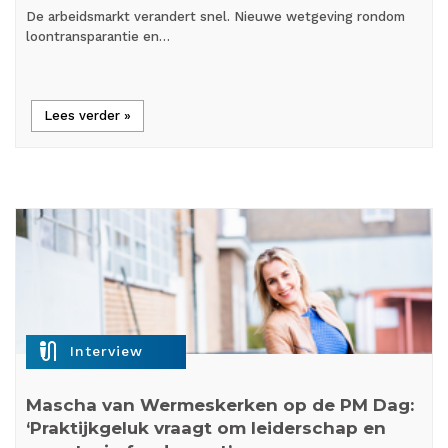
De arbeidsmarkt verandert snel. Nieuwe wetgeving rondom
loontransparantie en…
Lees verder »
mic_external_on
Interview
Mascha van Wermeskerken op de PM Dag:
‘Praktijkgeluk vraagt om leiderschap en