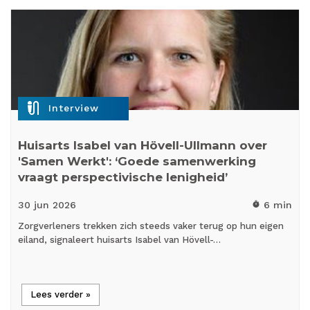
mic_external_on
Interview
Huisarts Isabel van Hövell-Ullmann over
'Samen Werkt': ‘Goede samenwerking
vraagt perspectivische lenigheid’
30 jun
2026
6 min
timer
Zorgverleners trekken zich steeds vaker terug op hun eigen
eiland, signaleert huisarts Isabel van Hövell-…
Lees verder »