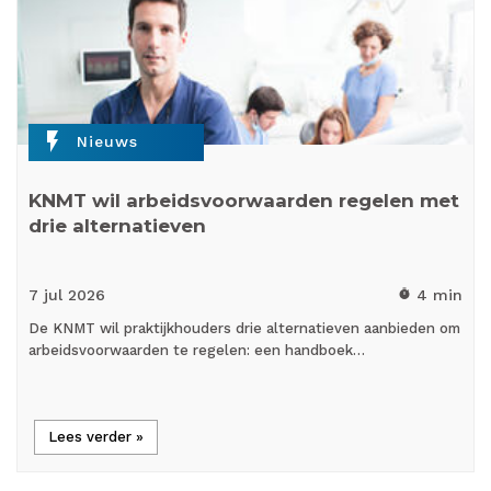
flash_on
Nieuws
KNMT wil arbeidsvoorwaarden regelen met
drie alternatieven
7 jul
2026
4 min
timer
De KNMT wil praktijkhouders drie alternatieven aanbieden om
arbeidsvoorwaarden te regelen: een handboek…
Lees verder »