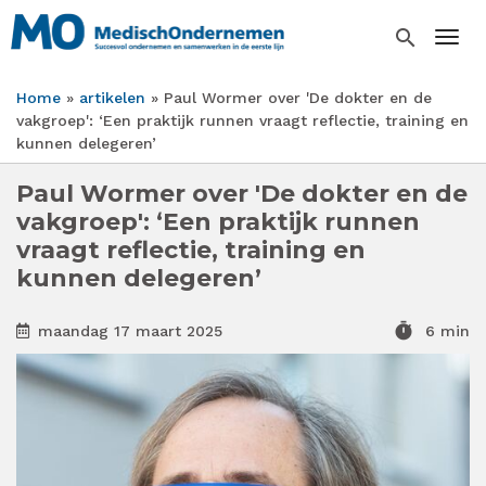
Overslaan
en
search
Togg
naar
de
Home
artikelen
Paul Wormer over 'De dokter en de
inhoud
Kruimelpad
vakgroep': ‘Een praktijk runnen vraagt reflectie, training en
gaan
kunnen delegeren’
Paul Wormer over 'De dokter en de
vakgroep': ‘Een praktijk runnen
vraagt reflectie, training en
kunnen delegeren’
timer
maandag 17 maart 2025
6 min