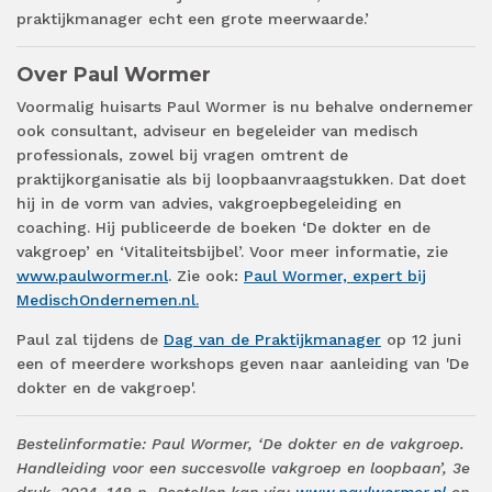
praktijkmanager echt een grote meerwaarde.’
Over Paul Wormer
Voormalig huisarts Paul Wormer is nu behalve ondernemer
ook consultant, adviseur en begeleider van medisch
professionals, zowel bij vragen omtrent de
praktijkorganisatie als bij loopbaanvraagstukken. Dat doet
hij in de vorm van advies, vakgroepbegeleiding en
coaching. Hij publiceerde de boeken ‘De dokter en de
vakgroep’ en ‘Vitaliteitsbijbel’. Voor meer informatie, zie
www.paulwormer.nl
. Zie ook:
Paul Wormer, expert bij
MedischOndernemen.nl.
Paul zal tijdens de
Dag van de Praktijkmanager
op 12 juni
een of meerdere workshops geven naar aanleiding van 'De
dokter en de vakgroep'.
Bestelinformatie: Paul Wormer, ‘De dokter en de vakgroep.
Handleiding voor een succesvolle vakgroep en loopbaan’, 3e
druk, 2024, 148 p. Bestellen kan via:
www.paulwormer.nl
en