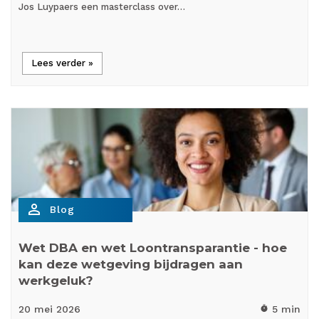
Jos Luypaers een masterclass over…
Lees verder »
person_outline
Blog
Wet DBA en wet Loontransparantie - hoe
kan deze wetgeving bijdragen aan
werkgeluk?
20 mei
2026
5 min
timer