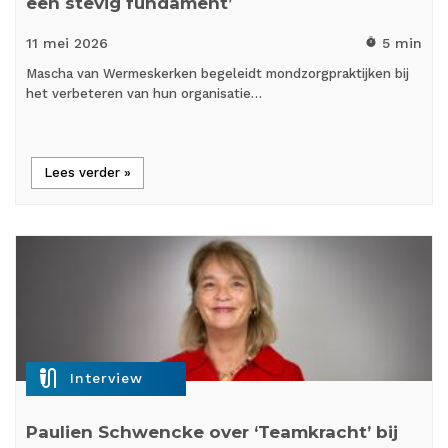
een stevig fundament’
11 mei
2026
5 min
timer
Mascha van Wermeskerken begeleidt mondzorgpraktijken bij
het verbeteren van hun organisatie…
Lees verder »
mic_external_on
Interview
Paulien Schwencke over ‘Teamkracht’ bij