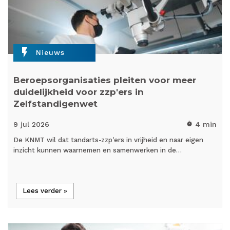
flash_on
Nieuws
Beroepsorganisaties pleiten voor meer
duidelijkheid voor zzp'ers in
Zelfstandigenwet
9 jul
2026
4 min
timer
De KNMT wil dat tandarts-zzp'ers in vrijheid en naar eigen
inzicht kunnen waarnemen en samenwerken in de…
Lees verder »