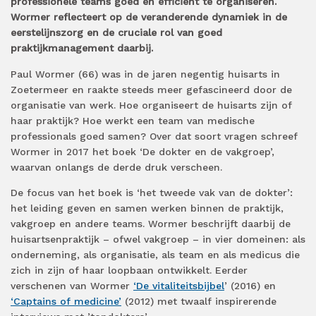
professionele teams goed en efficiënt te organiseren.
Wormer reflecteert op de veranderende dynamiek in de
eerstelijnszorg en de cruciale rol van goed
praktijkmanagement daarbij.
Paul Wormer (66) was in de jaren negentig huisarts in
Zoetermeer en raakte steeds meer gefascineerd door de
organisatie van werk. Hoe organiseert de huisarts zijn of
haar praktijk? Hoe werkt een team van medische
professionals goed samen? Over dat soort vragen schreef
Wormer in 2017 het boek ‘De dokter en de vakgroep’,
waarvan onlangs de derde druk verscheen.
De focus van het boek is ‘het tweede vak van de dokter’:
het leiding geven en samen werken binnen de praktijk,
vakgroep en andere teams. Wormer beschrijft daarbij de
huisartsenpraktijk – ofwel vakgroep – in vier domeinen: als
onderneming, als organisatie, als team en als medicus die
zich in zijn of haar loopbaan ontwikkelt. Eerder
verschenen van Wormer
‘De vitaliteitsbijbel
’ (2016) en
‘Captains of medicine’
(2012) met twaalf inspirerende