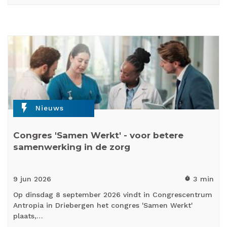
flash_on
Nieuws
Congres 'Samen Werkt' - voor betere
samenwerking in de zorg
9 jun
2026
3 min
timer
Op dinsdag 8 september 2026 vindt in Congrescentrum
Antropia in Driebergen het congres 'Samen Werkt'
plaats,…