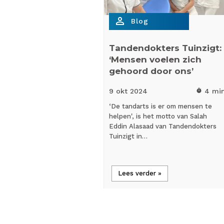
person_outline
Blog
Tandendokters Tuinzigt:
‘Mensen voelen zich
gehoord door ons’
9 okt
2024
4 mi
timer
‘De tandarts is er om mensen te
helpen', is het motto van Salah
Eddin Alasaad van Tandendokters
Tuinzigt in…
Lees verder »