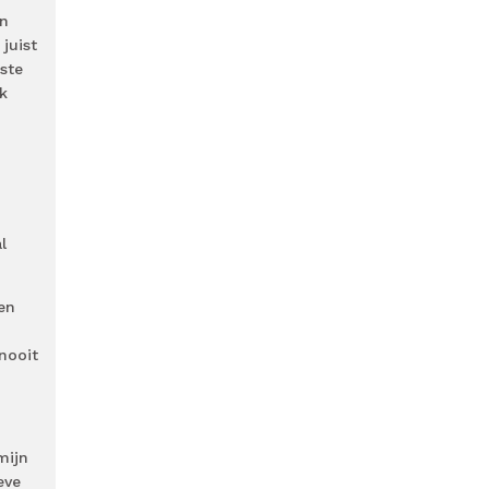
en
juist
este
k
l
len
nooit
mijn
eve