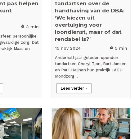
unt pas helpen
tandartsen over de
 kunt
handhaving van de DBA:
‘We kiezen uit
overtuiging voor
3 min
timer
loondienst, maar of dat
feer, persoonlijke
rendabel is?’
gwaardige zorg. Dat
15 nov
2024
5 min
timer
praktijk Maas en
Anderhalf jaar geleden openden
tandartsen Cheryl Tjon, Bart Jansen
en Paul Heijnen hun praktijk LACH
Mondzorg…
Lees verder »