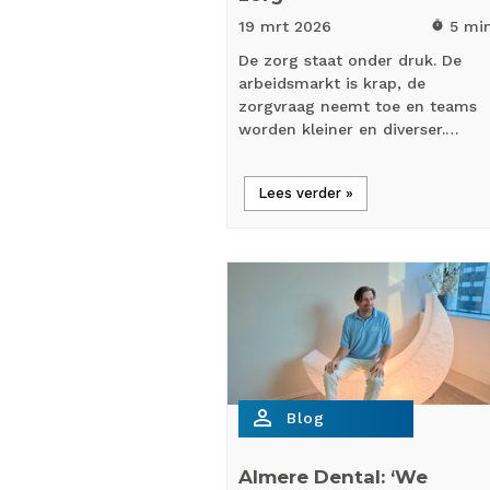
19 mrt
2026
5 mi
timer
De zorg staat onder druk. De
arbeidsmarkt is krap, de
zorgvraag neemt toe en teams
worden kleiner en diverser.…
Lees verder »
person_outline
Blog
Almere Dental: ‘We