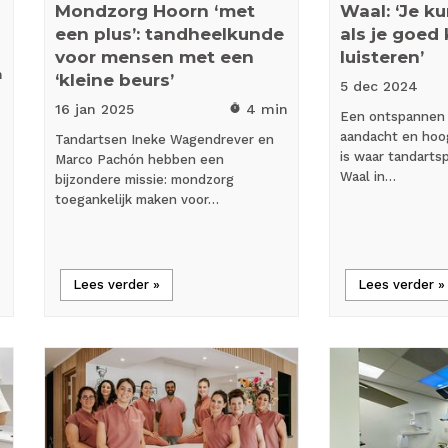
Mondzorg Hoorn ‘met
Waal: ‘Je k
een plus’: tandheelkunde
als je goed
voor mensen met een
luisteren’
n
‘kleine beurs’
5 dec
2024
16 jan
2025
4 min
timer
Een ontspannen s
aandacht en hoo
Tandartsen Ineke Wagendrever en
is waar tandarts
Marco Pachón hebben een
Waal in…
bijzondere missie: mondzorg
toegankelijk maken voor…
Lees verder »
Lees verder »