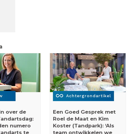
a
all_inclusive
ew
Achtergrondartikel
in over de
Een Goed Gesprek met
Tandartsdag:
Roel de Maat en Kim
eden numero
Koster (Tandpark): ‘Als
andarts te
team ontwikkelen we