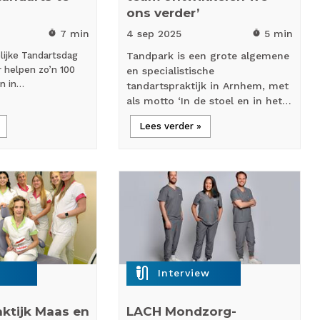
ons verder’
7 min
4 sep
2025
5 min
timer
timer
lijke Tandartsdag
Tandpark is een grote algemene
 helpen zo’n 100
en specialistische
en in…
tandartspraktijk in Arnhem, met
als motto ‘In de stoel en in het…
Lees verder »
mic_external_on
Interview
ktijk Maas en
LACH Mondzorg-