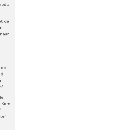
Breda
et de
r,
 naar
 de
jd
n
.’
de
n. Kom
’
oon’