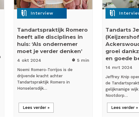
mic_external_on
mic_external_on
Interview
Intervi
Tandartspraktijk Romero
Tandarts Je
heeft alle disciplines in
(Keijzersho
huis: ‘Als ondernemer
Ackerswoude
moet je verder denken’
groei dankzi
n
en goede be
4 okt
2024
5 min
timer
14 mrt
2024
Noemi Romero-Torrijos is de
drijvende kracht achter
Jeffrey Knip ope
Tandartspraktijk Romero in
de Tandartsprakti
Honselersdijk…
gelijknamige wijk
Nootdorp…
Lees verder »
Lees verder »