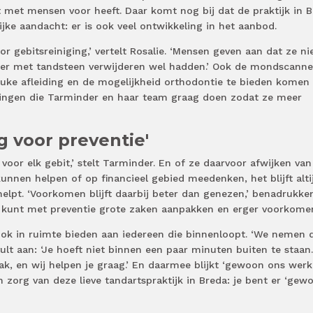
 met mensen voor heeft. Daar komt nog bij dat de praktijk in 
ijke aandacht: er is ook veel ontwikkeling in het aanbod.
or gebitsreiniging,’ vertelt Rosalie. ‘Mensen geven aan dat ze ni
rder met tandsteen verwijderen wel hadden.’ Ook de mondscanne
euke afleiding en de mogelijkheid orthodontie te bieden komen
teringen die Tarminder en haar team graag doen zodat ze meer
og voor preventie'
voor elk gebit,’ stelt Tarminder. En of ze daarvoor afwijken van
nnen helpen of op financieel gebied meedenken, het blijft alti
elpt. ‘Voorkomen blijft daarbij beter dan genezen,’ benadrukke
e kunt met preventie grote zaken aanpakken en erger voorkomen
ot ook in ruimte bieden aan iedereen die binnenloopt. ‘We nemen 
r vult aan: ‘Je hoeft niet binnen een paar minuten buiten te staa
ak, en wij helpen je graag.’ En daarmee blijkt ‘gewoon ons werk
 zorg van deze lieve tandartspraktijk in Breda: je bent er ‘gew