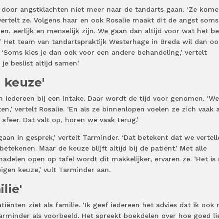
 door angstklachten niet meer naar de tandarts gaan. ‘Ze kom
vertelt ze. Volgens haar en ook Rosalie maakt dit de angst soms 
pen, eerlijk en menselijk zijn. We gaan dan altijd voor wat het b
s.’ Het team van tandartspraktijk Westerhage in Breda wil dan oo
‘Soms kies je dan ook voor een andere behandeling,’ vertelt
je beslist altijd samen.’
 keuze'
 iedereen bij een intake. Daar wordt de tijd voor genomen. ‘We
n,’ vertelt Rosalie. ‘En als ze binnenlopen voelen ze zich vaak a
 sfeer. Dat valt op, horen we vaak terug.’
e gaan in gesprek,’ vertelt Tarminder. ‘Dat betekent dat we vertel
ekenen. Maar de keuze blijft altijd bij de patiënt.’ Met alle
adelen open op tafel wordt dit makkelijker, ervaren ze. ‘Het is 
eigen keuze,’ vult Tarminder aan.
lie'
atiënten ziet als familie. ‘Ik geef iedereen het advies dat ik ook 
arminder als voorbeeld. Het spreekt boekdelen over hoe goed li