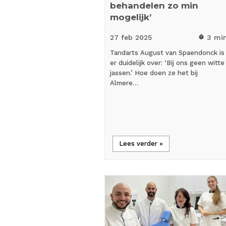
behandelen zo min
mogelijk’
27 feb
2025
3 mi
timer
Tandarts August van Spaendonck is
er duidelijk over: ‘Bij ons geen witte
jassen.’ Hoe doen ze het bij
Almere…
Lees verder »