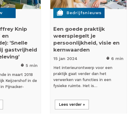
cases
ew
Bedrijfsnieuws
ffrey Knip
Een goede praktijk
f en
weerspiegelt je
): 'Snelle
persoonlijkheid, visie en
j gastvrijheid
kernwaarden
leving'
15 jan
2024
6 min
timer
5 min
timer
Het interieurontwerp voor een
praktijk gaat verder dan het
nde in maart 2018
verwerken van functies in een
jk Keijzershof in de
fysieke ruimte. Het is…
 in Pijnacker-
Lees verder »