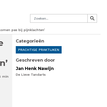
managersnetwerk
Nieuwsbrief
Lid worden
Contact
Zoeken
search
search
omen pas bij pijnklachten’
e
Categorieën
PRACHTIGE PRAKTIJKEN
Geschreven door
n’
Jan Henk Nawijn
De Lieve Tandarts
4 min