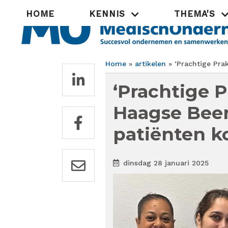
Overslaan
Hoofdnavigatie
HOME
KENNIS
THEMA'S
en
naar
de
inhoud
gaan
Home
artikelen
‘Prachtige Prak
Kruimelpad
‘Prachtige P
Haagse Beem
patiënten k
dinsdag 28 januari 2025