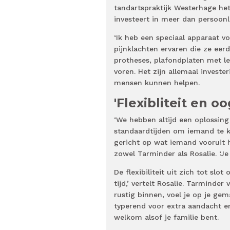
tandartspraktijk Westerhage het
investeert in meer dan persoonl
‘Ik heb een speciaal apparaat vo
pijnklachten ervaren die ze ee
protheses, plafondplaten met l
voren. Het zijn allemaal inves
mensen kunnen helpen.
'Flexibliteit en o
‘We hebben altijd een oplossing 
standaardtijden om iemand te ku
gericht op wat iemand vooruit h
zowel Tarminder als Rosalie. ‘J
De flexibiliteit uit zich tot sl
tijd,’ vertelt Rosalie. Tarminde
rustig binnen, voel je op je gem
typerend voor extra aandacht en
welkom alsof je familie bent.