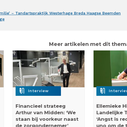
familie’ – Tandartspraktijk Westerhage Breda Haagse Beemden
age
Meer artikelen met dit them
mic_external_on
mic_external_on
Interview
Intervi
Financieel strateeg
Ellemieke H
Arthur van Midden: ‘We
Landelijke 
staan bij voorkeur naast
‘Angst is r
de zorgondernemer’
uno om de t