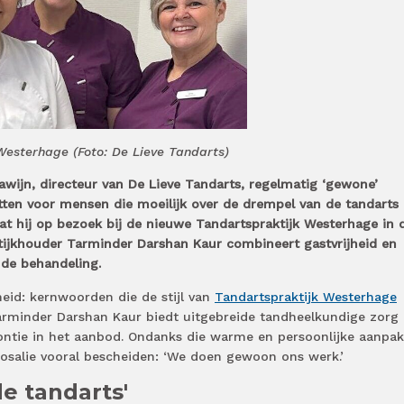
esterhage (Foto: De Lieve Tandarts)
Nawijn, directeur van De Lieve Tandarts, regelmatig ‘gewone’
etten voor mensen die moeilijk over de drempel van de tandarts
at hij op bezoek bij de nieuwe Tandartspraktijk Westerhage in 
ijkhouder Tarminder Darshan Kaur combineert gastvrijheid en
j de behandeling.
heid: kernwoorden die de stijl van
Tandartspraktijk Westerhage
Tarminder Darshan Kaur biedt uitgebreide tandheelkundige zorg
ontie in het aanbod. Ondanks die warme en persoonlijke aanpak
Rosalie vooral bescheiden: ‘We doen gewoon ons werk.’
de tandarts'