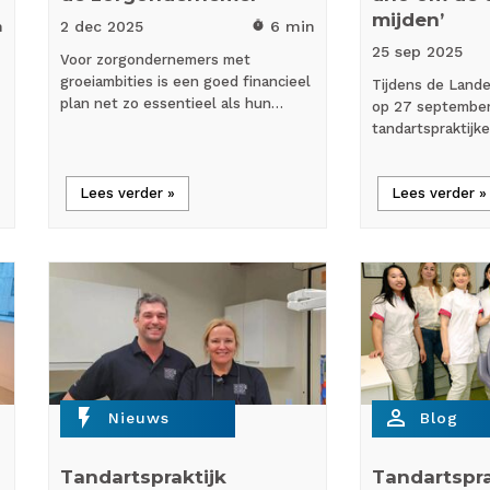
mijden’
n
2 dec
2025
6 min
timer
25 sep
2025
Voor zorgondernemers met
groeiambities is een goed financieel
Tijdens de Lande
plan net zo essentieel als hun…
op 27 september
tandartspraktijk
Lees verder »
Lees verder »
flash_on
person_outline
Nieuws
Blog
Tandartspraktijk
Tandartspra