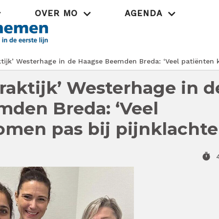
OVER MO
AGENDA
Praktijk
tijk’ Westerhage in de Haagse Beemden Breda: ‘Veel patiënten k
raktijk’ Westerhage in d
den Breda: ‘Veel
omen pas bij pijnklachte
timer