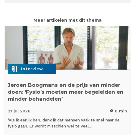
Meer artikelen met dit thema
mic_external_on
Interview
Jeroen Boogmans en de prijs van minder
doen: ‘Fysio’s moeten meer begeleiden en
minder behandelen’
21 jul
2026
8 min
timer
‘Als ik eerlijk ben, denk ik dat mensen vaak te snel naar de
fysio gaan. Er wordt misschien wel te veel…