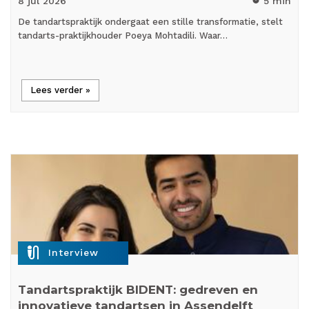
8 jul
2026
5 min
timer
De tandartspraktijk ondergaat een stille transformatie, stelt
tandarts-praktijkhouder Poeya Mohtadili. Waar…
Lees verder »
mic_external_on
Interview
Tandartspraktijk BIDENT: gedreven en
innovatieve tandartsen in Assendelft