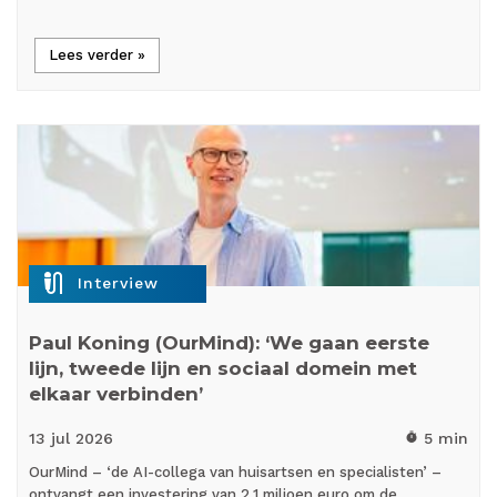
Lees verder »
mic_external_on
Interview
Paul Koning (OurMind): ‘We gaan eerste
lijn, tweede lijn en sociaal domein met
elkaar verbinden’
13 jul
2026
5 min
timer
OurMind – ‘de AI-collega van huisartsen en specialisten’ –
ontvangt een investering van 2,1 miljoen euro om de…