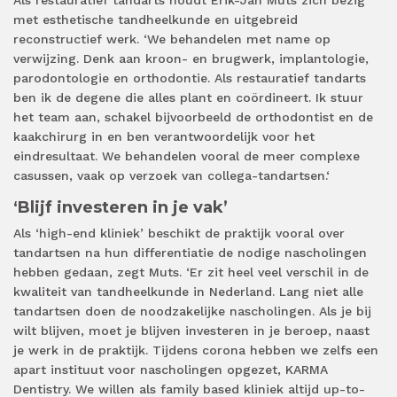
Als restauratief tandarts houdt Erik-Jan Muts zich bezig
met esthetische tandheelkunde en uitgebreid
reconstructief werk. ‘We behandelen met name op
verwijzing. Denk aan kroon- en brugwerk, implantologie,
parodontologie en orthodontie. Als restauratief tandarts
ben ik de degene die alles plant en coördineert. Ik stuur
het team aan, schakel bijvoorbeeld de orthodontist en de
kaakchirurg in en ben verantwoordelijk voor het
eindresultaat. We behandelen vooral de meer complexe
casussen, vaak op verzoek van collega-tandartsen.‘
‘Blijf investeren in je vak’
Als ‘high-end kliniek’ beschikt de praktijk vooral over
tandartsen na hun differentiatie de nodige nascholingen
hebben gedaan, zegt Muts. ‘Er zit heel veel verschil in de
kwaliteit van tandheelkunde in Nederland. Lang niet alle
tandartsen doen de noodzakelijke nascholingen. Als je bij
wilt blijven, moet je blijven investeren in je beroep, naast
je werk in de praktijk. Tijdens corona hebben we zelfs een
apart instituut voor nascholingen opgezet, KARMA
Dentistry. We willen als family based kliniek altijd up-to-