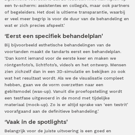
een tv-scherm: assistentes en collega’s, maar ook partners
of begeleiders. Het doel is ultieme transparantie, waarbij
er veel meer begrip is voor de duur van de behandeling en
wat er zich precies afspeelt.’
‘Eerst een specifiek behandelplan’
Bij bijvoorbeeld esthetische behandelingen van de
voortanden maakt de tandarts eerst een behandelplan.
‘Dan komt iemand voor de eerste keer en maken we
röntgenfoto’s, lichtfoto’s, video’s en het ontwerp. Mensen
zien zichzelf dan in een 3D-simulatie en bekijken zo ook
wat het resultaat wordt. Als we de visualisatie compleet
hebben, gaan we de vorm overzetten naar een
gebitsmodel (wax-up). Vanuit die proefopstelling wordt
een testfase uitgevoerd in de mond met tijdelijke
materiaal (mock-up). Zo is er altijd sprake van ‘een testrit’
voorafgaand aan de definitieve behandeling.’
‘Vaak in de spotlights’
Belangrijk voor de juiste uitvoering is een goed en