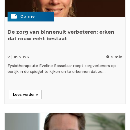
note
Opinie
De zorg van binnenuit verbeteren: erken
dat rouw echt bestaat
2 jun
2026
5 min
timer
Fysiotherapeute Eveline Bosselaar roept zorgverleners op
eerlijk in de spiegel te kijken en te erkennen dat ze…
Lees verder »