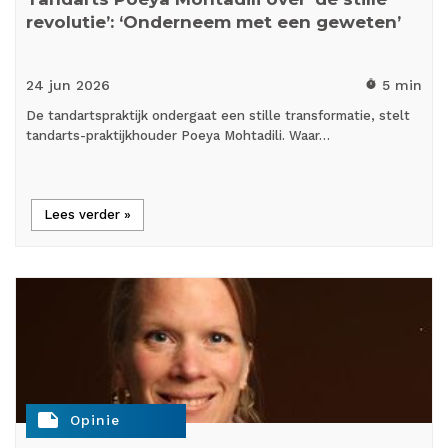
revolutie’: ‘Onderneem met een geweten’
24 jun
2026
5 min
timer
De tandartspraktijk ondergaat een stille transformatie, stelt
tandarts-praktijkhouder Poeya Mohtadili. Waar…
Lees verder »
note
Opinie