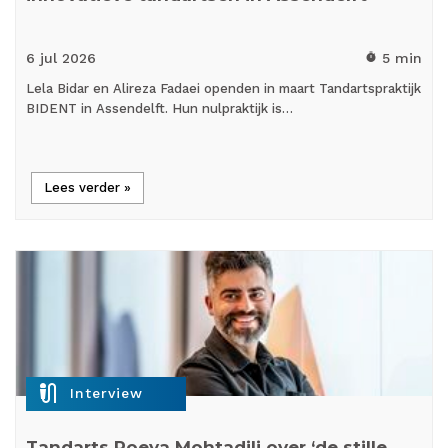
6 jul
2026
5 min
timer
Lela Bidar en Alireza Fadaei openden in maart Tandartspraktijk
BIDENT in Assendelft. Hun nulpraktijk is…
Lees verder »
mic_external_on
Interview
Tandarts Poeya Mohtadili over ‘de stille