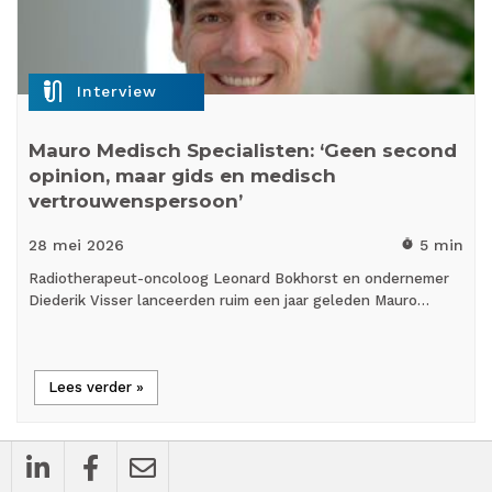
mic_external_on
Interview
Mauro Medisch Specialisten: ‘Geen second
opinion, maar gids en medisch
vertrouwenspersoon’
28 mei
2026
5 min
timer
Radiotherapeut-oncoloog Leonard Bokhorst en ondernemer
Diederik Visser lanceerden ruim een jaar geleden Mauro…
Lees verder »