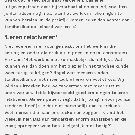
denkt dat je veel geld gaat verdienen, pas je je
uitgavenpatroon daar bij voorbaat al op aan. Vrij snel ben
je dan alleen nog maar aan het werk om rekeningen te
kunnen betalen. In de praktijk komen ze er dan achter dat
tandheelkunde keihard werken is.’
‘Leren relativeren’
Niet iedereen is er voor gemaakt om het werk in die
setting en onder die druk altijd goed te doen, constateert
Erik Jan. ‘Het werk is niet zo makkelijk als het lijkt. Wat
kunnen we dan doen om het plezier in het tandheelkunde
weer terug te krijgen? Nogal wat mensen vinden
tandheelkunde niet meer leuk of ervaren veel stress. Wij
wilden uitzoeken hoe we tandartsen met meer rust te
laten werken. Het is bijvoorbeeld goed om dingen te leren
relativeren. Als een patiënt zegt dat hij bang is voor jou als
tandarts, hoef je je dat niet persoonlijk aan te trekken.
Veel mensen die naar ons toekomen zeggen: ik vind het
vreselijk hier. Dat kan tandartsen enorm aangrijpen en de
vraag oproepen: waar ben ik eigenlijk mee bezig?’