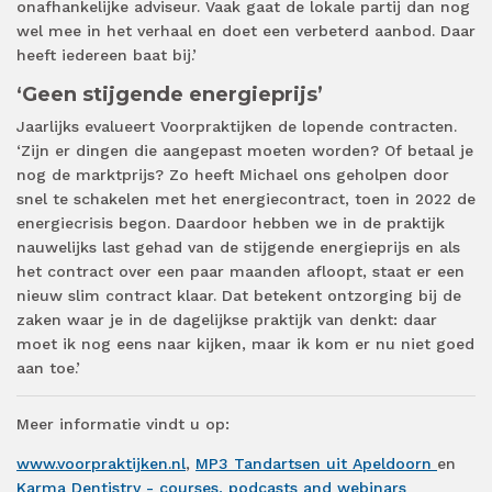
onafhankelijke adviseur. Vaak gaat de lokale partij dan nog
wel mee in het verhaal en doet een verbeterd aanbod. Daar
heeft iedereen baat bij.’
‘Geen stijgende energieprijs’
Jaarlijks evalueert Voorpraktijken de lopende contracten.
‘Zijn er dingen die aangepast moeten worden? Of betaal je
nog de marktprijs? Zo heeft Michael ons geholpen door
snel te schakelen met het energiecontract, toen in 2022 de
energiecrisis begon. Daardoor hebben we in de praktijk
nauwelijks last gehad van de stijgende energieprijs en als
het contract over een paar maanden afloopt, staat er een
nieuw slim contract klaar. Dat betekent ontzorging bij de
zaken waar je in de dagelijkse praktijk van denkt: daar
moet ik nog eens naar kijken, maar ik kom er nu niet goed
aan toe.’
Meer informatie vindt u op:
www.voorpraktijken.nl
,
MP3 Tandartsen uit Apeldoorn
en
Karma Dentistry - courses, podcasts and webinars