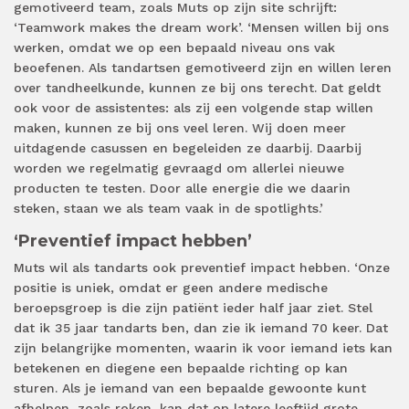
gemotiveerd team, zoals Muts op zijn site schrijft:
‘Teamwork makes the dream work’. ‘Mensen willen bij ons
werken, omdat we op een bepaald niveau ons vak
beoefenen. Als tandartsen gemotiveerd zijn en willen leren
over tandheelkunde, kunnen ze bij ons terecht. Dat geldt
ook voor de assistentes: als zij een volgende stap willen
maken, kunnen ze bij ons veel leren. Wij doen meer
uitdagende casussen en begeleiden ze daarbij. Daarbij
worden we regelmatig gevraagd om allerlei nieuwe
producten te testen. Door alle energie die we daarin
steken, staan we als team vaak in de spotlights.’
‘Preventief impact hebben’
Muts wil als tandarts ook preventief impact hebben. ‘Onze
positie is uniek, omdat er geen andere medische
beroepsgroep is die zijn patiënt ieder half jaar ziet. Stel
dat ik 35 jaar tandarts ben, dan zie ik iemand 70 keer. Dat
zijn belangrijke momenten, waarin ik voor iemand iets kan
betekenen en diegene een bepaalde richting op kan
sturen. Als je iemand van een bepaalde gewoonte kunt
afhelpen, zoals roken, kan dat op latere leeftijd grote