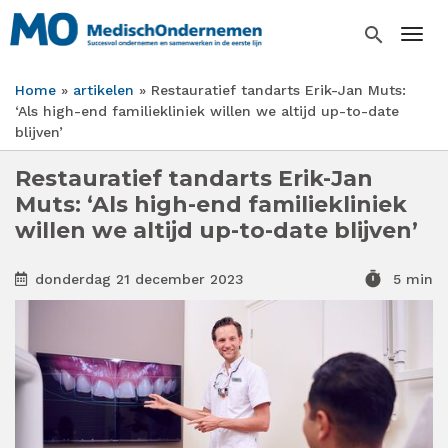
Overslaan
en
search
Togg
naar
de
Home
artikelen
Restauratief tandarts Erik-Jan Muts:
inhoud
Kruimelpad
‘Als high-end familiekliniek willen we altijd up-to-date
gaan
blijven’
Restauratief tandarts Erik-Jan
Muts: ‘Als high-end familiekliniek
willen we altijd up-to-date blijven’
timer
donderdag 21 december 2023
5 min