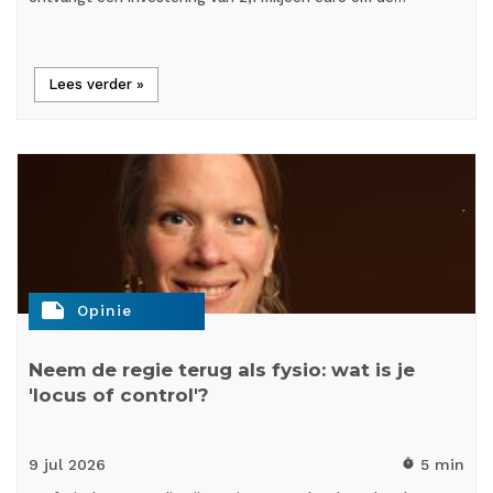
Lees verder »
note
Opinie
Neem de regie terug als fysio: wat is je
'locus of control'?
9 jul
2026
5 min
timer