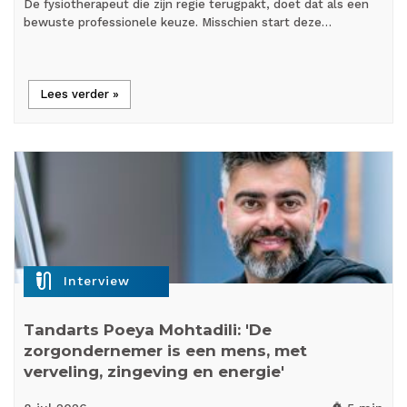
De fysiotherapeut die zijn regie terugpakt, doet dat als een
bewuste professionele keuze. Misschien start deze…
Lees verder »
mic_external_on
Interview
Tandarts Poeya Mohtadili: 'De
zorgondernemer is een mens, met
verveling, zingeving en energie'