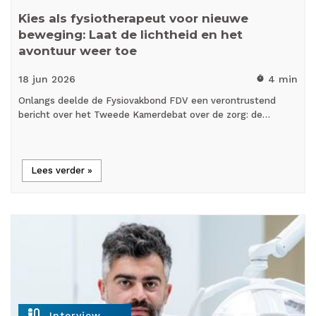
Kies als fysiotherapeut voor nieuwe
beweging: Laat de lichtheid en het
avontuur weer toe
18 jun
2026
4 min
timer
Onlangs deelde de Fysiovakbond FDV een verontrustend
bericht over het Tweede Kamerdebat over de zorg: de…
Lees verder »
mic_external_on
Interview