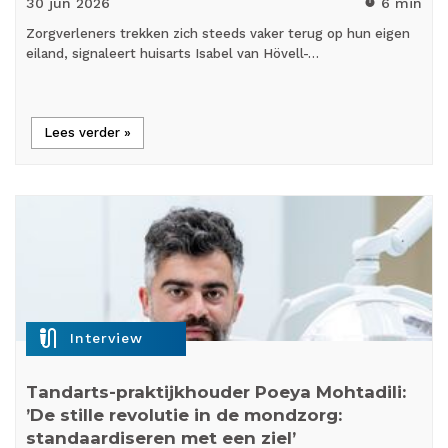
30 jun
2026
6 min
timer
Zorgverleners trekken zich steeds vaker terug op hun eigen
eiland, signaleert huisarts Isabel van Hövell-…
Lees verder »
mic_external_on
Interview
Tandarts-praktijkhouder Poeya Mohtadili:
’De stille revolutie in de mondzorg:
standaardiseren met een ziel’