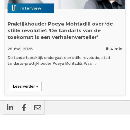
mic_external_on
Interview
Praktijkhouder Poeya Mohtadili over ‘de
stille revolutie’: ‘De tandarts van de
toekomst is een verhalenverteller’
29 mei
2026
4 min
timer
De tandartspraktijk ondergaat een stille revolutie, stelt
tandarts-praktijkhouder Poeya Mohtadili. Waar…
Lees verder »