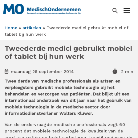
Overslaan
en
search
Togg
naar
de
Home
artikelen
Tweederde medici gebruikt mobiel of
inhoud
Kruimelpad
tablet bij hun werk
gaan
Tweederde medici gebruikt mobiel
of tablet bij hun werk
timer
maandag 29 september 2014
2 min
Twee derde van medische professionals als artsen en
verpleegsters gebruikt mobiele technologie bij het
behandelen en verzorgen van patiënten. Dat blijkt uit een
internationaal onderzoek van dit jaar naar het gebruik van
mobiele technologie in de medische sector door
informatiedienstverlener Wolters Kluwer.
Van de ondervraagde medische professionals zegt 60
procent dat mobiele technologie de kwaliteit van de
zorg aan patiënten helpt verbeteren, terwijl ongeveer de