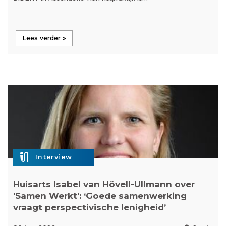
Lees verder »
mic_external_on
Interview
Huisarts Isabel van Hövell-Ullmann over
'Samen Werkt': ‘Goede samenwerking
vraagt perspectivische lenigheid’