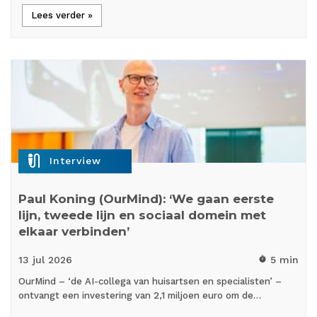
Lees verder »
mic_external_on
Interview
Paul Koning (OurMind): ‘We gaan eerste
lijn, tweede lijn en sociaal domein met
elkaar verbinden’
13 jul
2026
5 min
timer
OurMind – ‘de AI-collega van huisartsen en specialisten’ –
ontvangt een investering van 2,1 miljoen euro om de…