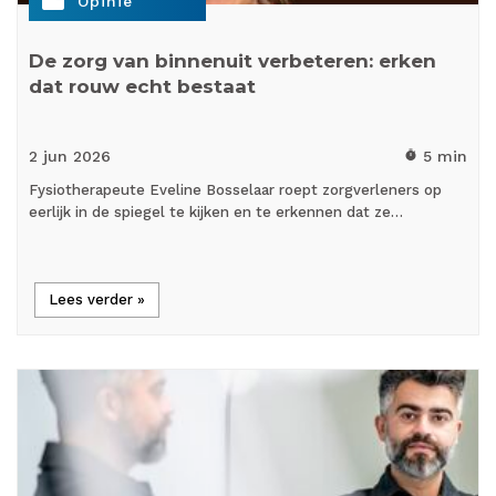
note
Opinie
De zorg van binnenuit verbeteren: erken
dat rouw echt bestaat
2 jun
2026
5 min
timer
Fysiotherapeute Eveline Bosselaar roept zorgverleners op
eerlijk in de spiegel te kijken en te erkennen dat ze…
Lees verder »