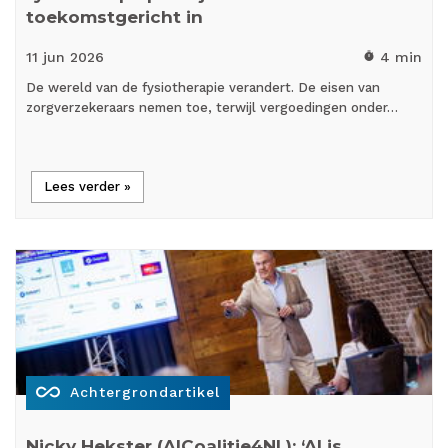
toekomstgericht in
11 jun
2026
4 min
timer
De wereld van de fysiotherapie verandert. De eisen van
zorgverzekeraars nemen toe, terwijl vergoedingen onder…
Lees verder »
all_inclusive
Achtergrondartikel
Nicky Hekster (AICoalitie4NL): ‘AI is