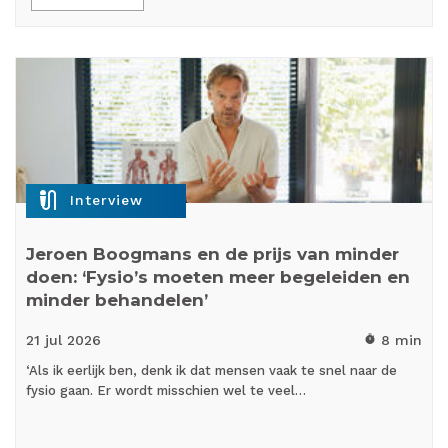
mic_external_on
Interview
Jeroen Boogmans en de prijs van minder
doen: ‘Fysio’s moeten meer begeleiden en
minder behandelen’
21 jul
2026
8 min
timer
‘Als ik eerlijk ben, denk ik dat mensen vaak te snel naar de
fysio gaan. Er wordt misschien wel te veel…