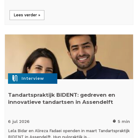
Lees verder »
mic_external_on
Interview
Tandartspraktijk BIDENT: gedreven en
innovatieve tandartsen in Assendelft
6 jul
2026
5 min
timer
Lela Bidar en Alireza Fadaei openden in maart Tandartspraktijk
BIDENT in Assendelft. Hun nulpraktijk is…