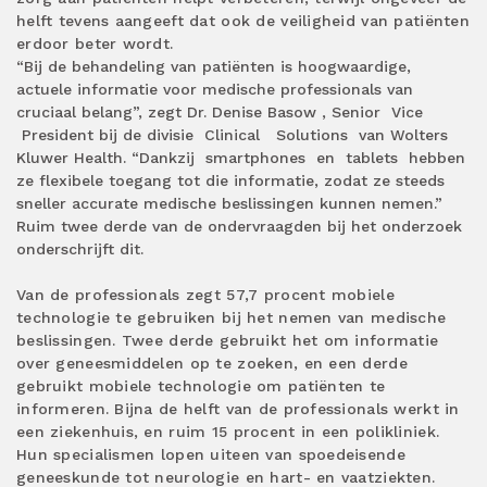
helft tevens aangeeft dat ook de veiligheid van patiënten
erdoor beter wordt.
“Bij de behandeling van patiënten is hoogwaardige,
actuele informatie voor medische professionals van
cruciaal belang”, zegt Dr. Denise
Basow
, Senior
Vice
President bij de divisie
Clinical
Solutions
van Wolters
Kluwer Health. “Dankzij
smartphones
en
tablets
hebben
ze flexibele toegang tot die informatie, zodat ze steeds
sneller accurate medische beslissingen kunnen nemen.”
Ruim twee derde van de ondervraagden bij het onderzoek
onderschrijft dit.
Van de professionals zegt 57,7 procent mobiele
technologie te gebruiken bij het nemen van medische
beslissingen. Twee derde gebruikt het om informatie
over geneesmiddelen op te zoeken, en een derde
gebruikt mobiele technologie om patiënten te
informeren. Bijna de helft van de professionals werkt in
een ziekenhuis, en ruim 15 procent in een polikliniek.
Hun specialismen lopen uiteen van spoedeisende
geneeskunde tot neurologie en hart- en vaatziekten.