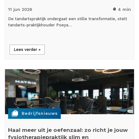
11 jun
2026
4 min
timer
De tandartspraktijk ondergaat een stille transformatie, stelt
tandarts-praktijkhouder Poeya…
Lees verder »
cases
Bedrijfsnieuws
Haal meer uit je oefenzaal: zo richt je jouw
fysiotherapiepraktijk slim en