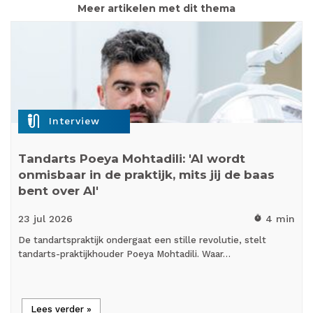
Meer artikelen met dit thema
mic_external_on
Interview
Tandarts Poeya Mohtadili: 'AI wordt
onmisbaar in de praktijk, mits jij de baas
bent over AI'
23 jul
2026
4 min
timer
De tandartspraktijk ondergaat een stille revolutie, stelt
tandarts-praktijkhouder Poeya Mohtadili. Waar…
Lees verder »