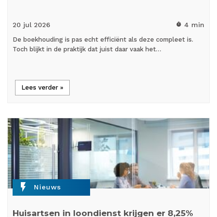
20 jul
2026
4 min
timer
De boekhouding is pas echt efficiënt als deze compleet is.
Toch blijkt in de praktijk dat juist daar vaak het…
Lees verder »
flash_on
Nieuws
Huisartsen in loondienst krijgen er 8,25%