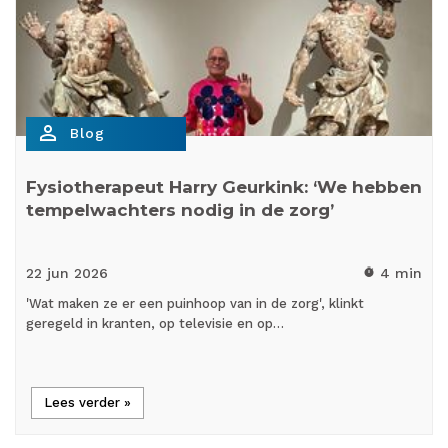
person_outline
Blog
Fysiotherapeut Harry Geurkink: ‘We hebben
tempelwachters nodig in de zorg’
22 jun
2026
4 min
timer
'Wat maken ze er een puinhoop van in de zorg', klinkt
geregeld in kranten, op televisie en op…
Lees verder »