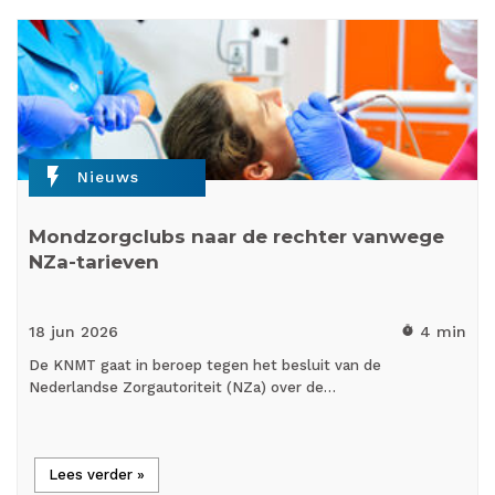
flash_on
Nieuws
Mondzorgclubs naar de rechter vanwege
NZa-tarieven
18 jun
2026
4 min
timer
De KNMT gaat in beroep tegen het besluit van de
Nederlandse Zorgautoriteit (NZa) over de…
Lees verder »