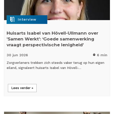
mic_external_on
Interview
Huisarts Isabel van Hövell-Ullmann over
'Samen Werkt': ‘Goede samenwerking
vraagt perspectivische lenigheid’
30 jun
2026
6 min
timer
Zorgverleners trekken zich steeds vaker terug op hun eigen
eiland, signaleert huisarts Isabel van Hövell-…
Lees verder »