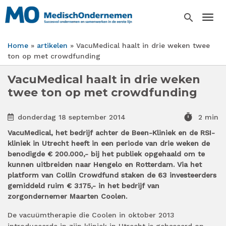
Overslaan
en
search
Togg
naar
de
Home
artikelen
VacuMedical haalt in drie weken twee
inhoud
Kruimelpad
ton op met crowdfunding
gaan
VacuMedical haalt in drie weken
twee ton op met crowdfunding
timer
donderdag 18 september 2014
2 min
VacuMedical, het bedrijf achter de Been-Kliniek en de RSI-
kliniek in Utrecht heeft in een periode van drie weken de
benodigde € 200.000,- bij het publiek opgehaald om te
kunnen uitbreiden naar Hengelo en Rotterdam. Via het
platform van Collin Crowdfund staken de 63 investeerders
gemiddeld ruim € 3.175,- in het bedrijf van
zorgondernemer Maarten Coolen.
De vacuümtherapie die Coolen in oktober 2013