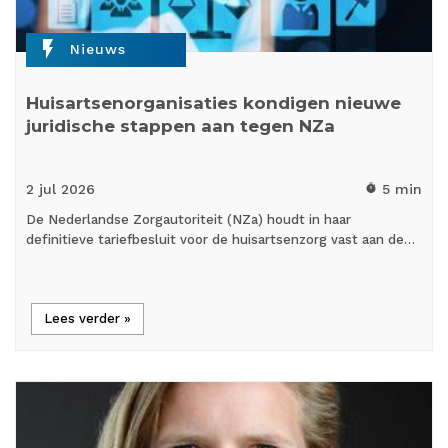
flash_on
Nieuws
Huisartsenorganisaties kondigen nieuwe
juridische stappen aan tegen NZa
2 jul
2026
5 min
timer
De Nederlandse Zorgautoriteit (NZa) houdt in haar
definitieve tariefbesluit voor de huisartsenzorg vast aan de…
Lees verder »