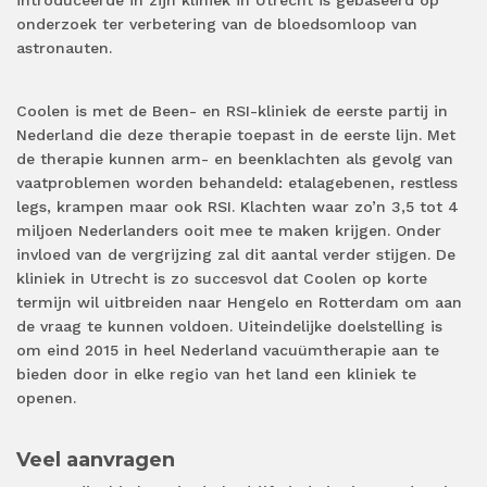
introduceerde in zijn kliniek in Utrecht is gebaseerd op
onderzoek ter verbetering van de bloedsomloop van
astronauten.
Coolen is met de Been- en RSI-kliniek de eerste partij in
Nederland die deze therapie toepast in de eerste lijn. Met
de therapie kunnen arm- en beenklachten als gevolg van
vaatproblemen worden behandeld: etalagebenen, restless
legs, krampen maar ook RSI. Klachten waar zo’n 3,5 tot 4
miljoen Nederlanders ooit mee te maken krijgen. Onder
invloed van de vergrijzing zal dit aantal verder stijgen. De
kliniek in Utrecht is zo succesvol dat Coolen op korte
termijn wil uitbreiden naar Hengelo en Rotterdam om aan
de vraag te kunnen voldoen. Uiteindelijke doelstelling is
om eind 2015 in heel Nederland vacuümtherapie aan te
bieden door in elke regio van het land een kliniek te
openen.
Veel aanvragen