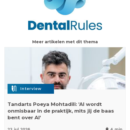
Meer artikelen met dit thema
mic_external_on
Interview
Tandarts Poeya Mohtadili: 'AI wordt
onmisbaar in de praktijk, mits jij de baas
bent over AI'
23 jul
2026
4 min
timer