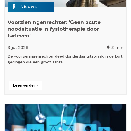
flash_on
Nieuws
Voorzieningenrechter: 'Geen acute
noodsituatie in fysiotherapie door
tarieven'
3 jul
2026
3 min
timer
De voorzieningenrechter deed donderdag uitspraak in de kort
gedingen die een groot aantal…
Lees verder »