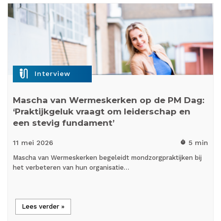
mic_external_on
Interview
Mascha van Wermeskerken op de PM Dag:
‘Praktijkgeluk vraagt om leiderschap en
een stevig fundament’
11 mei
2026
5 min
timer
Mascha van Wermeskerken begeleidt mondzorgpraktijken bij
het verbeteren van hun organisatie…
Lees verder »