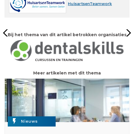
HuisartsenTeamwork
Bij het thema van dit artikel betrokken organisaties
Meer artikelen met dit thema
flash_on
Nieuws