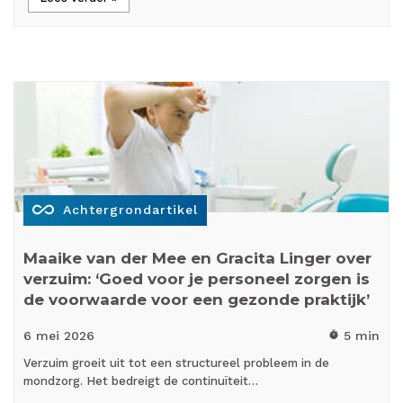
all_inclusive
Achtergrondartikel
Maaike van der Mee en Gracita Linger over
verzuim: ‘Goed voor je personeel zorgen is
de voorwaarde voor een gezonde praktijk’
6 mei
2026
5 min
timer
Verzuim groeit uit tot een structureel probleem in de
mondzorg. Het bedreigt de continuïteit…