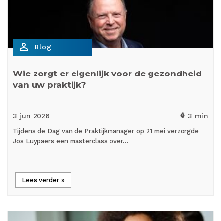
person_outline
Blog
Wie zorgt er eigenlijk voor de gezondheid
van uw praktijk?
3 jun
2026
3 min
timer
Tijdens de Dag van de Praktijkmanager op 21 mei verzorgde
Jos Luypaers een masterclass over…
Lees verder »