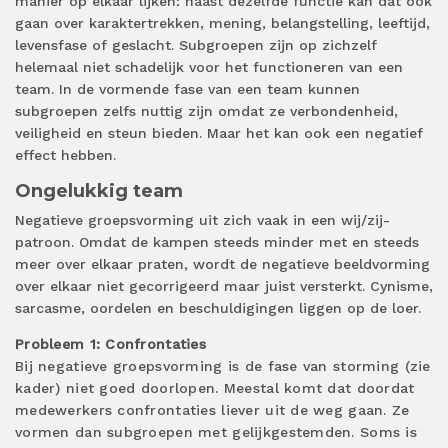
manier op elkaar lijken: naast dezelfde functie kan dat ook
gaan over karaktertrekken, mening, belangstelling, leeftijd,
levensfase of geslacht. Subgroepen zijn op zichzelf
helemaal niet schadelijk voor het functioneren van een
team. In de vormende fase van een team kunnen
subgroepen zelfs nuttig zijn omdat ze verbondenheid,
veiligheid en steun bieden. Maar het kan ook een negatief
effect hebben.
Ongelukkig team
Negatieve groepsvorming uit zich vaak in een wij/zij-
patroon. Omdat de kampen steeds minder met en steeds
meer over elkaar praten, wordt de negatieve beeldvorming
over elkaar niet gecorrigeerd maar juist versterkt. Cynisme,
sarcasme, oordelen en beschuldigingen liggen op de loer.
Probleem 1: Confrontaties
Bij negatieve groepsvorming is de fase van storming (zie
kader) niet goed doorlopen. Meestal komt dat doordat
medewerkers confrontaties liever uit de weg gaan. Ze
vormen dan subgroepen met gelijkgestemden. Soms is