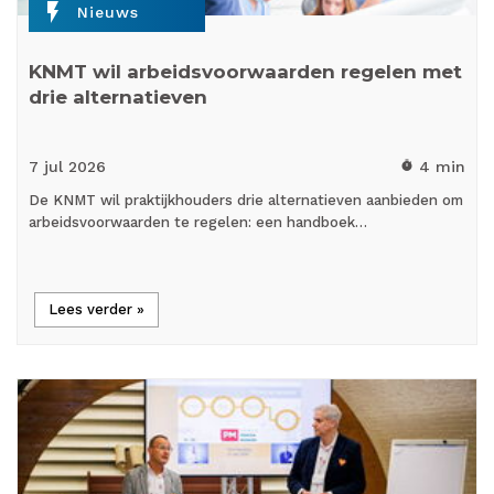
flash_on
Nieuws
KNMT wil arbeidsvoorwaarden regelen met
drie alternatieven
7 jul
2026
4 min
timer
De KNMT wil praktijkhouders drie alternatieven aanbieden om
arbeidsvoorwaarden te regelen: een handboek…
Lees verder »