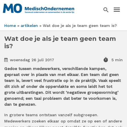
Overslaan
en
search
Togg
naar
de
Home
artikelen
Wat doe je als je team geen team is?
inhoud
Kruimelpad
gaan
Wat doe je als je team geen team
is?
timer
woensdag 26 juli 2017
5 min
Gedoe tussen medewerkers, verschillende kampen,
gepraat over in plaats van met elkaar. Een team dat geen
team is, levert veel frustratie op in de praktijk. Vaak speelt
dit zich af onder de oppervlakte en soms leidt het tot
grote uitbarstingen. Dit wordt ‘negatieve groepsvorming’
genoemd; een taai probleem dat beter te voorkomen is,
dan te genezen.
In grotere teams ontstaan vanzelf subgroepen.
Medewerkers zoeken elkaar op omdat ze op een of andere