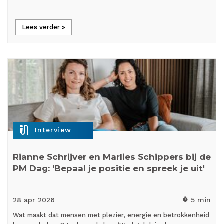
Lees verder »
mic_external_on
Interview
Rianne Schrijver en Marlies Schippers bij de
PM Dag: 'Bepaal je positie en spreek je uit'
28 apr
2026
5 min
timer
Wat maakt dat mensen met plezier, energie en betrokkenheid