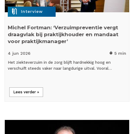
mic_external_on
Interview
Michel Fortman: ‘Verzuimpreventie vergt
draagvlak bij praktijkhouder en mandaat
voor praktijkmanager’
4 jun
2026
5 min
timer
Het ziekteverzuim in de zorg blijft hardnekkig hoog en
verschuift steeds vaker naar langdurige uitval. Vooral…
Lees verder »