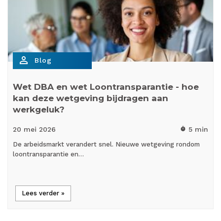
person_outline
Blog
Wet DBA en wet Loontransparantie - hoe
kan deze wetgeving bijdragen aan
werkgeluk?
20 mei
2026
5 min
timer
De arbeidsmarkt verandert snel. Nieuwe wetgeving rondom
loontransparantie en…
Lees verder »