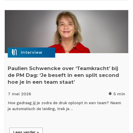
mic_external_on
Interview
Paulien Schwencke over ‘Teamkracht’ bij
de PM Dag: ‘Je beseft in een split second
hoe je in een team staat’
7 mei
2026
5 min
timer
Hoe gedraag jij je zodra de druk oploopt in een team? Neem
je automatisch de leiding, trek je…
Lees verder »