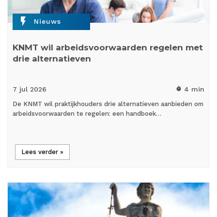
flash_on
Nieuws
KNMT wil arbeidsvoorwaarden regelen met
drie alternatieven
7 jul
2026
4 min
timer
De KNMT wil praktijkhouders drie alternatieven aanbieden om
arbeidsvoorwaarden te regelen: een handboek…
Lees verder »