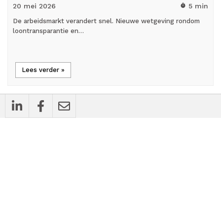
20 mei
2026
5 min
timer
De arbeidsmarkt verandert snel. Nieuwe wetgeving rondom
loontransparantie en…
Lees verder »
all_inclusive
Achtergrondartikel
‘Behoudend toezicht’ NZa remt
ontwikkeling en innovatie fysiotherapie,
stellen Utrechtse onderzoekers