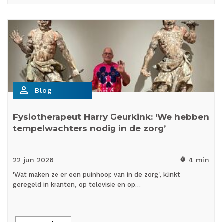
person_outline
Blog
Fysiotherapeut Harry Geurkink: ‘We hebben
tempelwachters nodig in de zorg’
22 jun
2026
4 min
timer
'Wat maken ze er een puinhoop van in de zorg', klinkt
geregeld in kranten, op televisie en op…