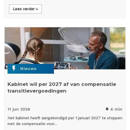
Lees verder »
flash_on
Nieuws
Kabinet wil per 2027 af van compensatie
transitievergoedingen
11 jun
2026
4 min
timer
Het kabinet heeft aangekondigd per 1 januari 2027 te stoppen
met de compensatie voor…