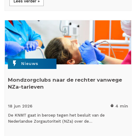
Lees verder »
flash_on
Nieuws
Mondzorgclubs naar de rechter vanwege
NZa-tarieven
18 jun
2026
4 min
timer
De KNMT gaat in beroep tegen het besluit van de
Nederlandse Zorgautoriteit (NZa) over de…