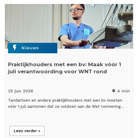
flash_on
Nieuws
Praktijkhouders met een bv: Maak vóór 1
juli verantwoording voor WNT rond
25 jun
2026
4 min
timer
Tandartsen en andere praktijkhouders met een bv moeten
vóór 1 juli aantonen dat ze voldoen aan de Wet normering…
Lees verder »