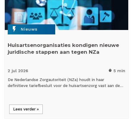
flash_on
Nieuws
Huisartsenorganisaties kondigen nieuwe
juridische stappen aan tegen NZa
2 jul
2026
5 min
timer
De Nederlandse Zorgautoriteit (NZa) houdt in haar
definitieve tariefbesluit voor de huisartsenzorg vast aan de…
Lees verder »