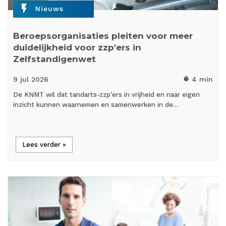
flash_on
Nieuws
Beroepsorganisaties pleiten voor meer
duidelijkheid voor zzp'ers in
Zelfstandigenwet
9 jul
2026
4 min
timer
De KNMT wil dat tandarts-zzp'ers in vrijheid en naar eigen
inzicht kunnen waarnemen en samenwerken in de…
Lees verder »