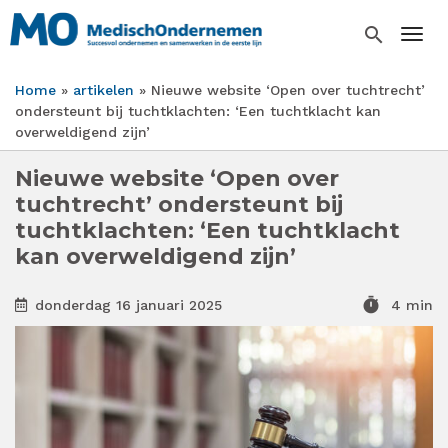
Overslaan
en
search
Togg
naar
de
Home
artikelen
Nieuwe website ‘Open over tuchtrecht’
inhoud
Kruimelpad
ondersteunt bij tuchtklachten: ‘Een tuchtklacht kan
gaan
overweldigend zijn’
Nieuwe website ‘Open over
tuchtrecht’ ondersteunt bij
tuchtklachten: ‘Een tuchtklacht
kan overweldigend zijn’
timer
donderdag 16 januari 2025
4 min