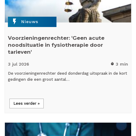
flash_on
Nieuws
Voorzieningenrechter: 'Geen acute
noodsituatie in fysiotherapie door
tarieven'
3 jul
2026
3 min
timer
De voorzieningenrechter deed donderdag uitspraak in de kort
gedingen die een groot aantal…
Lees verder »