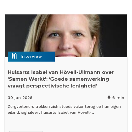
mic_external_on
Interview
Huisarts Isabel van Hövell-Ullmann over
'Samen Werkt': ‘Goede samenwerking
vraagt perspectivische lenigheid’
30 jun
2026
6 min
timer
Zorgverleners trekken zich steeds vaker terug op hun eigen
eiland, signaleert huisarts Isabel van Hövell-…