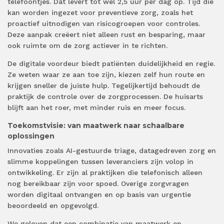
telefoontjes. Dat levert tot wel 2,5 uur per dag op. Tijd die
kan worden ingezet voor preventieve zorg, zoals het
proactief uitnodigen van risicogroepen voor controles.
Deze aanpak creëert niet alleen rust en besparing, maar
ook ruimte om de zorg actiever in te richten.
De digitale voordeur biedt patiënten duidelijkheid en regie.
Ze weten waar ze aan toe zijn, kiezen zelf hun route en
krijgen sneller de juiste hulp. Tegelijkertijd behoudt de
praktijk de controle over de zorgprocessen. De huisarts
blijft aan het roer, met minder ruis en meer focus.
Toekomstvisie: van maatwerk naar schaalbare
oplossingen
Innovaties zoals AI-gestuurde triage, datagedreven zorg en
slimme koppelingen tussen leveranciers zijn volop in
ontwikkeling. Er zijn al praktijken die telefonisch alleen
nog bereikbaar zijn voor spoed. Overige zorgvragen
worden digitaal ontvangen en op basis van urgentie
beoordeeld en opgevolgd.
We geloven dat een combinatie van maatwerk en