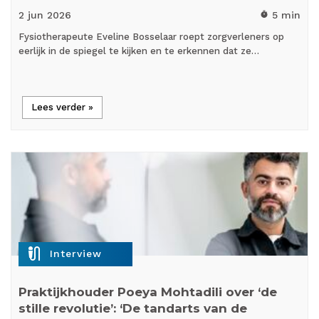
2 jun
2026
5 min
timer
Fysiotherapeute Eveline Bosselaar roept zorgverleners op
eerlijk in de spiegel te kijken en te erkennen dat ze…
Lees verder »
mic_external_on
Interview
Praktijkhouder Poeya Mohtadili over ‘de
stille revolutie’: ‘De tandarts van de