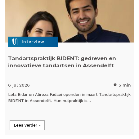
mic_external_on
Interview
Tandartspraktijk BIDENT: gedreven en
innovatieve tandartsen in Assendelft
6 jul
2026
5 min
timer
Lela Bidar en Alireza Fadaei openden in maart Tandartspraktijk
BIDENT in Assendelft. Hun nulpraktijk is…
Lees verder »