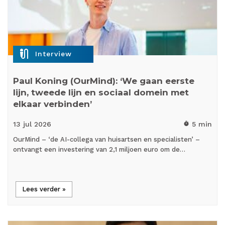
mic_external_on
Interview
Paul Koning (OurMind): ‘We gaan eerste
lijn, tweede lijn en sociaal domein met
elkaar verbinden’
13 jul
2026
5 min
timer
OurMind – ‘de AI-collega van huisartsen en specialisten’ –
ontvangt een investering van 2,1 miljoen euro om de…
Lees verder »