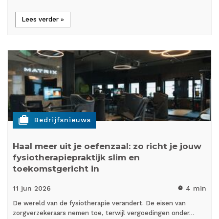
Lees verder »
cases
Bedrijfsnieuws
Haal meer uit je oefenzaal: zo richt je jouw
fysiotherapiepraktijk slim en
toekomstgericht in
11 jun
2026
4 min
timer
De wereld van de fysiotherapie verandert. De eisen van
zorgverzekeraars nemen toe, terwijl vergoedingen onder…