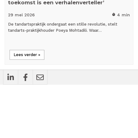
toekomst is een verhalenverteller’
29 mei
2026
4 min
timer
De tandartspraktijk ondergaat een stille revolutie, stelt
tandarts-praktijkhouder Poeya Mohtadili. Waar…
Lees verder »
mic_external_on
Interview
Mauro Medisch Specialisten: ‘Geen second