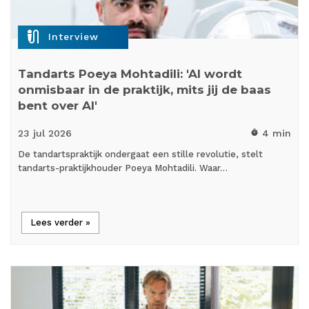
mic_external_on
Interview
Tandarts Poeya Mohtadili: 'AI wordt
onmisbaar in de praktijk, mits jij de baas
bent over AI'
23 jul
2026
4 min
timer
De tandartspraktijk ondergaat een stille revolutie, stelt
tandarts-praktijkhouder Poeya Mohtadili. Waar…
Lees verder »