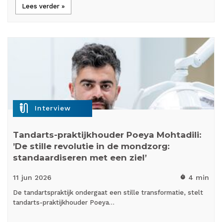
Lees verder »
mic_external_on
Interview
Tandarts-praktijkhouder Poeya Mohtadili:
’De stille revolutie in de mondzorg:
standaardiseren met een ziel’
11 jun
2026
4 min
timer
De tandartspraktijk ondergaat een stille transformatie, stelt
tandarts-praktijkhouder Poeya…