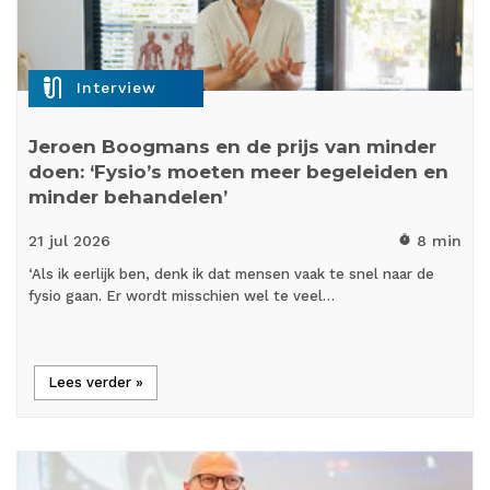
mic_external_on
Interview
Jeroen Boogmans en de prijs van minder
doen: ‘Fysio’s moeten meer begeleiden en
minder behandelen’
21 jul
2026
8 min
timer
‘Als ik eerlijk ben, denk ik dat mensen vaak te snel naar de
fysio gaan. Er wordt misschien wel te veel…
Lees verder »