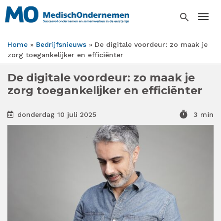
Overslaan
en
search
Togg
naar
de
Home
Bedrijfsnieuws
De digitale voordeur: zo maak je
inhoud
Kruimelpad
zorg toegankelijker en efficiënter
gaan
De digitale voordeur: zo maak je
zorg toegankelijker en efficiënter
timer
donderdag 10 juli 2025
3 min