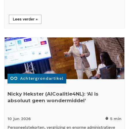
Lees verder »
all_inclusive
Achtergrondartikel
Nicky Hekster (AICoalitie4NL): ‘AI is
absoluut geen wondermiddel’
10 jun
2026
5 min
timer
Personeelstekorten, vergrijzing en enorme administratieve