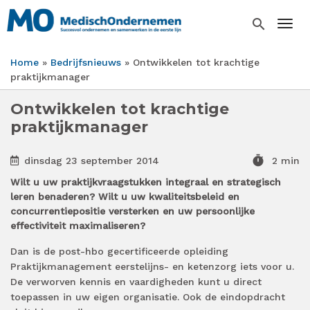
Overslaan
en
search
Togg
naar
de
Home
Bedrijfsnieuws
Ontwikkelen tot krachtige
inhoud
Kruimelpad
praktijkmanager
gaan
Ontwikkelen tot krachtige
praktijkmanager
timer
dinsdag 23 september 2014
2 min
Wilt u uw praktijkvraagstukken integraal en strategisch
leren benaderen? Wilt u uw kwaliteitsbeleid en
concurrentiepositie versterken en uw persoonlijke
effectiviteit maximaliseren?
Dan is de post-hbo gecertificeerde opleiding
Praktijkmanagement eerstelijns- en ketenzorg iets voor u.
De verworven kennis en vaardigheden kunt u direct
toepassen in uw eigen organisatie. Ook de eindopdracht