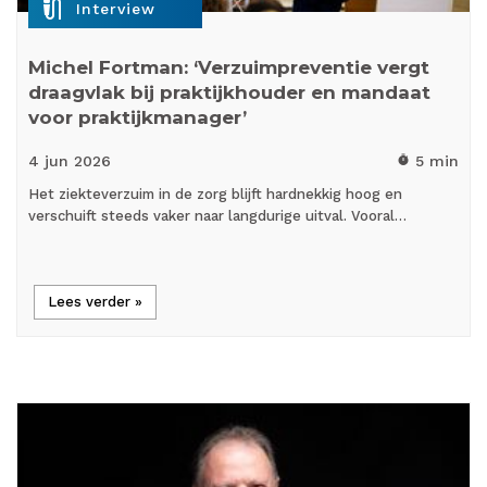
mic_external_on
Interview
Michel Fortman: ‘Verzuimpreventie vergt
draagvlak bij praktijkhouder en mandaat
voor praktijkmanager’
4 jun
2026
5 min
timer
Het ziekteverzuim in de zorg blijft hardnekkig hoog en
verschuift steeds vaker naar langdurige uitval. Vooral…
Lees verder »