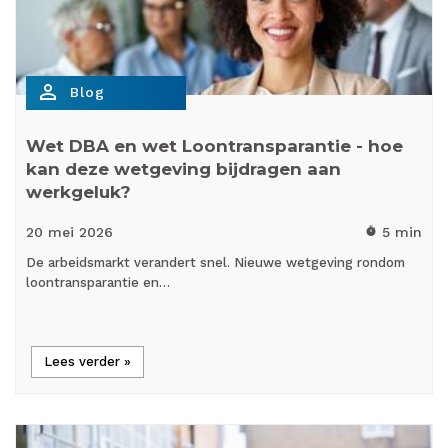
person_outline
Blog
Wet DBA en wet Loontransparantie - hoe
kan deze wetgeving bijdragen aan
werkgeluk?
20 mei
2026
5 min
timer
De arbeidsmarkt verandert snel. Nieuwe wetgeving rondom
loontransparantie en…
Lees verder »