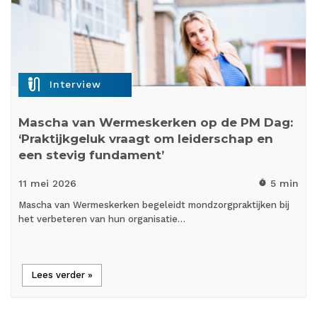
mic_external_on
Interview
Mascha van Wermeskerken op de PM Dag:
‘Praktijkgeluk vraagt om leiderschap en
een stevig fundament’
11 mei
2026
5 min
timer
Mascha van Wermeskerken begeleidt mondzorgpraktijken bij
het verbeteren van hun organisatie…
Lees verder »