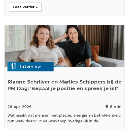
Lees verder »
mic_external_on
Interview
Rianne Schrijver en Marlies Schippers bij de
PM Dag: 'Bepaal je positie en spreek je uit'
28 apr
2026
5 min
timer
Wat maakt dat mensen met plezier, energie en betrokkenheid
hun werk doen? In de workshop ‘Werkgeluk in de…