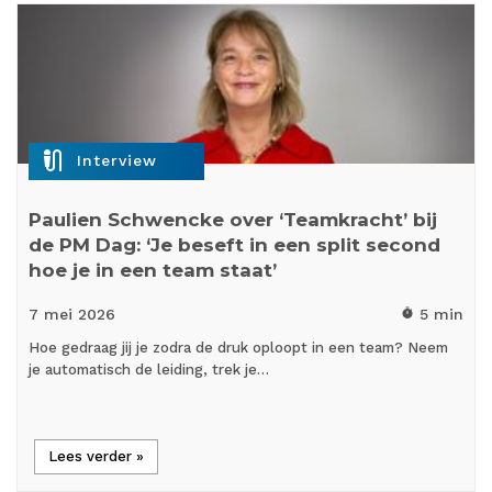
mic_external_on
Interview
Paulien Schwencke over ‘Teamkracht’ bij
de PM Dag: ‘Je beseft in een split second
hoe je in een team staat’
7 mei
2026
5 min
timer
Hoe gedraag jij je zodra de druk oploopt in een team? Neem
je automatisch de leiding, trek je…
Lees verder »