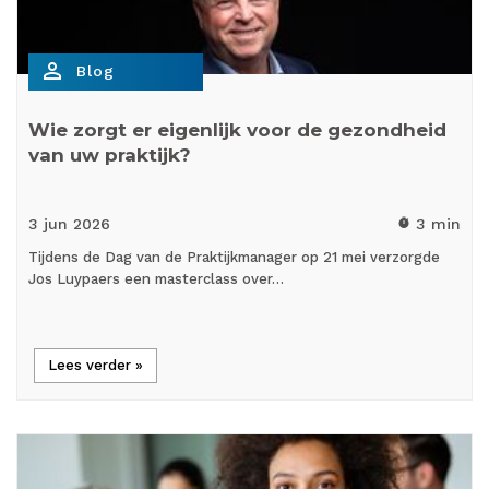
person_outline
Blog
Wie zorgt er eigenlijk voor de gezondheid
van uw praktijk?
3 jun
2026
3 min
timer
Tijdens de Dag van de Praktijkmanager op 21 mei verzorgde
Jos Luypaers een masterclass over…
Lees verder »