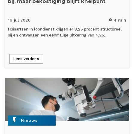
bij, maar bekostiging blijft knelpunt
16 jul
2026
4 min
timer
Huisartsen in loondienst krijgen er 8,25 procent structureel
bij en ontvangen een eenmalige uitkering van 4,25…
Lees verder »
flash_on
Nieuws