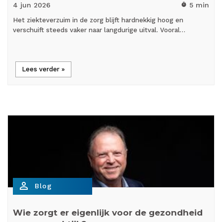
4 jun
2026
5 min
timer
Het ziekteverzuim in de zorg blijft hardnekkig hoog en
verschuift steeds vaker naar langdurige uitval. Vooral…
Lees verder »
person_outline
Blog
Wie zorgt er eigenlijk voor de gezondheid