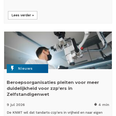
Lees verder »
flash_on
Nieuws
Beroepsorganisaties pleiten voor meer
duidelijkheid voor zzp'ers in
Zelfstandigenwet
9 jul
2026
4 min
timer
De KNMT wil dat tandarts-zzp'ers in vrijheid en naar eigen