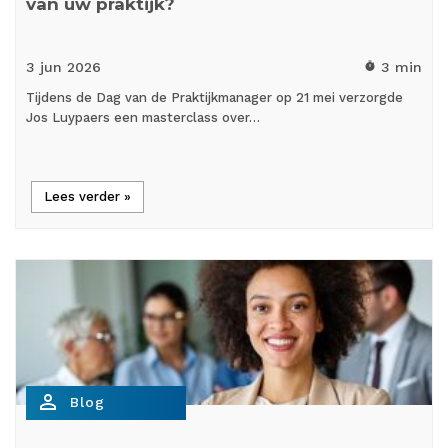
van uw praktijk?
3 jun
2026
3 min
timer
Tijdens de Dag van de Praktijkmanager op 21 mei verzorgde
Jos Luypaers een masterclass over…
Lees verder »
person_outline
Blog