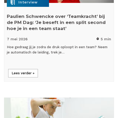
mic_external_on
Interview
Paulien Schwencke over ‘Teamkracht’ bij
de PM Dag: ‘Je beseft in een split second
hoe je in een team staat’
7 mei
2026
5 min
timer
Hoe gedraag jij je zodra de druk oploopt in een team? Neem
je automatisch de leiding, trek je…
Lees verder »