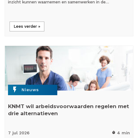
inzicht kunnen waarnemen en samenwerken in de…
Lees verder »
flash_on
Nieuws
KNMT wil arbeidsvoorwaarden regelen met
drie alternatieven
7 jul
2026
4 min
timer