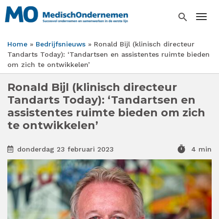
Overslaan
en
search
Togg
naar
de
Home
Bedrijfsnieuws
Ronald Bijl (klinisch directeur
inhoud
Kruimelpad
Tandarts Today): ‘Tandartsen en assistentes ruimte bieden
gaan
om zich te ontwikkelen’
Ronald Bijl (klinisch directeur
Tandarts Today): ‘Tandartsen en
assistentes ruimte bieden om zich
te ontwikkelen’
timer
donderdag 23 februari 2023
4 min