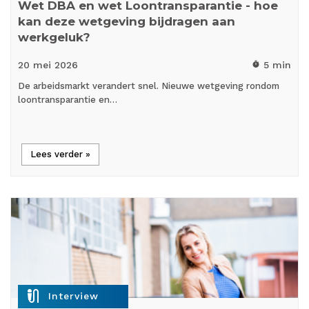
Wet DBA en wet Loontransparantie - hoe
kan deze wetgeving bijdragen aan
werkgeluk?
20 mei
2026
5 min
timer
De arbeidsmarkt verandert snel. Nieuwe wetgeving rondom
loontransparantie en…
Lees verder »
mic_external_on
Interview