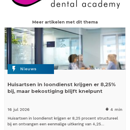
Meer artikelen met dit thema
flash_on
Nieuws
Huisartsen in loondienst krijgen er 8,25%
bij, maar bekostiging blijft knelpunt
16 jul
2026
4 min
timer
Huisartsen in loondienst krijgen er 8,25 procent structureel
bij en ontvangen een eenmalige uitkering van 4,25…