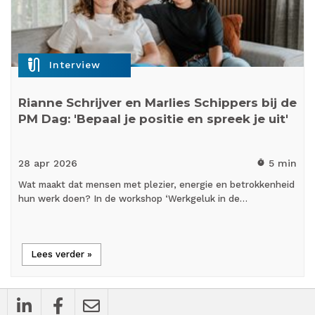
mic_external_on
Interview
Rianne Schrijver en Marlies Schippers bij de
PM Dag: 'Bepaal je positie en spreek je uit'
28 apr
2026
5 min
timer
Wat maakt dat mensen met plezier, energie en betrokkenheid
hun werk doen? In de workshop ‘Werkgeluk in de…
Lees verder »