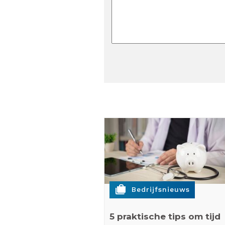
cases
Bedrijfsnieuws
5 praktische tips om tijd