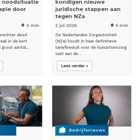
 noodsituatie
kondigen nieuwe
rapie door
juridische stappen aan
tegen NZa
3 min
2 jul
2026
5 min
timer
timer
nrechter deed
De Nederlandse Zorgautoriteit
aak in de kort
(NZa) houdt in haar definitieve
n groot aantal…
tariefbesluit voor de huisartsenzorg
vast aan de…
Lees verder »
cases
Bedrijfsnieuws