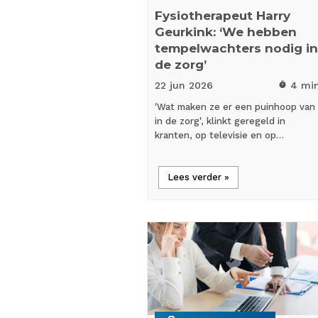
Fysiotherapeut Harry
Geurkink: ‘We hebben
tempelwachters nodig in
de zorg’
22 jun
2026
4 mi
timer
'Wat maken ze er een puinhoop van
in de zorg', klinkt geregeld in
kranten, op televisie en op…
Lees verder »