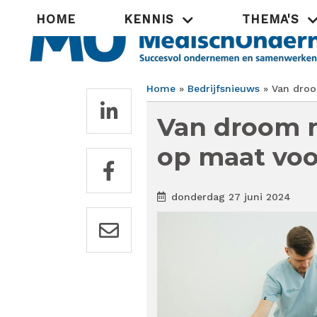
Overslaan
Hoofdnavigatie
HOME
KENNIS
THEMA'S
en
naar
de
inhoud
gaan
Home
Bedrijfsnieuws
Van droom
Kruimelpad
Van droom n
op maat voo
donderdag 27 juni 2024