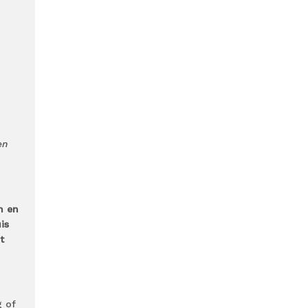
en
n en
is
t
g of