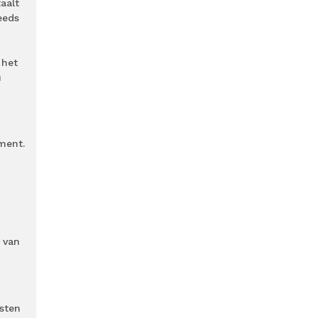
aalt
eeds
 het
u
ment.
 van
sten