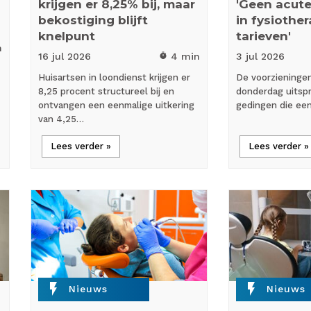
krijgen er 8,25% bij, maar
'Geen acute
bekostiging blijft
in fysiothe
knelpunt
tarieven'
n
16 jul
2026
4 min
3 jul
2026
timer
Huisartsen in loondienst krijgen er
De voorzieninge
8,25 procent structureel bij en
donderdag uitspr
ontvangen een eenmalige uitkering
gedingen die ee
van 4,25…
Lees verder »
Lees verder »
flash_on
flash_on
Nieuws
Nieuws