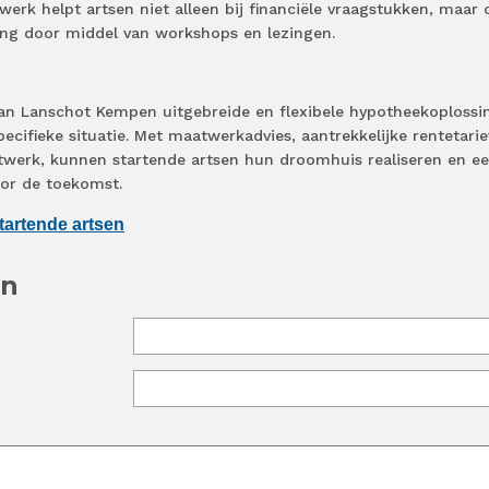
werk helpt artsen niet alleen bij financiële vraagstukken, maar 
ling door middel van workshops en lezingen.
 Van Lanschot Kempen uitgebreide en flexibele hypotheekoplossi
cifieke situatie. Met maatwerkadvies, aantrekkelijke rentetari
werk, kunnen startende artsen hun droomhuis realiseren en e
oor de toekomst.
tartende artsen
en