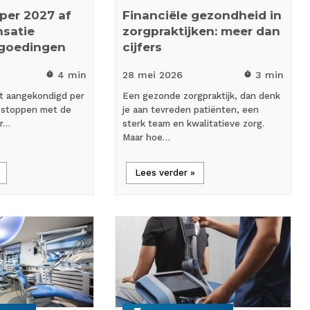
 per 2027 af
Financiële gezondheid in
satie
zorgpraktijken: meer dan
rgoedingen
cijfers
4 min
28 mei
2026
3 min
timer
timer
ft aangekondigd per
Een gezonde zorgpraktijk, dan denk
e stoppen met de
je aan tevreden patiënten, een
or…
sterk team en kwalitatieve zorg.
Maar hoe…
Lees verder »