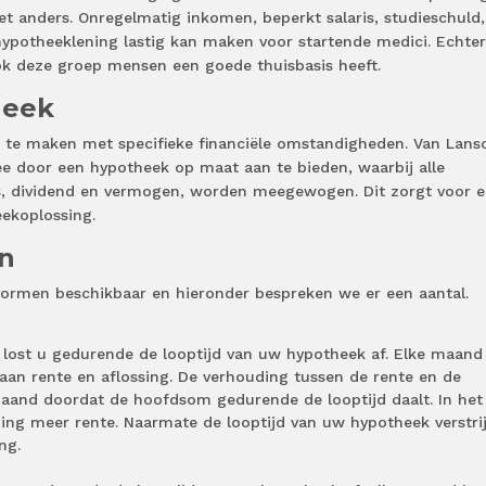
niet anders. Onregelmatig inkomen, beperkt salaris, studieschuld,
hypotheeklening lastig kan maken voor startende medici. Echter
ok deze groep mensen een goede thuisbasis heeft.
heek
k te maken met specifieke financiële omstandigheden. Van Lans
 door een hypotheek op maat aan te bieden, waarbij alle
s, dividend en vermogen, worden meegewogen. Dit zorgt voor 
eekoplossing.
n
kvormen beschikbaar en hieronder bespreken we er een aantal.
lost u gedurende de looptijd van uw hypotheek af. Elke maand
 aan rente en aflossing. De verhouding tussen de rente en de
maand doordat de hoofdsom gedurende de looptijd daalt. In het
ding meer rente. Naarmate de looptijd van uw hypotheek verstrij
ng.