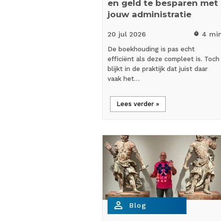
en geld te besparen met
jouw administratie
20 jul
2026
4 mi
timer
De boekhouding is pas echt
efficiënt als deze compleet is. Toch
blijkt in de praktijk dat juist daar
vaak het…
Lees verder »
person_outline
Blog