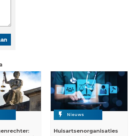
a
flash_on
Nieuws
enrechter:
Huisartsenorganisaties