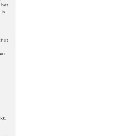
 het
 is
chot
een
kt,