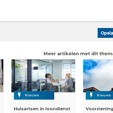
Meer artikelen met dit them
flash_on
flash_on
Nieuws
Nieuws
Huisartsen in loondienst
Voorziening