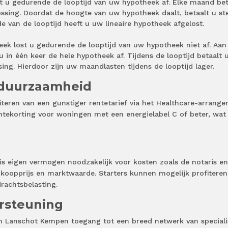
st u gedurende de looptijd van uw hypotheek af. Elke maand bet
ossing. Doordat de hoogte van uw hypotheek daalt, betaalt u st
e van de looptijd heeft u uw lineaire hypotheek afgelost.
heek lost u gedurende de looptijd van uw hypotheek niet af. Aan
 u in één keer de hele hypotheek af. Tijdens de looptijd betaalt 
sing. Hierdoor zijn uw maandlasten tijdens de looptijd lager.
 duurzaamheid
iteren van een gunstiger rentetarief via het Healthcare-arrange
ntekorting voor woningen met een energielabel C of beter, wat
is eigen vermogen noodzakelijk voor kosten zoals de notaris en
nkoopprijs en marktwaarde. Starters kunnen mogelijk profiteren
drachtsbelasting.
rsteuning
n Lanschot Kempen toegang tot een breed netwerk van speciali