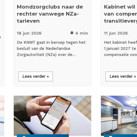
Mondzorgclubs naar de
Kabinet wil
rechter vanwege NZa-
van compen
tarieven
transitieve
18 jun
2026
4 min
11 jun
2026
timer
n
De KNMT gaat in beroep tegen het
Het kabinet hee
besluit van de Nederlandse
1 januari 2027 t
Zorgautoriteit (NZa) over de…
compensatie vo
Lees verder »
Lees verder »