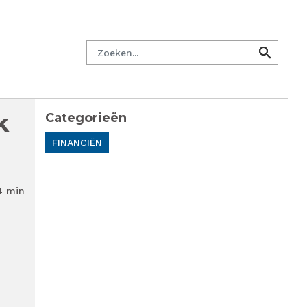
managersnetwerk
Nieuwsbrief
Lid worden
Contact
Zoeken
search
search
k
Categorieën
FINANCIËN
4 min