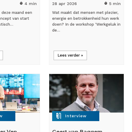
4 min
28 apr
2026
5 min
timer
timer
s deze maand een
Wat maakt dat mensen met plezier,
ncept van start
energie en betrokkenheid hun werk
stisch…
doen? In de workshop ‘Werkgeluk in
de…
Lees verder »
mic_external_on
ew
Interview
er Ven,
Geert van Baggem