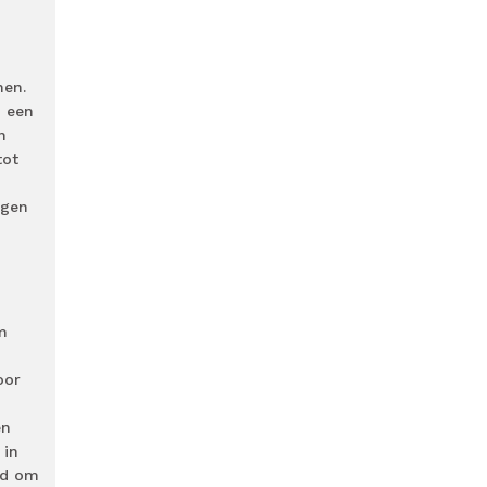
nen.
n een
n
tot
agen
m
oor
en
 in
nd om