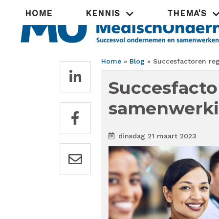
Overslaan
Hoofdnavigatie
HOME
KENNIS
THEMA'S
en
naar
de
inhoud
gaan
Home
Blog
Succesfactoren reg
Kruimelpad
Succesfacto
samenwerkin
dinsdag 21 maart 2023