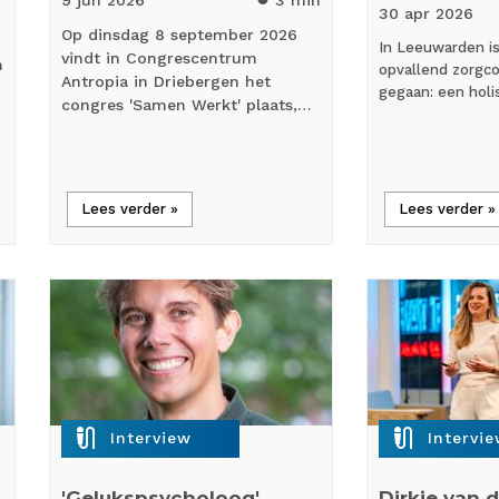
9 jun
2026
3 min
30 apr
2026
Op dinsdag 8 september 2026
In Leeuwarden i
vindt in Congrescentrum
n
opvallend zorgco
Antropia in Driebergen het
gegaan: een holi
congres 'Samen Werkt' plaats,…
Lees verder »
Lees verder »
mic_external_on
mic_external_on
Interview
Intervi
'Gelukspsycholoog'
Dirkje van d