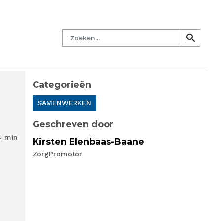
managersnetwerk
Nieuwsbrief
Lid worden
Contact
Zoeken
search
search
Categorieën
SAMENWERKEN
Geschreven door
4 min
Kirsten Elenbaas-Baane
ZorgPromotor