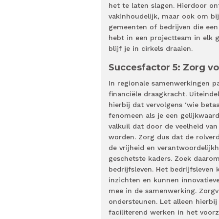
het te laten slagen. Hierdoor on
vakinhoudelijk, maar ook om bi
gemeenten of bedrijven die een
hebt in een projectteam in elk
blijf je in cirkels draaien.
Succesfactor 5: Zorg v
In regionale samenwerkingen part
financiële draagkracht. Uiteindel
hierbij dat vervolgens ‘wie betaa
fenomeen als je een gelijkwaar
valkuil dat door de veelheid va
worden. Zorg dus dat de rolverd
de vrijheid en verantwoordelijk
geschetste kaders. Zoek daarom
bedrijfsleven. Het bedrijfsleve
inzichten en kunnen innovatiev
mee in de samenwerking. Zorgve
ondersteunen. Let alleen hierbi
faciliterend werken in het voorz