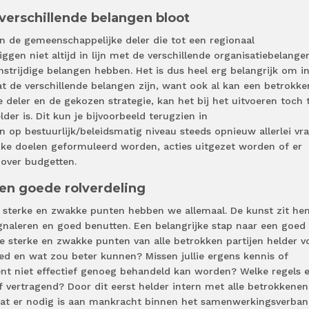
verschillende belangen bloot
n de gemeenschappelijke deler die tot een regionaal
gen niet altijd in lijn met de verschillende organisatiebelange
strijdige belangen hebben. Het is dus heel erg belangrijk om i
at de verschillende belangen zijn, want ook al kan een betrokke
e deler en de gekozen strategie, kan het bij het uitvoeren toch 
lder is. Dit kun je bijvoorbeeld terugzien in
op bestuurlijk/beleidsmatig niveau steeds opnieuw allerlei vr
ijke doelen geformuleerd worden, acties uitgezet worden of er
 over budgetten.
en goede rolverdeling
: sterke en zwakke punten hebben we allemaal. De kunst zit he
signaleren en goed benutten. Een belangrijke stap naar een goed
 sterke en zwakke punten van alle betrokken partijen helder v
ed en wat zou beter kunnen? Missen jullie ergens kennis of
t niet effectief genoeg behandeld kan worden? Welke regels 
vertragend? Door dit eerst helder intern met alle betrokkenen
 wat er nodig is aan mankracht binnen het samenwerkingsverba