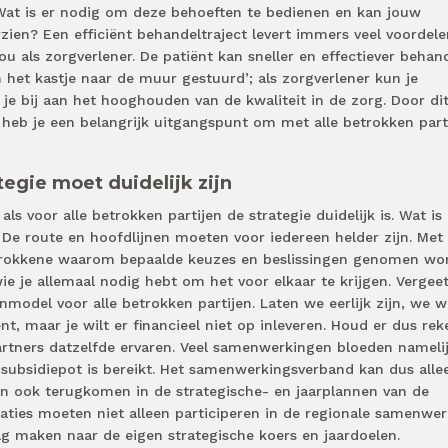
Wat is er nodig om deze behoeften te bedienen en kan jouw
rzien? Een efficiënt behandeltraject levert immers veel voordel
ou als zorgverlener. De patiënt kan sneller en effectiever behan
het kastje naar de muur gestuurd’; als zorgverlener kun je
 je bij aan het hooghouden van de kwaliteit in de zorg. Door di
heb je een belangrijk uitgangspunt om met alle betrokken part
tegie moet duidelijk zijn
s voor alle betrokken partijen de strategie duidelijk is. Wat is
De route en hoofdlijnen moeten voor iedereen helder zijn. Met
etrokkene waarom bepaalde keuzes en beslissingen genomen wo
wie je allemaal nodig hebt om het voor elkaar te krijgen. Vergee
enmodel voor alle betrokken partijen. Laten we eerlijk zijn, we w
nt, maar je wilt er financieel niet op inleveren. Houd er dus re
tners datzelfde ervaren. Veel samenwerkingen bloeden nameli
subsidiepot is bereikt. Het samenwerkingsverband kan dus alle
en ook terugkomen in de strategische- en jaarplannen van de
isaties moeten niet alleen participeren in de regionale samenwer
g maken naar de eigen strategische koers en jaardoelen.