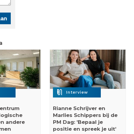
a
mic_external_on
Interview
centrum
Rianne Schrijver en
logische
Marlies Schippers bij de
n andere
PM Dag: 'Bepaal je
rmen
positie en spreek je uit'