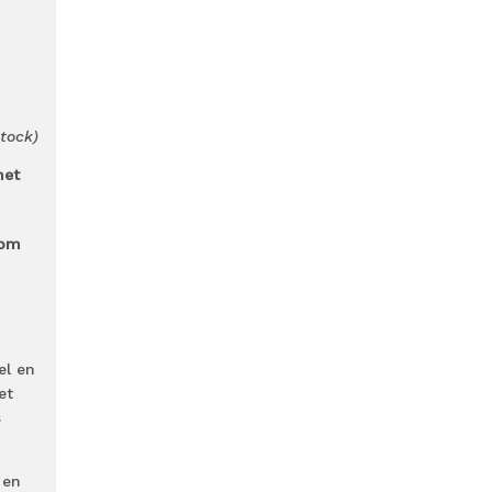
tock)
het
 om
el en
et
s
 en