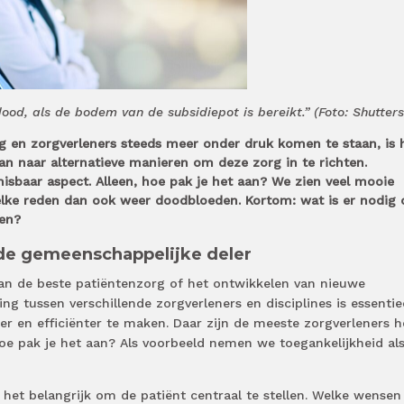
od, als de bodem van de subsidiepot is bereikt.” (Foto: Shutters
g en zorgverleners steeds meer onder druk komen te staan, is 
n naar alternatieve manieren om deze zorg in te richten.
sbaar aspect. Alleen, hoe pak je het aan? We zien veel mooie
welke reden dan ook weer doodbloeden. Kortom: wat is er nodig
gen?
 de gemeenschappelijke deler
an de beste patiëntenzorg of het ontwikkelen van nieuwe
tussen verschillende zorgverleners en disciplines is essentie
er en efficiënter te maken. Daar zijn de meeste zorgverleners h
oe pak je het aan? Als voorbeeld nemen we toegankelijkheid al
s het belangrijk om de patiënt centraal te stellen. Welke wensen