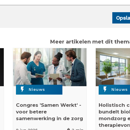
Meer artikelen met dit them
flash_on
flash_on
Nieuws
Nieuws
Congres 'Samen Werkt' -
Holistisch 
voor betere
bundelt bio
samenwerking in de zorg
mondzorg e
therapievo
timer