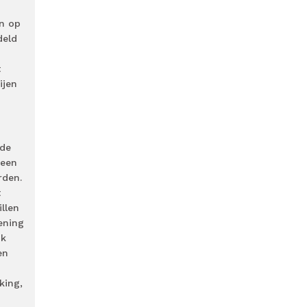
en op
deld
t
ijen
 de
 een
rden.
t
illen
kening
jk
en
king,