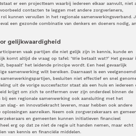
tstaat er een projectteam waarbij iedereen elkaar aanvult, niet 
jvoorbeeld contacten te leggen met andere zorgverleners,
 rol kunnen vervullen in het regionale samenwerkingsverband. 
 geval een gezonde combinatie van denkers en doeners nodig, a
oor gelijkwaardigheid
iciperen vaak partijen die niet gelijk zijn in kennis, kunde en
ijk komt altijd de vraag op tafel: ‘Wie betaalt wat?’ Het gevaar 
lt, bepaalt’ het leidende principe wordt. Een heel gevaarlijk
dige samenwerking wilt bereiken. Daarnaast is een veelgenoemd
n samenwerkingspartijen, besluiten niet effectief en snel genom
eling uit de vorige succesfactor staat als een huis en iedereen 
heid krijgt om zich te ontfermen over zijn onderdeel binnen de
 bij een regionale samenwerking ook aansluiting met het
n kan slag- en innovatiekracht leveren, maar hebben ook andere
e oplossingen aanreiken. Neem ook zorgverzekeraars en gemee
rzekeraars en gemeenten kunnen initiatieven financieel
j heel erg op dat ze niet de regie uit handen nemen, maar echt
ien van kennis en financiële middelen.