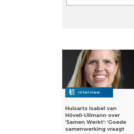
mic_external_on
Interview
Huisarts Isabel van
Hövell-Ullmann over
'Samen Werkt': ‘Goede
samenwerking vraagt