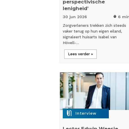
perspectivische
lenigheid’
30 jun
2026
6 mi
timer
Zorgverleners trekken zich steeds
vaker terug op hun eigen eiland,
signaleert huisarts Isabel van
Hövell-…
Lees verder »
mic_external_on
Interview
Lector Edwin Weesie