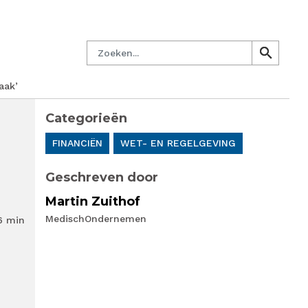
managersnetwerk
Nieuwsbrief
Lid worden
Contact
Zoeken
search
search
aak’
Categorieën
FINANCIËN
WET- EN REGELGEVING
Geschreven door
Martin Zuithof
MedischOndernemen
6 min