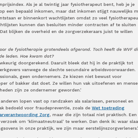
ijsindex. Als je al twintig jaar fysiotherapeut bent, heb je je
op een bepaald inkomen, maar dat inkomen stijgt nauwelijks m
ontstaan er binnenkort wachtlijsten omdat zo veel fysiotherape
tlijsten kunnen dan besluiten minder contracten af te sluiten
Dat blijken de overheid en de zorgverzekeraars juist te willen
or de fysiotherapie grotendeels afgerond. Toch heeft de WVF d
n de leden. Hoe kwam dat?
keurig doorgerekend. Daaruit bleek dat hij in de praktijk tot
werkgevers vanwege de slechte secundaire arbeidsvoorwaarden.
essionals, geen ondernemers. Ze kiezen niet bewust voor
er of bakker dat doet. Ze willen hun vak uitoefenen en mens
heden zijn ze ondernemer geworden.’
 anderen lopen vast op randzaken als salarissen, personeel en
aak bedoeld voor fraudepreventie, zoals de
Wet toetreding
arverantwoording Zorg
, maar die zijn totaal niet praktisch. Een
verzoek om ‘klimaatneutraal’ te werken. Dan denk ik: waar slaa
ovens in onze praktijk, we zijn maar eerstelijnszorgverleners.