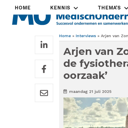
Overslaan
Hoofdnavigatie
HOME
KENNIS
THEMA'S
en
naar
de
inhoud
gaan
Home
Interviews
Arjen van Zon 
Kruimelpad
Arjen van Zo
de fysiother
oorzaak’
maandag 21 juli 2025