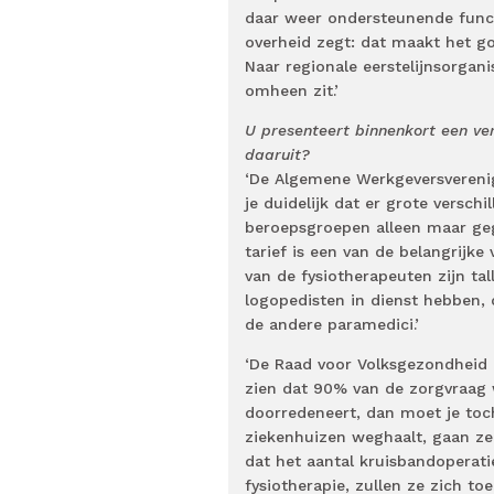
daar weer ondersteunende functie
overheid zegt: dat maakt het go
Naar regionale eerstelijnsorgani
omheen zit.’
U presenteert binnenkort een ve
daaruit?
‘De Algemene Werkgeversverenig
je duidelijk dat er grote versch
beroepsgroepen alleen maar geg
tarief is een van de belangrijk
van de fysiotherapeuten zijn ta
logopedisten in dienst hebben, 
de andere paramedici.’
‘De Raad voor Volksgezondheid 
zien dat 90% van de zorgvraag w
doorredeneert, dan moet je toch
ziekenhuizen weghaalt, gaan ze
dat het aantal kruisbandoperati
fysiotherapie, zullen ze zich to