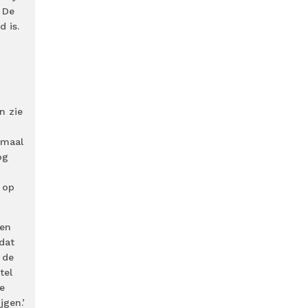
. De
 is.
n zie
rmaal
og
 op
ten
dat
 de
tel
e
jgen.’