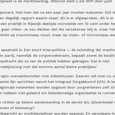
ingswet is de marktwerking. Waarom bent u als WVF daar juist
evoerd, had men dat na een paar jaar moeten evalueren. Dat i
 degelijk rapport waarin staat: dit is er afgesproken, dit is er
een praktijk in Rijswijk destijds voorstelde om 10 cent onder he
 gaan zitten. Je zou denken dat die verzekeraar blij is, maar he
klinkt op macroniveau mooi, maar op meso- of microniveau we
jk speelveld is. Een soort trias politica — de scheiding der mach
én partij, namelijk de zorgverzekeraars, bepaalt zowel de kwalit
 opdracht die ze van de politiek hebben gekregen. Dat is niet
rstelijnszorg met dat enorme aantal kleine praktijken.’
er regio-overeenkomsten met ziekenhuizen. Daarom wil men nu 
erste lijn oprichten vanuit het Integraal Zorgakkoord (IZA). Ik b
e regionale netwerken worden opgezet door zorgverleners zelf. Di
n hebben niet geleerd om beleidsmatige organisaties te runnen.
 richten op betere samenwerking in de eerste lijn, bijvoorbeeld 
jecten of ketenzorg?
jkgericht en multidisciplinair worden opgezet. En vervolgens h