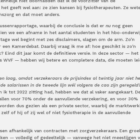
kennelijk niet doorhadden dat ik de voorzitter van de
het geeft wel aan: ze zien kansen bij fysiotherapeuten. Ze wet
ijnszorg en dat moet anders.
ssenrapportage, waarbij de conclusie is dat er
nu
nog geen
d zien we een afname in het aantal studenten in het hbo-onderwij
rtage wel begint met zes disclaimers, slagen om de arm. Zo’n
 een Kamerdebat. Daarbij vraag ik me af: hoe geschikt is zo'n
? Eind dit jaar komt de definitieve versie. In deze sector — het
ls WVF — hebben wij betere en completere data, die moeten le
jven laag, omdat verzekeraars de prijsindex al twintig jaar niet 
e salarissen in de tweede lijn wél volgens de cao zijn geregeld
 ik tot 2022 zitting had, hebben we dat al vaker aangekaart. D
 vallen voor 70% onder de aanvullende verzekering, en voor 30%
worden dus gezien als een private sector, waarbij de marktwerk
zelf of hij of zij wel of niet fysiotherapie in de aanvullende
ussen afhankelijk van contracten met zorgverzekeraars. Een groe
rken — volledig of gedeeltelijk — vanwege het niet meestijgen 