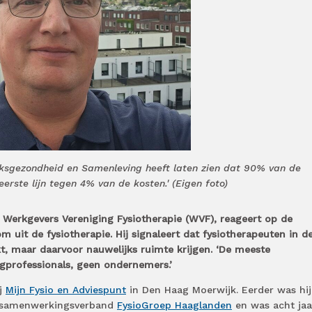
lksgezondheid en Samenleving heeft laten zien dat 90% van de
erste lijn tegen 4% van de kosten.' (Eigen foto)
e Werkgevers Vereniging Fysiotherapie (WVF), reageert op de
m uit de fysiotherapie. Hij signaleert dat fysiotherapeuten in de
 maar daarvoor nauwelijks ruimte krijgen. ‘De meeste
rgprofessionals, geen ondernemers.’
ij
Mijn Fysio en Adviespunt
in Den Haag Moerwijk. Eerder was hij
et samenwerkingsverband
FysioGroep Haaglanden
en was acht jaa