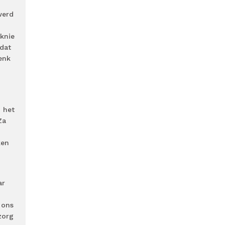
werd
knie
 dat
enk
n het
Za
ken
ar
 ons
zorg