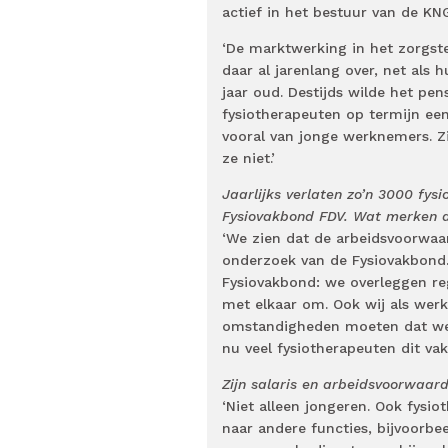
actief in het bestuur van de KN
‘De marktwerking in het zorgstel
daar al jarenlang over, net als h
jaar oud. Destijds wilde het pe
fysiotherapeuten op termijn ee
vooral van jonge werknemers. Z
ze niet.’
Jaarlijks verlaten zo’n 3000 fys
Fysiovakbond FDV. Wat merken d
‘We zien dat de arbeidsvoorwaar
onderzoek van de Fysiovakbond
Fysiovakbond: we overleggen reg
met elkaar om. Ook wij als werk
omstandigheden moeten dat wel
nu veel fysiotherapeuten dit vak 
Zijn salaris en arbeidsvoorwaard
‘Niet alleen jongeren. Ook fysio
naar andere functies, bijvoorbe