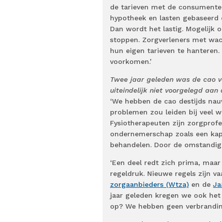
de tarieven met de consumentenpr
hypotheek en lasten gebaseerd 
Dan wordt het lastig. Mogelijk 
stoppen. Zorgverleners met wach
hun eigen tarieven te hanteren. 
voorkomen.’
Twee jaar geleden was de cao vo
uiteindelijk niet voorgelegd aa
‘We hebben de cao destijds nauw
problemen zou leiden bij veel 
Fysiotherapeuten zijn zorgprof
ondernemerschap zoals een kapp
behandelen. Door de omstandig
‘Een deel redt zich prima, maar
regeldruk. Nieuwe regels zijn v
zorgaanbieders (Wtza)
en de
Ja
jaar geleden kregen we ook het 
op? We hebben geen verbrandings