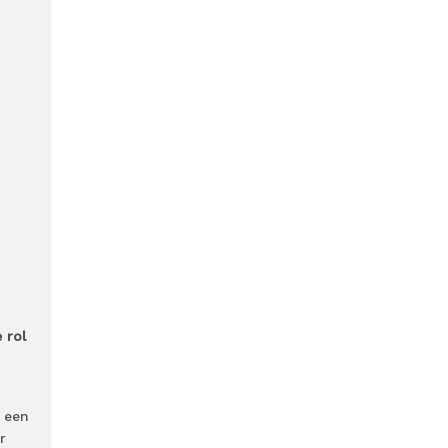
 rol
 een
r