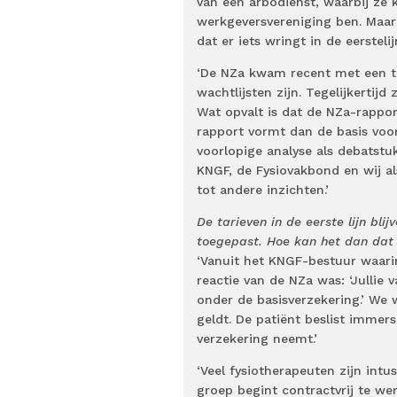
van een arbodienst, waarbij ze 
werkgeversvereniging ben. Maar 
dat er iets wringt in de eerstel
‘De NZa kwam recent met een tu
wachtlijsten zijn. Tegelijkertij
Wat opvalt is dat de NZa-rappo
rapport vormt dan de basis voor
voorlopige analyse als debatstuk
KNGF, de Fysiovakbond en wij a
tot andere inzichten.’
De tarieven in de eerste lijn bli
toegepast. Hoe kan het dan dat d
‘Vanuit het KNGF-bestuur waarin
reactie van de NZa was: ‘Jullie
onder de basisverzekering.’ We 
geldt. De patiënt beslist immers 
verzekering neemt.’
‘Veel fysiotherapeuten zijn int
groep begint contractvrij te we