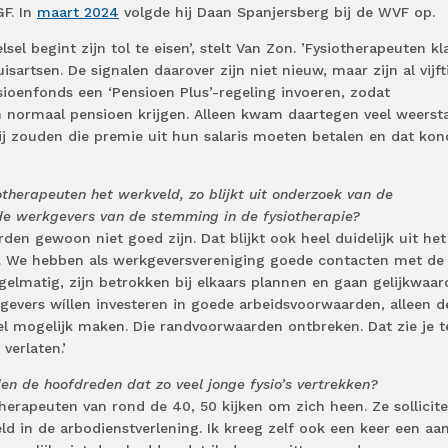
GF. In
maart 2024
volgde hij Daan Spanjersberg bij de WVF op.
sel begint zijn tol te eisen’, stelt Van Zon. ’Fysiotherapeuten k
uisartsen. De signalen daarover zijn niet nieuw, maar zijn al vijft
nsioenfonds een ‘Pensioen Plus’-regeling invoeren, zodat
n normaal pensioen krijgen. Alleen kwam daartegen veel weerst
ij zouden die premie uit hun salaris moeten betalen en dat ko
iotherapeuten het werkveld, zo blijkt uit onderzoek van de
e werkgevers van de stemming in de fysiotherapie?
den gewoon niet goed zijn. Dat blijkt ook heel duidelijk uit het
. We hebben als werkgeversvereniging goede contacten met de
elmatig, zijn betrokken bij elkaars plannen en gaan gelijkwaar
gevers wíllen investeren in goede arbeidsvoorwaarden, alleen d
 mogelijk maken. Die randvoorwaarden ontbreken. Dat zie je t
verlaten.’
en de hoofdreden dat zo veel jonge fysio’s vertrekken?
therapeuten van rond de 40, 50 kijken om zich heen. Ze sollicit
eld in de arbodienstverlening. Ik kreeg zelf ook een keer een a