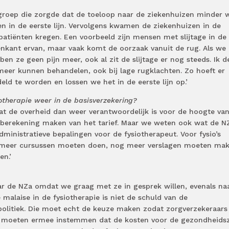
groep die zorgde dat de toeloop naar de ziekenhuizen minder 
en in de eerste lijn. Vervolgens kwamen de ziekenhuizen in de
atiënten kregen. Een voorbeeld zijn mensen met slijtage in de 
enkant ervan, maar vaak komt de oorzaak vanuit de rug. Als we
en ze geen pijn meer, ook al zit de slijtage er nog steeds. Ik d
meer kunnen behandelen, ook bij lage rugklachten. Zo hoeft er
ld te worden en lossen we het in de eerste lijn op.’
siotherapie weer in de basisverzekering?
 dat de overheid dan weer verantwoordelijk is voor de hoogte va
rberekening maken van het tarief. Maar we weten ook wat de N
ministratieve bepalingen voor de fysiotherapeut. Voor fysio’s
 meer cursussen moeten doen, nog meer verslagen moeten ma
en.’
ar de NZa omdat we graag met ze in gesprek willen, evenals na
malaise in de fysiotherapie is niet de schuld van de
politiek. Die moet echt de keuze maken zodat zorgverzekeraars
 moeten ermee instemmen dat de kosten voor de gezondheids