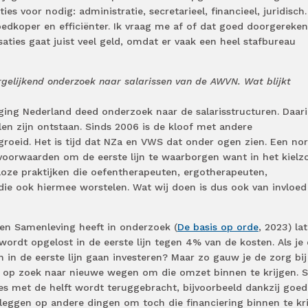
s voor nodig: administratie, secretarieel, financieel, juridisch
edkoper en efficiënter. Ik vraag me af of dat goed doorgerekend
saties gaat juist veel geld, omdat er vaak een heel stafbureau
rgelijkend onderzoek naar salarissen van de AWVN. Wat blijkt
ing Nederland deed onderzoek naar de salarisstructuren. Daari
illen zijn ontstaan. Sinds 2006 is de kloof met andere
roeid. Het is tijd dat NZa en VWS dat onder ogen zien. Een no
e voorwaarden om de eerste lijn te waarborgen want in het kielz
lloze praktijken die oefentherapeuten, ergotherapeuten,
die ook hiermee worstelen. Wat wij doen is dus ook van invloed
en Samenleving heeft in onderzoek (
De basis op orde
, 2023) la
ordt opgelost in de eerste lijn tegen 4% van de kosten. Als je 
 in de eerste lijn gaan investeren? Maar zo gauw je de zorg bij
 op zoek naar nieuwe wegen om die omzet binnen te krijgen. S
es met de helft wordt teruggebracht, bijvoorbeeld dankzij goed
eleggen op andere dingen om toch die financiering binnen te kri