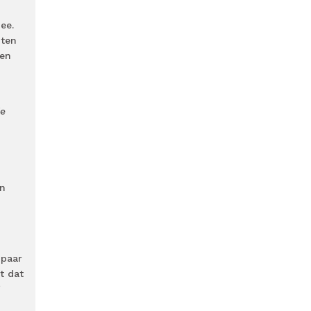
ee.
uten
 en
ie
en
 paar
t dat
’