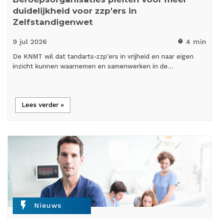
duidelijkheid voor zzp'ers in
Zelfstandigenwet
9 jul
2026
4 min
timer
De KNMT wil dat tandarts-zzp'ers in vrijheid en naar eigen
inzicht kunnen waarnemen en samenwerken in de…
Lees verder »
flash_on
Nieuws