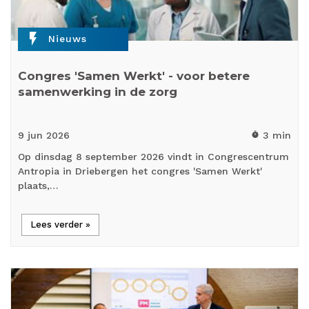
flash_on
Nieuws
Congres 'Samen Werkt' - voor betere
samenwerking in de zorg
9 jun
2026
3 min
timer
Op dinsdag 8 september 2026 vindt in Congrescentrum
Antropia in Driebergen het congres 'Samen Werkt'
plaats,…
Lees verder »