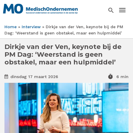
Overslaan
en
search
Togg
naar
de
Home
Interview
Dirkje van der Ven, keynote bij de PM
inhoud
Kruimelpad
Dag: ‘Weerstand is geen obstakel, maar een hulpmiddel’
gaan
Dirkje van der Ven, keynote bij de
PM Dag: ‘Weerstand is geen
obstakel, maar een hulpmiddel’
timer
dinsdag 17 maart 2026
6 min