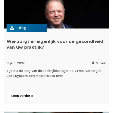
person_outline
Blog
Wie zorgt er eigenlijk voor de gezondheid
van uw praktijk?
3 jun
2026
3 min
timer
Tijdens de Dag van de Praktijkmanager op 21 mei verzorgde
Jos Luypaers een masterclass over…
Lees verder »