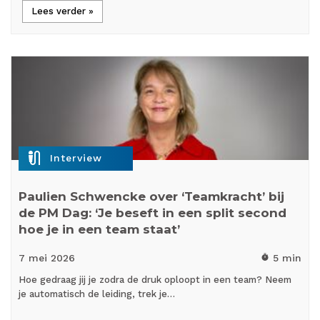
Lees verder »
mic_external_on
Interview
Paulien Schwencke over ‘Teamkracht’ bij
de PM Dag: ‘Je beseft in een split second
hoe je in een team staat’
7 mei
2026
5 min
timer
Hoe gedraag jij je zodra de druk oploopt in een team? Neem
je automatisch de leiding, trek je…