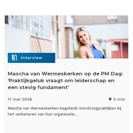
mic_external_on
Interview
Mascha van Wermeskerken op de PM Dag:
‘Praktijkgeluk vraagt om leiderschap en
een stevig fundament’
11 mei
2026
5 min
timer
Mascha van Wermeskerken begeleidt mondzorgpraktijken bij
het verbeteren van hun organisatie…