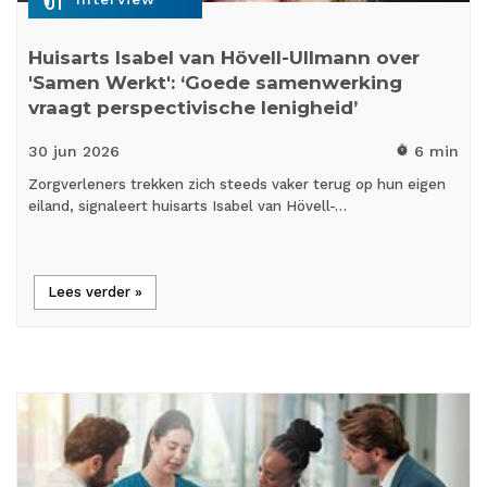
Huisarts Isabel van Hövell-Ullmann over
'Samen Werkt': ‘Goede samenwerking
vraagt perspectivische lenigheid’
30 jun
2026
6 min
timer
Zorgverleners trekken zich steeds vaker terug op hun eigen
eiland, signaleert huisarts Isabel van Hövell-…
Lees verder »