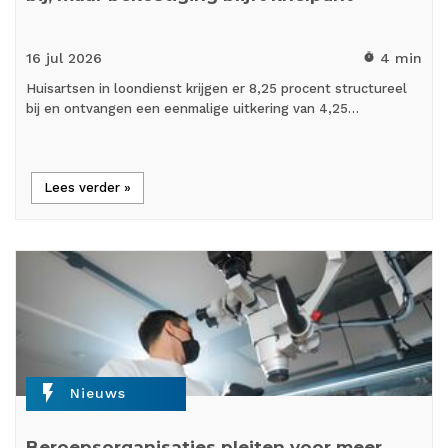
16 jul
2026
4 min
timer
Huisartsen in loondienst krijgen er 8,25 procent structureel
bij en ontvangen een eenmalige uitkering van 4,25…
Lees verder »
flash_on
Nieuws
Beroepsorganisaties pleiten voor meer