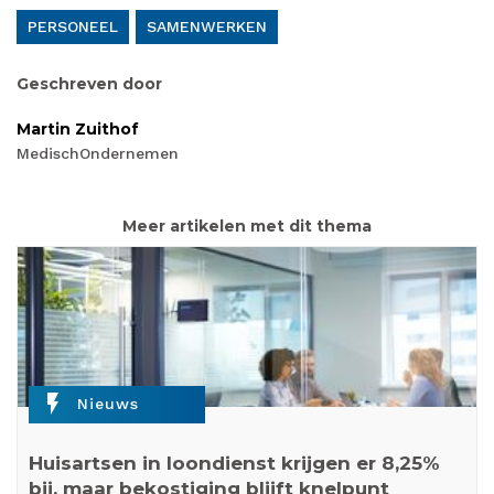
PERSONEEL
SAMENWERKEN
Geschreven door
Martin Zuithof
MedischOndernemen
Meer artikelen met dit thema
flash_on
Nieuws
Huisartsen in loondienst krijgen er 8,25%
bij, maar bekostiging blijft knelpunt