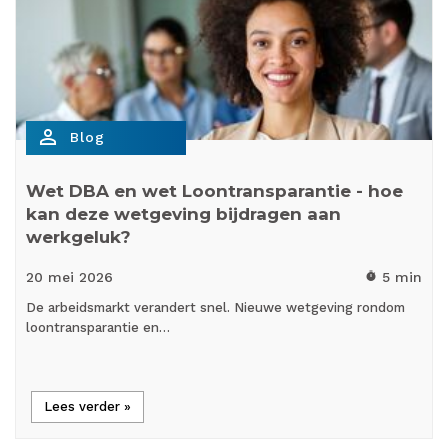
person_outline
Blog
Wet DBA en wet Loontransparantie - hoe
kan deze wetgeving bijdragen aan
werkgeluk?
20 mei
2026
5 min
timer
De arbeidsmarkt verandert snel. Nieuwe wetgeving rondom
loontransparantie en…
Lees verder »