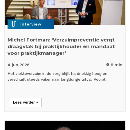
mic_external_on
Interview
Michel Fortman: ‘Verzuimpreventie vergt
draagvlak bij praktijkhouder en mandaat
voor praktijkmanager’
4 jun
2026
5 min
timer
Het ziekteverzuim in de zorg blijft hardnekkig hoog en
verschuift steeds vaker naar langdurige uitval. Vooral…
Lees verder »