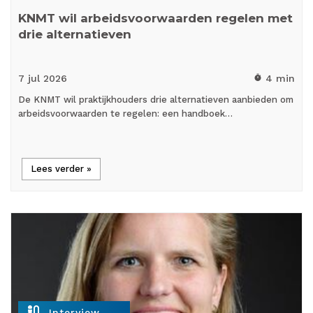
KNMT wil arbeidsvoorwaarden regelen met
drie alternatieven
7 jul
2026
4 min
timer
De KNMT wil praktijkhouders drie alternatieven aanbieden om
arbeidsvoorwaarden te regelen: een handboek…
Lees verder »
mic_external_on
Interview