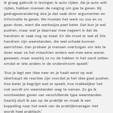
ik graag gebruik in lezingen is auto rijden. Als je auto wilt
rijden, hebben mensen de neiging om gas te geven. Bij
gedragsverandering doe je dat vaak door argumenten en
informatie te geven. We moeten het werk nu zus en zo
gaan doen, want die werkwijze past beter. Dat kun je wel
pushen, maar wat je daarnaar mee negeert is dat de
handrem er vaak nog op staat. En die moet er wel af. Die
handrem zijn weerstanden, die veel schade kunnen
aanrichten. Dan probeer je mensen overtuigen om iets te
doen waar ze het misschien anders wel mee eens waren
geweest, maar waarbij ze nu de hakken in het zand zetten
omdat er iets anders in de onderstroom speelt.’
‘Dus je legt een idee neer en je haalt eerst op wat
überhaupt de reacties zijn voordat je het idee gaat pushen.
Hoe beter je begrijpt wat er speelt, hoe makkelijker het
ook wordt om weerstanden weg te nemen. Zo ga ik
voorbeelden geven van verschillende type weerstanden.
Daarbij sluit ik aan op de praktijk en maak ik een
koppeling naar het werk van de praktijkmanager. Het
wordt heel praktisch.’