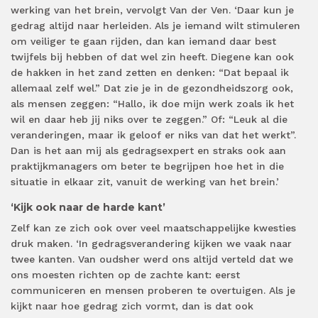
werking van het brein, vervolgt Van der Ven. ‘Daar kun je
gedrag altijd naar herleiden. Als je iemand wilt stimuleren
om veiliger te gaan rijden, dan kan iemand daar best
twijfels bij hebben of dat wel zin heeft. Diegene kan ook
de hakken in het zand zetten en denken: “Dat bepaal ik
allemaal zelf wel.” Dat zie je in de gezondheidszorg ook,
als mensen zeggen: “Hallo, ik doe mijn werk zoals ik het
wil en daar heb jij niks over te zeggen.” Of: “Leuk al die
veranderingen, maar ik geloof er niks van dat het werkt”.
Dan is het aan mij als gedragsexpert en straks ook aan
praktijkmanagers om beter te begrijpen hoe het in die
situatie in elkaar zit, vanuit de werking van het brein.’
‘Kijk ook naar de harde kant’
Zelf kan ze zich ook over veel maatschappelijke kwesties
druk maken. ‘In gedragsverandering kijken we vaak naar
twee kanten. Van oudsher werd ons altijd verteld dat we
ons moesten richten op de zachte kant: eerst
communiceren en mensen proberen te overtuigen. Als je
kijkt naar hoe gedrag zich vormt, dan is dat ook