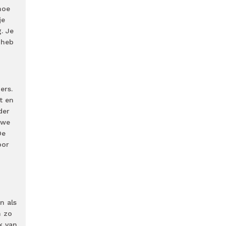
hoe
je
. Je
 heb
ers.
t en
der
uwe
De
oor
n als
n zo
k van