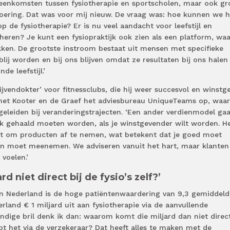
vereenkomsten tussen fysiotherapie en sportscholen, maar ook gr
fsvoering. Dat was voor mij nieuw. De vraag was: hoe kunnen we h
p de fysiotherapie? Er is nu veel aandacht voor leefstijl en
heren? Je kunt een fysiopraktijk ook zien als een platform, wa
kken. De grootste instroom bestaat uit mensen met specifieke
lij worden en bij ons blijven omdat ze resultaten bij ons halen
e leefstijl.’
ijvendokter’ voor fitnessclubs, die hij weer succesvol en winstg
et Kooter en de Graef het adviesbureau UniqueTeams op, waar
geleiden bij veranderingstrajecten. ‘Een ander verdienmodel gaa
k gehaald moeten worden, als je winstgevender wilt worden. H
ert om producten af te nemen, wat betekent dat je goed moet
n moet meenemen. We adviseren vanuit het hart, maar klanten
voelen.’
 niet direct bij de fysio’s zelf?’
in Nederland is de hoge patiëntenwaardering van 9,3 gemiddeld
rland € 1 miljard uit aan fysiotherapie via de aanvullende
ndige bril denk ik dan: waarom komt die miljard dan niet direct
opt het via de verzekeraar? Dat heeft alles te maken met de