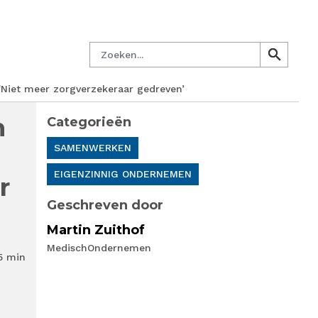
managersnetwerk
Nieuwsbrief
Lid worden
Contact
Zoeken
search
search
 'Niet meer zorgverzekeraar gedreven’
m
Categorieën
SAMENWERKEN
EIGENZINNIG ONDERNEMEN
r
Geschreven door
Martin Zuithof
MedischOndernemen
5 min