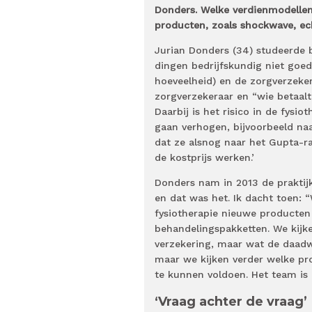
Donders. Welke verdienmodellen
producten, zoals shockwave, ec
Jurian Donders (34) studeerde be
dingen bedrijfskundig niet goed 
hoeveelheid) en de zorgverzekera
zorgverzekeraar en “wie betaalt,
Daarbij is het risico in de fysi
gaan verhogen, bijvoorbeeld naar
dat ze alsnog naar het Gupta-ra
de kostprijs werken.’
Donders nam in 2013 de praktijk
en dat was het. Ik dacht toen:
fysiotherapie nieuwe producten
behandelingspakketten. We kijk
verzekering, maar wat de daadwe
maar we kijken verder welke p
te kunnen voldoen. Het team is
‘Vraag achter de vraag’