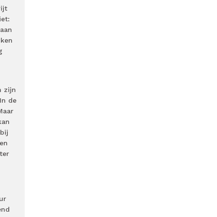
ijt
et:
raan
jken
g
 zijn
In de
Maar
kan
bij
nen
ter
ur
end