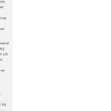
ote
et
arop
 en
evend
bij
t uit
et
 en
,
 bij