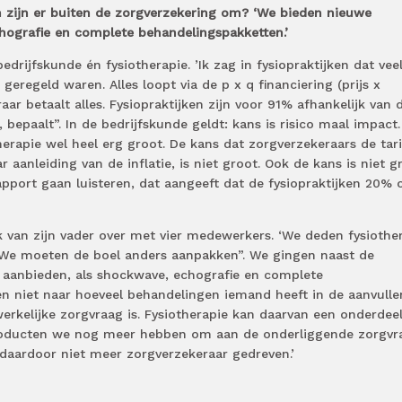
 zijn er buiten de zorgverzekering om? ‘We bieden nieuwe
hografie en complete behandelingspakketten.’
drijfskunde én fysiotherapie. ’Ik zag in fysiopraktijken dat vee
geregeld waren. Alles loopt via de p x q financiering (prijs x
ar betaalt alles. Fysiopraktijken zijn voor 91% afhankelijk van 
 bepaalt”. In de bedrijfskunde geldt: kans is risico maal impact.
otherapie wel heel erg groot. De kans dat zorgverzekeraars de tar
 aanleiding van de inflatie, is niet groot. Ook de kans is niet g
pport gaan luisteren, dat aangeeft dat de fysiopraktijken 20% 
 van zijn vader over met vier medewerkers. ‘We deden fysiothe
 “We moeten de boel anders aanpakken”. We gingen naast de
 aanbieden, als shockwave, echografie en complete
en niet naar hoeveel behandelingen iemand heeft in de aanvull
rkelijke zorgvraag is. Fysiotherapie kan daarvan een onderdeel 
roducten we nog meer hebben om aan de onderliggende zorgvr
 daardoor niet meer zorgverzekeraar gedreven.’