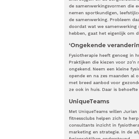
de samenwerkingsvormen die een
nemen sportkundigen, leefstijlc
de samenwerking. Probleem daar
doordat wat we samenwerking no
hebben, gaat het eigenlijk om d
‘Ongekende veranderi
Fysiotherapie heeft genoeg in h
Praktijken die kiezen voor zo’n
ongekend. Neem een kleine fysi
opende en na zes maanden al op
met breed aanbod voor gezonde l
ze ook in huis. Daar is behoefte 
UniqueTeams
Met UniqueTeams willen Jurian D
fitnessclubs helpen zich te her
consultants inzicht in fysiothe
marketing en strategie. In de a
fysiopraktijken ondersteund.