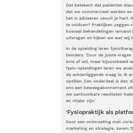
Dat betekent dat patiënten klan
dat we commercieel werden en da
het is adviseren vanuit je hart
te voldoen? Praktijken zeggen va
hoeveel behandelingen iemand h
uitvragen en kijken we wat wij
In de opleiding leren fysiothera
Donders. ‘Door de juiste vragen 
knie af wil, maar bijvoorbeeld w
fysio-opleidingen leren we ana
de achterliggende vraag is: ik
optillen. Een onderdeel is dan 
ons een beweegabonnement afsl
we aantoonbare resultaten halen.
en vitaler zijn.’
‘Fysiopraktijk als platf
Door een ontmoeting met Joris K
marketing en strategie, kwam D