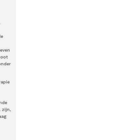
l
de
ieven
root
onder
rapie
ende
zijn,
aag