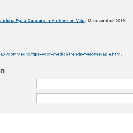
Donders, Fysio Donders in Arnhem en Velp
, 13 november 2019
aal-voor/medici/tips-voor-medici/trends-fysiotherapie.html
en