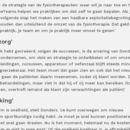
 de strategie van de fysiotherapeuten: waar wil je naar toe en 
eTeams helpen we praktijken om dat zelf te gaan bepalen. Als 
e volgende stap het maken van een haalbare exploitatiebegroting
 houden dan uitsluitend de omzet van de fysiotherapie. Dat geld
 praktijk, je team en om je praktijk meer smoel te geven.’
zorg’
ijk hebt gecreëerd, volgen de successen, is de ervaring van Dond
te ondernemen, om visie en strategie te ontwikkelen of om omze
leidingen, cursussen, apparatuur of oefenzaal blijft steeds min
rgverzekeraar. Het team moet dat gaan zien en ook dat het nie
e gaan de patiënten daarin meenemen, zodat zij klant worden. 
 behandelingen, maar ziet in dat hij of zij meer kan bereiken. D
ken, overtreft iemand als klant zijn verwachtingen als patiënt.’
king’
orm is snelheid, stelt Donders. ‘Je kunt overwegen om nieuwe
en sportkundige nodig hebt. Je moet je snel kunnen positionere
oet snel gaan draaien. Nu is het moment, helemaal nu de koste
r er niet in mee gaat.’ Of die snelheid haalbaar is, is afhankelij