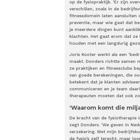
op de fysiopraktijk. ‘Er zijn o
verschillen, zoals in de bedrij
fitnessdomein laten aansluiten o
preventie, maar wie gaat dat be
je meerdere dingen kunt aankli
klachten. Het gaat erom dat ze b
houden met een langdurig gezond
Joris Kooter werkt als een ‘bedr
maakt. Donders richtte samen m
ze praktijken en fitnessclubs be
van goede berekeningen, die oo
betekent dat je klanten advise
communiceren en je team daari
therapeuten moeten dat ook zo 
‘Waarom komt die miljard
De kracht van de fysiotherapie 
zegt Donders. ‘We geven in Nede
verzekering. Met mijn bedrijfsku
de fysio’s zelf terecht, maar lo