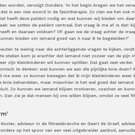
ten worden, vervolgt Donders. ‘In het begin kregen we het verw
t is een vies woord in de fysiotherapie. Zo zien we het ook ni
. Wat heeft deze patiënt nodig en wat kunnen wij bieden om daa
ak: we zetten de patiënt centraal. Dat vraag ik me af. Is dat: ki
eeft en daaraan voldoen? Of: gaan we de vraag achter de vraa
 kunnen bieden om iemand goed van A naar B te begeleiden?’
peuten te weinig naar die achterliggende vragen te kijken, vindt
te stellen kom je erachter dat iemand niet zozeer van de pijn in
eer zijn kleinkinderen wil kunnen optillen. Dat gaat veel verder. 
tomisch te denken: wat kunnen we aan die pijnlijke knie doen? 
 wil me weer zo kunnen bewegen dat ik mijn kleinkinderen weer 
de knie behandelen, maar misschien is het wel goed dat iemand 
uit. Zo kunnen we iemand blijven motiveren, coachen en kun
 Dan zie je dat mensen bij ons willen blijven, omdat ze veel fit
orm’
ooter, adviseur in de fitnessbranche en Geert de Graef, advise
onders op het spoor van een veel uitgebreider aanbod, aanvull