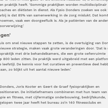
 praktijk heeft. ‘Sommige praktijken worden multidisciplinair
oaches en diëtisten in dienst. Als Fysio Donders zoeken we ook
bij is dat 85% van samenwerking in de zorg mislukt. Dat kom
emen, vaak een doorgeefluik is. Als je patiënten van de ander
oorverwijzing.’
ngen’
uis om snel nieuwe stappen te zetten, is de overtuiging van Do
 nieuwe strategie, maken vaak grote veranderingen door. ‘Dat is
opraktijk met drie behandelkamers, die een grote oefenruimte
 800 leden zitten. De praktijk werd uitgebreid met een platfo
eefstijl. De kennis voor het curatieve en preventieve deel heb
aan, zo blijkt uit het aantal nieuwe leden.’
onders, Joris Kooter en Geert de Graef fysiopraktijken en
positioneren. De initiatiefnemers combineren met hun team van
rapie en fitness, met cijfermatige onderbouwing, bedrijfskunde,
fgelopen twee jaar heeft het bureau zo’n 140 fitnessclubs en