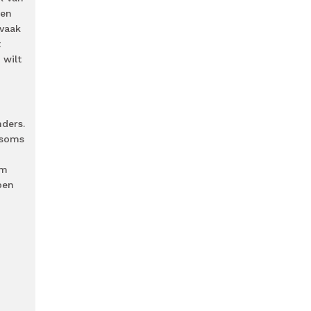
 en
 vaak
t
 wilt
nders.
 soms
rm
ben