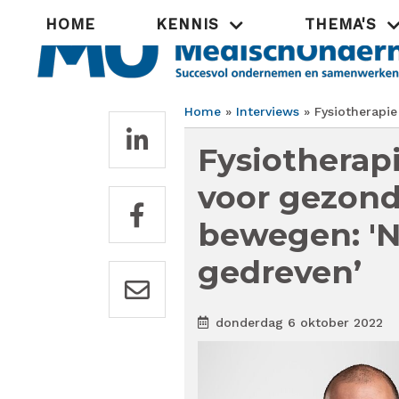
Overslaan
Hoofdnavigatie
HOME
KENNIS
THEMA'S
en
naar
de
inhoud
gaan
Home
Interviews
Fysiotherapie
Kruimelpad
Fysiotherapi
voor gezondh
bewegen: 'N
gedreven’
donderdag 6 oktober 2022