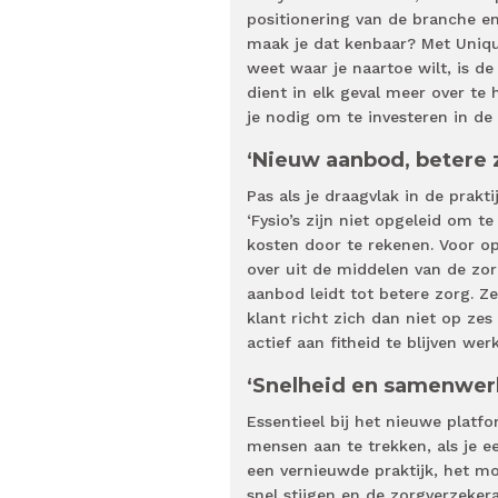
positionering van de branche en
maak je dat kenbaar? Met Uniqu
weet waar je naartoe wilt, is d
dient in elk geval meer over te
je nodig om te investeren in de
‘Nieuw aanbod, betere 
Pas als je draagvlak in de prakt
‘Fysio’s zijn niet opgeleid om 
kosten door te rekenen. Voor op
over uit de middelen van de zo
aanbod leidt tot betere zorg. Z
klant richt zich dan niet op zes
actief aan fitheid te blijven wer
‘Snelheid en samenwer
Essentieel bij het nieuwe platf
mensen aan te trekken, als je e
een vernieuwde praktijk, het m
snel stijgen en de zorgverzekeraa