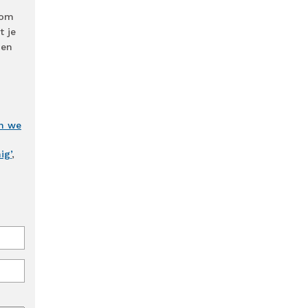
 om
t je
 en
en we
ig’
,