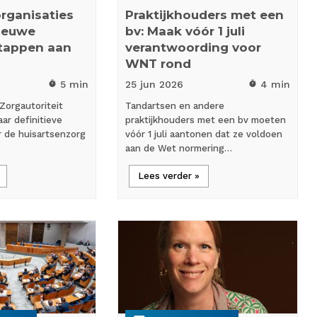
rganisaties
Praktijkhouders met een
ieuwe
bv: Maak vóór 1 juli
stappen aan
verantwoording voor
WNT rond
5 min
25 jun
2026
4 min
timer
timer
Zorgautoriteit
Tandartsen en andere
ar definitieve
praktijkhouders met een bv moeten
or de huisartsenzorg
vóór 1 juli aantonen dat ze voldoen
aan de Wet normering…
Lees verder »