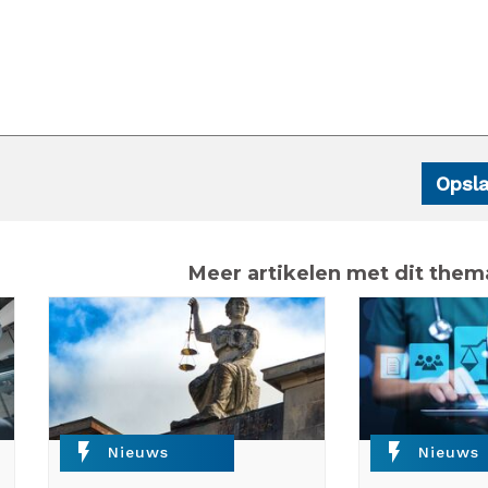
Meer artikelen met dit them
flash_on
flash_on
Nieuws
Nieuws