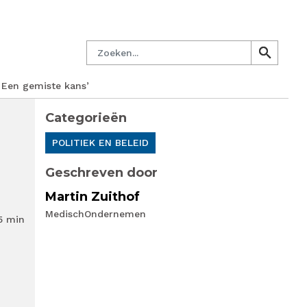
managersnetwerk
Nieuwsbrief
Lid worden
Contact
Zoeken
search
search
. Een gemiste kans’
Categorieën
POLITIEK EN BELEID
Geschreven door
Martin Zuithof
MedischOndernemen
5 min