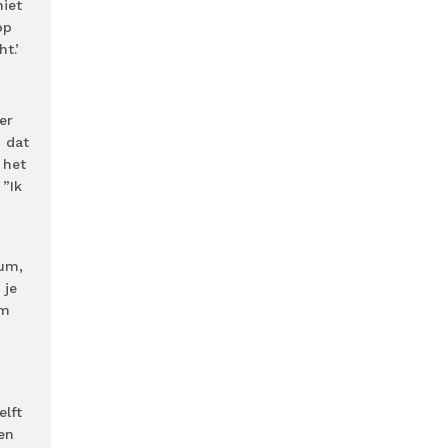
niet
op
t.’
er
n dat
 het
 ”Ik
tum,
 je
om
elft
en