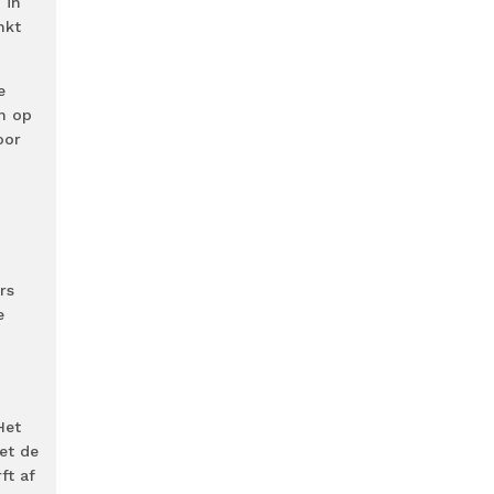
 in
nkt
e
n op
oor
rs
e
Het
et de
ft af