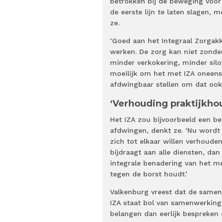
betrokken bij de beweging voo
de eerste lijn te laten slagen,
ze.
‘Goed aan het Integraal Zorgak
werken. De zorg kan niet zonde
minder verkokering, minder silo
moeilijk om het met IZA oneens
afdwingbaar stellen om dat ook 
‘Verhouding praktijkho
Het IZA zou bijvoorbeeld een b
afdwingen, denkt ze. ‘Nu wordt
zich tot elkaar willen verhouden
bijdraagt aan alle diensten, da
integrale benadering van het m
tegen de borst houdt.’
Valkenburg vreest dat de samen
IZA staat bol van samenwerking
belangen dan eerlijk bespreken 