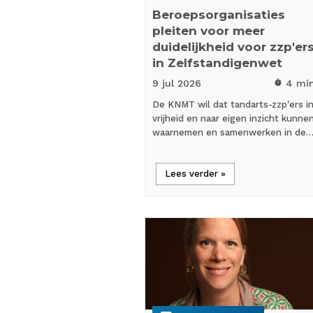
Beroepsorganisaties
pleiten voor meer
duidelijkheid voor zzp'er
in Zelfstandigenwet
9 jul
2026
4 mi
timer
De KNMT wil dat tandarts-zzp'ers i
vrijheid en naar eigen inzicht kunne
waarnemen en samenwerken in de
Lees verder »