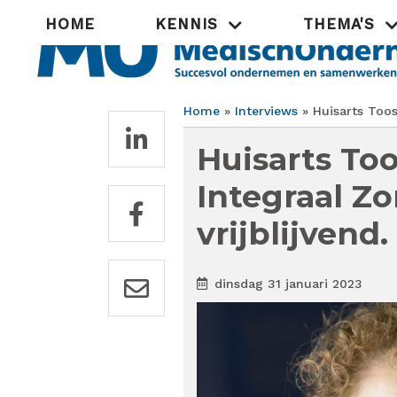
Overslaan
Hoofdnavigatie
HOME
KENNIS
THEMA'S
en
naar
de
inhoud
gaan
Home
Interviews
Huisarts Toosj
Kruimelpad
Huisarts Too
Integraal Zo
vrijblijvend
dinsdag 31 januari 2023