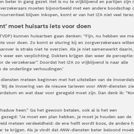
beter in gang gezet. Het is nu te vrijblijvend en partijen zijn 
rgverzekeraars moeten bijvoorbeeld met een andere boodschap 
currentieel blijven inkopen, komt er van het IZA niet veel terech
ënt’ moet huisarts iets voor doen
 (MTVDP) kunnen huisartsen gaan denken: “Fijn, nu hebben we me
iets voor doen. Zo komt er sturing bij en zorgverzekeraars wille
arover is straks niet te overzien. Als je niet samenwerkt daarin,
h weer een verplichting. Dokters krijgen dan weer de perceptie:
de verzekeraar”. Doordat het IZA zo vrijblijvend is naar alle
an de onderlinge verhoudingen.’
diensten meteen beginnen met het uitstellen van de invoerda
 ‘Bij de invoering van de nieuwe tarieven voor ANW-diensten zie
oerdatum en wat daar voor geregeld moet zijn. Dan denk ik: “K
chaduw heen.” Ga het gewoon betalen, ook al is het een
 gezegd: “Je moet een plan hebben, je moet je houden aan de
 veld meteen verdeeldheid: de ene helft wordt boos, de andere h
ar te krijgen. Als je vindt dat ANW-diensten beter beloond moet