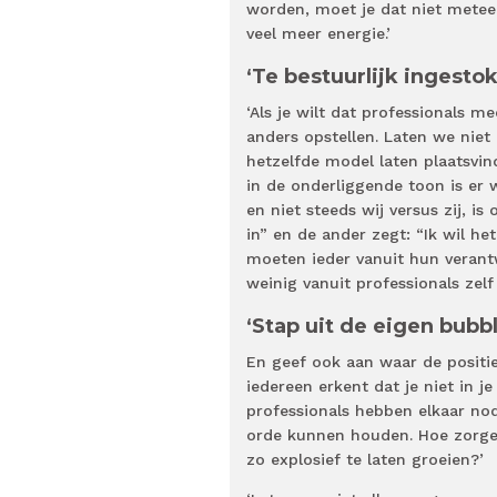
worden, moet je dat niet meteen 
veel meer energie.’
‘Te bestuurlijk ingesto
‘Als je wilt dat professionals
anders opstellen. Laten we niet
hetzelfde model laten plaatsvind
in de onderliggende toon is er 
en niet steeds wij versus zij, i
in” en de ander zegt: “Ik wil he
moeten ieder vanuit hun verantw
weinig vanuit professionals zelf
‘Stap uit de eigen bubbl
En geef ook aan waar de positie 
iedereen erkent dat je niet in je
professionals hebben elkaar no
orde kunnen houden. Hoe zorgen
zo explosief te laten groeien?’