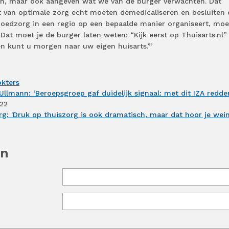
en, maar ook aangeven wat we van de burger verwachten. Dat
t van optimale zorg echt moeten demedicaliseren en besluiten
spoedzorg in een regio op een bepaalde manier organiseert, moe
 Dat moet je de burger laten weten: “Kijk eerst op Thuisarts.nl”
en kunt u morgen naar uw eigen huisarts.”’
kters
-Ullmann: ‘Beroepsgroep gaf duidelijk signaal: met dit IZA redd
22
g: 'Druk op thuiszorg is ook dramatisch, maar dat hoor je wein
en