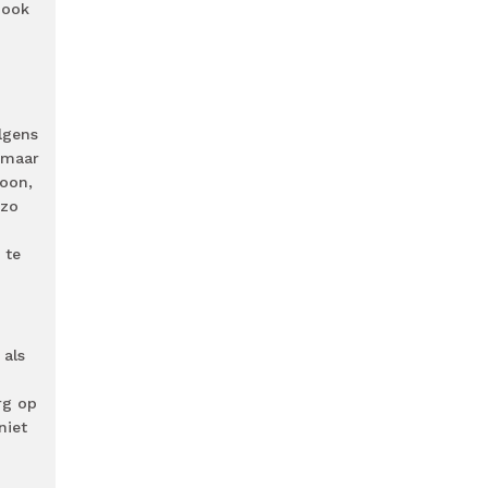
 ook
lgens
, maar
toon,
 zo
 te
 als
rg op
niet