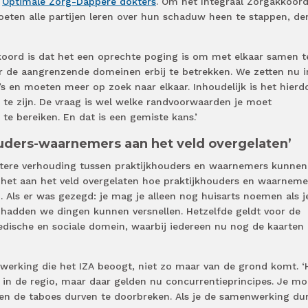
r
Optimale Zorg-Dappere dokters
. Om het Integraal Zorgakkoord
 moeten alle partijen leren over hun schaduw heen te stappen, de
koord is dat het een oprechte poging is om met elkaar samen t
r de aangrenzende domeinen erbij te betrekken. We zetten nu i
’s en moeten meer op zoek naar elkaar. Inhoudelijk is het hierd
 te zijn. De vraag is wel welke randvoorwaarden je moet
te bereiken. En dat is een gemiste kans.’
uders-waarnemers aan het veld overgelaten’
etere verhouding tussen praktijkhouders en waarnemers kunnen
 het aan het veld overgelaten hoe praktijkhouders en waarneme
. Als er was gezegd: je mag je alleen nog huisarts noemen als j
n hadden we dingen kunnen versnellen. Hetzelfde geldt voor de
edische en sociale domein, waarbij iedereen nu nog de kaarten
werking die het IZA beoogt, niet zo maar van de grond komt. ‘
 in de regio, maar daar gelden nu concurrentieprincipes. Je mo
en de taboes durven te doorbreken. Als je de samenwerking dur