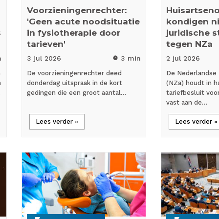
Voorzieningenrechter:
Huisartseno
'Geen acute noodsituatie
kondigen n
s
in fysiotherapie door
juridische 
tarieven'
tegen NZa
n
3 jul
2026
3 min
2 jul
2026
timer
n
De voorzieningenrechter deed
De Nederlandse 
n
donderdag uitspraak in de kort
(NZa) houdt in ha
…
gedingen die een groot aantal…
tariefbesluit vo
vast aan de…
Lees verder »
Lees verder »