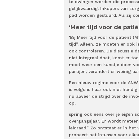
te dwingen worden die processen 
gelijkwaardig. Inkopers van zo
pad worden gestuurd. Als zij con
‘Meer tijd voor de pati
‘Bij Meer tijd voor de patiënt
tijd”. Alleen, ze moeten er ook 
ook controleren. De discussie da
niet integraal doet, komt er toc
moet weer een kunstje doen voor 
partijen, verandert er weinig a
Een nieuw regime voor de ANW-
is volgens haar ook niet handig.
nu alweer de strijd over de inv
op,
spring ook eens over je eigen s
overgangsjaar. Er wordt meteen
leidraad.” Zo ontstaat er in het
probeert het intussen voor elka