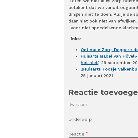
‘Laten we niet alles zorg noem
betekent dat we vanuit oogpun
dingen niet te doen. Als je de 
daar niet ook niet van afwijken.
“Voor niet spoedeisende klacht
Links:
Optimale Zorg-Dappere do
Huisarts Isabel van Hövell
het niet’,
29 september 20
2Huisarts Toosje Valkenbur
25 januari 2021
Reactie toevoeg
Uw naam
Onderwerp
Reactie