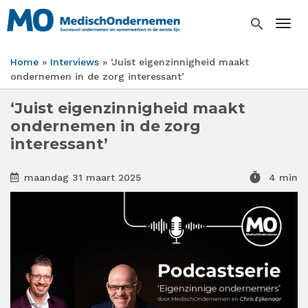
Overslaan
en
search
Togg
naar
de
Home
Interviews
‘Juist eigenzinnigheid maakt
inhoud
Kruimelpad
ondernemen in de zorg interessant’
gaan
‘Juist eigenzinnigheid maakt
ondernemen in de zorg
interessant’
timer
maandag 31 maart 2025
4 min