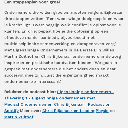
Een stappenplan voor groei
Ondernemers die willen groeien, moeten volgens Eijkenaar
drie stappen zetten: ‘Eén: weet wie je doelgroep is en waar
je kracht ligt. Twee: begrijp welk conflict je oplost voor je
klanten. En drie: bepaal hoe je die oplossing op een
effectieve manier aanbiedt, bijvoorbeeld met
multidisciplinaire samenwerking en datagedreven zorg.’
Met Eigenzinnige Ondernemers in de Eerste Lijn willen
Martin Zuithof en Chris Eijkenaar ondernemers in de zorg
inspireren en praktische handvatten bieden. ‘We gaan in
gesprek met ondernemers die het anders doen en daar
succesvol mee zijn. Juist die eigenzinnigheid maakt
ondernemen zo interessant.'
Beluister de podcast hier:
Eigenzinnige ondernemers -
aflevering 1 - Eigenzinnige ondernemers met
MedischOndernemen en Chris Eijkenaar | Podcast on
Spotify
Meer over:
Chris Eijkenaar en LeadingPhysio
en
Martin Zuithof