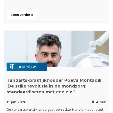
Lees verder »
mic_external_on
Interview
Tandarts-praktijkhouder Poeya Mohtadili:
’De stille revolutie in de mondzorg:
standaardiseren met een ziel’
11 jun
2026
4 min
timer
De tandartspraktijk ondergaat een stille transformatie, stelt