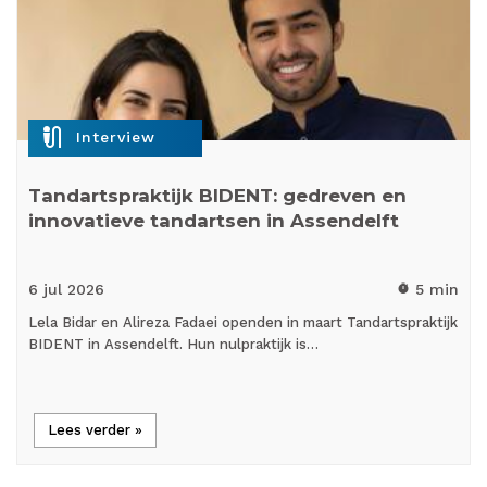
mic_external_on
Interview
Tandartspraktijk BIDENT: gedreven en
innovatieve tandartsen in Assendelft
6 jul
2026
5 min
timer
Lela Bidar en Alireza Fadaei openden in maart Tandartspraktijk
BIDENT in Assendelft. Hun nulpraktijk is…
Lees verder »