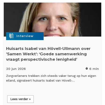
mic_external_on
Interview
Huisarts Isabel van Hövell-Ullmann over
'Samen Werkt': ‘Goede samenwerking
vraagt perspectivische lenigheid’
30 jun
2026
6 min
timer
Zorgverleners trekken zich steeds vaker terug op hun eigen
eiland, signaleert huisarts Isabel van Hövell-…
Lees verder »