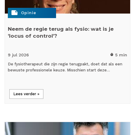
note
Opinie
Neem de regie terug als fysio: wat is je
'locus of control'?
9 jul
2026
5 min
timer
De fysiotherapeut die zijn regie terugpakt, doet dat als een
bewuste professionele keuze. Misschien start deze…
Lees verder »