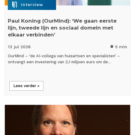
mic_external_on
Interview
Paul Koning (OurMind): ‘We gaan eerste
lijn, tweede lijn en sociaal domein met
elkaar verbinden’
13 jul
2026
5 min
timer
OurMind – ‘de AI-collega van huisartsen en specialisten’ –
ontvangt een investering van 2,1 miljoen euro om de…
Lees verder »