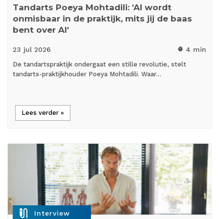
Tandarts Poeya Mohtadili: 'AI wordt
onmisbaar in de praktijk, mits jij de baas
bent over AI'
23 jul
2026
4 min
timer
De tandartspraktijk ondergaat een stille revolutie, stelt
tandarts-praktijkhouder Poeya Mohtadili. Waar…
Lees verder »
mic_external_on
Interview