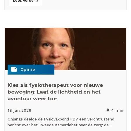
Lees verder »
note
Opinie
Kies als fysiotherapeut voor nieuwe
beweging: Laat de lichtheid en het
avontuur weer toe
18 jun
2026
4 min
timer
Onlangs deelde de Fysiovakbond FDV een verontrustend
bericht over het Tweede Kamerdebat over de zorg: de…