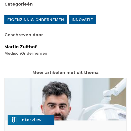
Categorieën
EIGENZINNIG ONDERNEMEN
INNOVATIE
Geschreven door
Martin Zuithof
MedischOndernemen
Meer artikelen met dit thema
mic_external_on
Interview