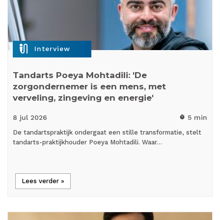
mic_external_on
Interview
Tandarts Poeya Mohtadili: 'De
zorgondernemer is een mens, met
verveling, zingeving en energie'
8 jul
2026
5 min
timer
De tandartspraktijk ondergaat een stille transformatie, stelt
tandarts-praktijkhouder Poeya Mohtadili. Waar…
Lees verder »