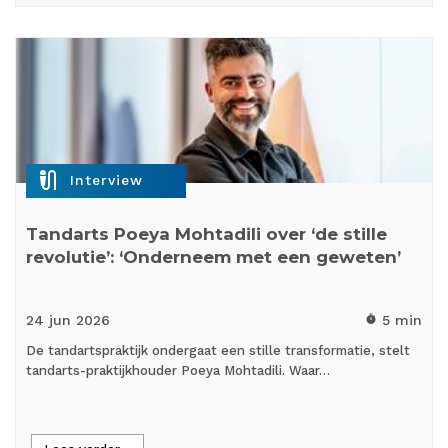
mic_external_on
Interview
Tandarts Poeya Mohtadili over ‘de stille
revolutie’: ‘Onderneem met een geweten’
24 jun
2026
5 min
timer
De tandartspraktijk ondergaat een stille transformatie, stelt
tandarts-praktijkhouder Poeya Mohtadili. Waar…