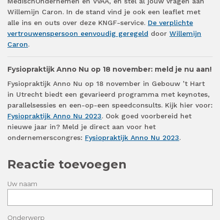
MedischOndernemen en VvAA, en stel al jouw vragen aan
Willemijn Caron. In de stand vind je ook een leaflet met
alle ins en outs over deze KNGF-service.
De verplichte
vertrouwenspersoon eenvoudig geregeld
door
Willemijn
Caron
.
Fysiopraktijk Anno Nu op 18 november: meld je nu aan!
Fysiopraktijk Anno Nu op 18 november in Gebouw ’t Hart
in Utrecht biedt een gevarieerd programma met keynotes,
parallelsessies en een-op-een speedconsults. Kijk hier voor:
Fysiopraktijk Anno Nu 2023
. Ook goed voorbereid het
nieuwe jaar in? Meld je direct aan voor het
ondernemerscongres:
Fysiopraktijk Anno Nu 2023
.
Reactie toevoegen
Uw naam
Onderwerp