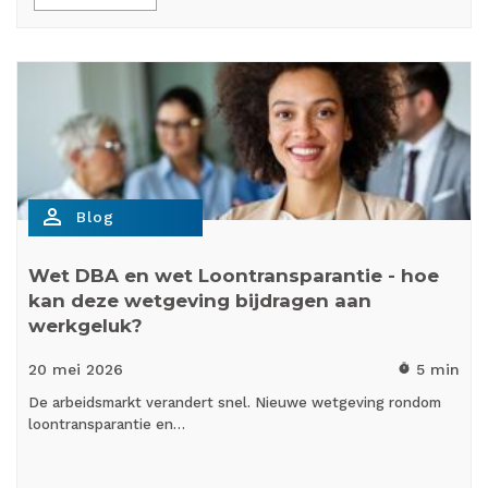
person_outline
Blog
Wet DBA en wet Loontransparantie - hoe
kan deze wetgeving bijdragen aan
werkgeluk?
20 mei
2026
5 min
timer
De arbeidsmarkt verandert snel. Nieuwe wetgeving rondom
loontransparantie en…