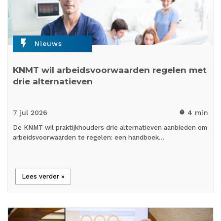
flash_on
Nieuws
KNMT wil arbeidsvoorwaarden regelen met
drie alternatieven
7 jul
2026
4 min
timer
De KNMT wil praktijkhouders drie alternatieven aanbieden om
arbeidsvoorwaarden te regelen: een handboek…
Lees verder »