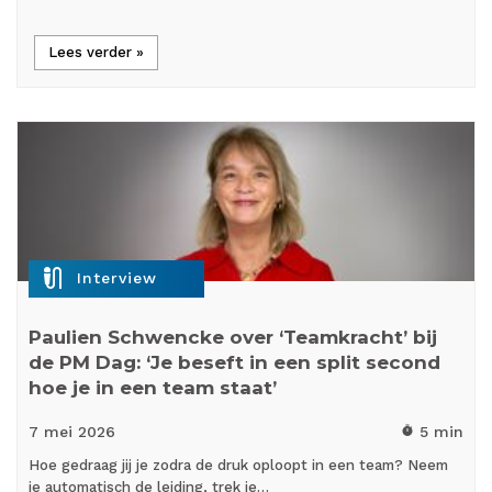
Lees verder »
mic_external_on
Interview
Paulien Schwencke over ‘Teamkracht’ bij
de PM Dag: ‘Je beseft in een split second
hoe je in een team staat’
7 mei
2026
5 min
timer
Hoe gedraag jij je zodra de druk oploopt in een team? Neem
je automatisch de leiding, trek je…