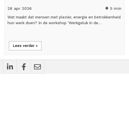
28 apr
2026
5 min
timer
Wat maakt dat mensen met plezier, energie en betrokkenheid
hun werk doen? In de workshop ‘Werkgeluk in de…
Lees verder »
cases
Bedrijfsnieuws
Vier tips voor een zorgeloze hr- en
salarisadministratie