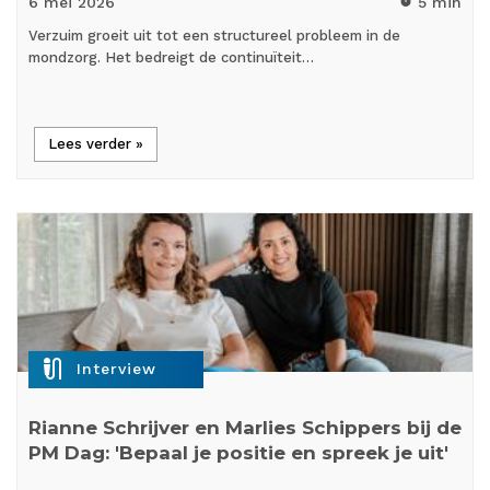
6 mei
2026
5 min
timer
Verzuim groeit uit tot een structureel probleem in de
mondzorg. Het bedreigt de continuïteit…
Lees verder »
mic_external_on
Interview
Rianne Schrijver en Marlies Schippers bij de
PM Dag: 'Bepaal je positie en spreek je uit'