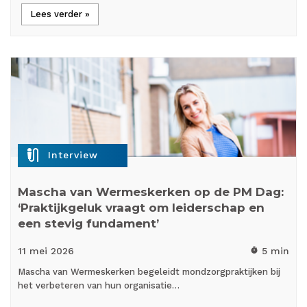
Lees verder »
mic_external_on
Interview
Mascha van Wermeskerken op de PM Dag:
‘Praktijkgeluk vraagt om leiderschap en
een stevig fundament’
11 mei
2026
5 min
timer
Mascha van Wermeskerken begeleidt mondzorgpraktijken bij
het verbeteren van hun organisatie…