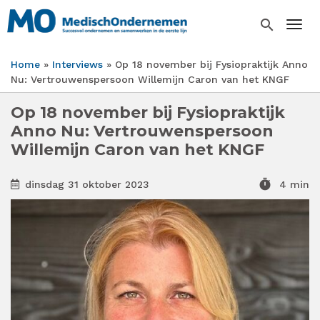
Overslaan
en
search
Togg
naar
de
Home
Interviews
Op 18 november bij Fysiopraktijk Anno
inhoud
Kruimelpad
Nu: Vertrouwenspersoon Willemijn Caron van het KNGF
gaan
Op 18 november bij Fysiopraktijk
Anno Nu: Vertrouwenspersoon
Willemijn Caron van het KNGF
timer
dinsdag 31 oktober 2023
4 min