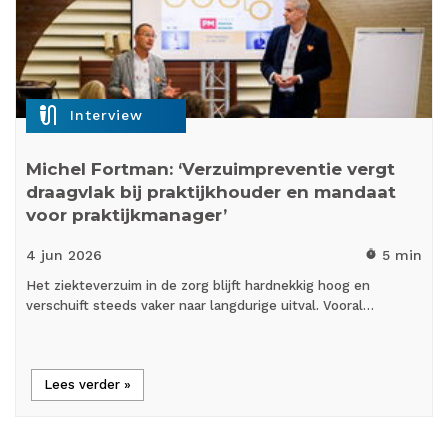
mic_external_on
Interview
Michel Fortman: ‘Verzuimpreventie vergt
draagvlak bij praktijkhouder en mandaat
voor praktijkmanager’
4 jun
2026
5 min
timer
Het ziekteverzuim in de zorg blijft hardnekkig hoog en
verschuift steeds vaker naar langdurige uitval. Vooral…
Lees verder »