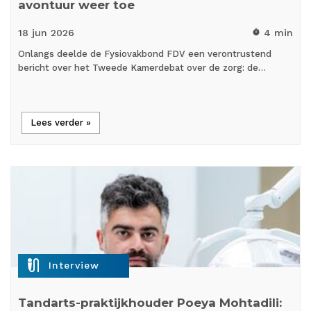
avontuur weer toe
18 jun
2026
4 min
timer
Onlangs deelde de Fysiovakbond FDV een verontrustend
bericht over het Tweede Kamerdebat over de zorg: de…
Lees verder »
mic_external_on
Interview
Tandarts-praktijkhouder Poeya Mohtadili: