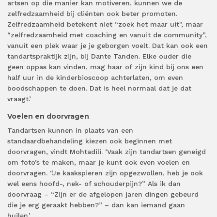
artsen op die manier kan motiveren, kunnen we de
zelfredzaamheid bij cliënten ook beter promoten.
Zelfredzaamheid betekent niet “zoek het maar uit", maar
“zelfredzaamheid met coaching en vanuit de community”,
vanuit een plek waar je je geborgen voelt. Dat kan ook een
tandartspraktijk zijn, bij Dante Tanden. Elke ouder die
geen oppas kan vinden, mag haar of zijn kind bij ons een
half uur in de kinderbioscoop achterlaten, om even
boodschappen te doen. Dat is heel normaal dat je dat
vraagt.’
Voelen en doorvragen
Tandartsen kunnen in plaats van een
standaardbehandeling kiezen ook beginnen met
doorvragen, vindt Mohtadili. ‘Vaak zijn tandartsen geneigd
om foto’s te maken, maar je kunt ook even voelen en
doorvragen. “Je kaakspieren zijn opgezwollen, heb je ook
wel eens hoofd-, nek- of schouderpijn?” Als ik dan
doorvraag – “Zijn er de afgelopen jaren dingen gebeurd
die je erg geraakt hebben?” – dan kan iemand gaan
huilen.’