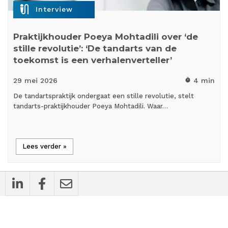
mic_external_on
Interview
Praktijkhouder Poeya Mohtadili over ‘de
stille revolutie’: ‘De tandarts van de
toekomst is een verhalenverteller’
29 mei
2026
4 min
timer
De tandartspraktijk ondergaat een stille revolutie, stelt
tandarts-praktijkhouder Poeya Mohtadili. Waar…
Lees verder »