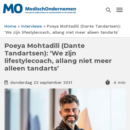
Overslaan
en
search
Togg
naar
de
Home
Interviews
Poeya Mohtadili (Dante Tandartsen):
inhoud
Kruimelpad
‘We zijn lifestylecoach, allang niet meer alleen tandarts’
gaan
Poeya Mohtadili (Dante
Tandartsen): ‘We zijn
lifestylecoach, allang niet meer
alleen tandarts’
timer
donderdag 23 september 2021
4 min