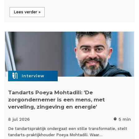
Lees verder »
mic_external_on
Interview
Tandarts Poeya Mohtadili: 'De
zorgondernemer is een mens, met
verveling, zingeving en energie'
8 jul
2026
5 min
timer
De tandartspraktijk ondergaat een stille transformatie, stelt
tandarts-praktijkhouder Poeya Mohtadili. Waar…