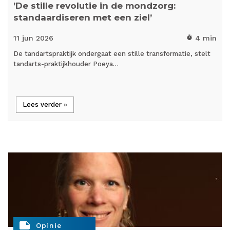
’De stille revolutie in de mondzorg:
standaardiseren met een ziel’
11 jun
2026
4 min
timer
De tandartspraktijk ondergaat een stille transformatie, stelt
tandarts-praktijkhouder Poeya…
Lees verder »
note
Opinie