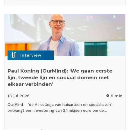
mic_external_on
Interview
Paul Koning (OurMind): ‘We gaan eerste
lijn, tweede lijn en sociaal domein met
elkaar verbinden’
13 jul
2026
5 min
timer
OurMind – ‘de AI-collega van huisartsen en specialisten’ –
ontvangt een investering van 2,1 miljoen euro om de…