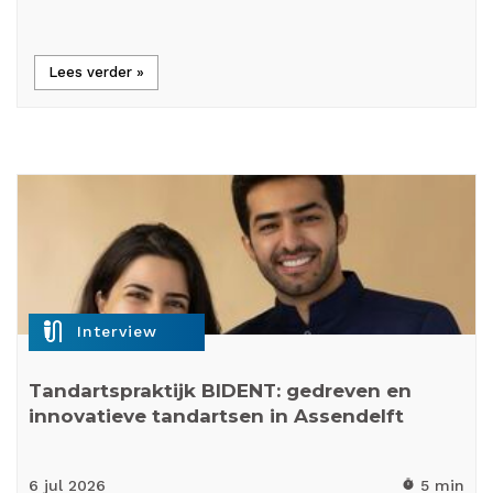
Lees verder »
mic_external_on
Interview
Tandartspraktijk BIDENT: gedreven en
innovatieve tandartsen in Assendelft
6 jul
2026
5 min
timer