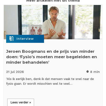
Meer artikelen met dit thema
mic_external_on
Interview
Jeroen Boogmans en de prijs van minder
doen: ‘Fysio’s moeten meer begeleiden en
minder behandelen’
21 jul
2026
8 min
timer
‘Als ik eerlijk ben, denk ik dat mensen vaak te snel naar de
fysio gaan. Er wordt misschien wel te veel…
Lees verder »