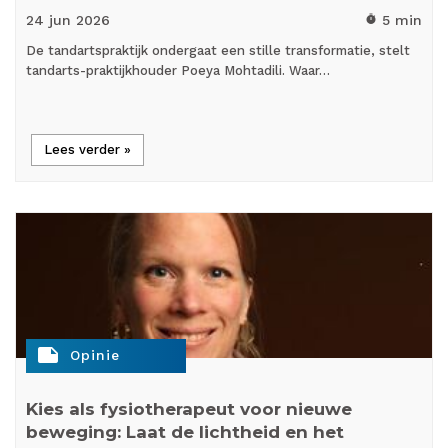
24 jun
2026
5 min
timer
De tandartspraktijk ondergaat een stille transformatie, stelt
tandarts-praktijkhouder Poeya Mohtadili. Waar…
Lees verder »
note
Opinie
Kies als fysiotherapeut voor nieuwe
beweging: Laat de lichtheid en het