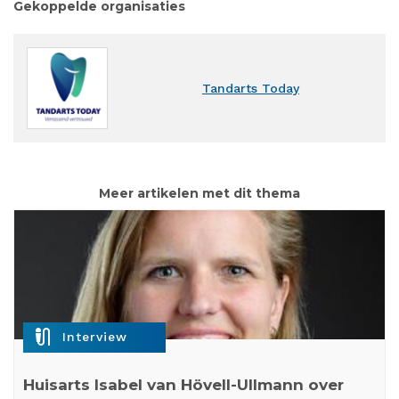
Gekoppelde organisaties
Tandarts Today
Meer artikelen met dit thema
mic_external_on
Interview
Huisarts Isabel van Hövell-Ullmann over