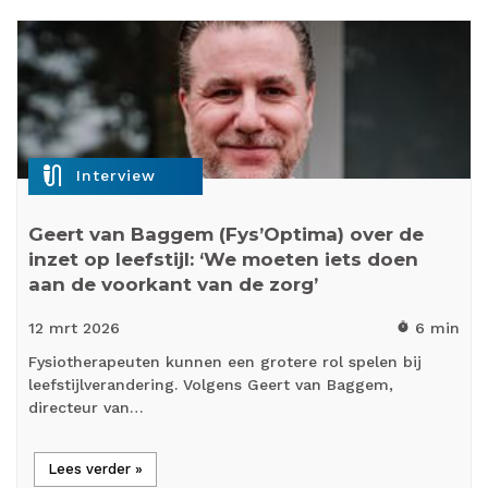
mic_external_on
Interview
Geert van Baggem (Fys’Optima) over de
inzet op leefstijl: ‘We moeten iets doen
aan de voorkant van de zorg’
12 mrt
2026
6 min
timer
Fysiotherapeuten kunnen een grotere rol spelen bij
leefstijlverandering. Volgens Geert van Baggem,
directeur van…
Lees verder »