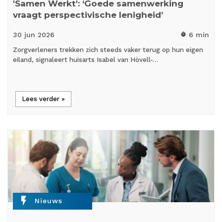
'Samen Werkt': ‘Goede samenwerking
vraagt perspectivische lenigheid’
30 jun
2026
6 min
timer
Zorgverleners trekken zich steeds vaker terug op hun eigen
eiland, signaleert huisarts Isabel van Hövell-…
Lees verder »
flash_on
Nieuws