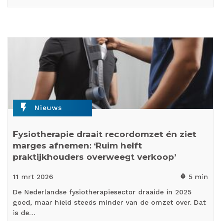
flash_on
Nieuws
Fysiotherapie draait recordomzet én ziet
marges afnemen: ‘Ruim helft
praktijkhouders overweegt verkoop’
11 mrt
2026
5 min
timer
De Nederlandse fysiotherapiesector draaide in 2025
goed, maar hield steeds minder van de omzet over. Dat
is de…