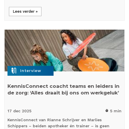
Lees verder »
mic_external_on
Interview
KennisConnect coacht teams en leiders in
de zorg: ‘Alles draait bij ons om werkgeluk’
17 dec
2025
5 min
timer
KennisConnect van Rianne Schrijver en Marlies
Schippers – beiden apotheker én trainer – is geen