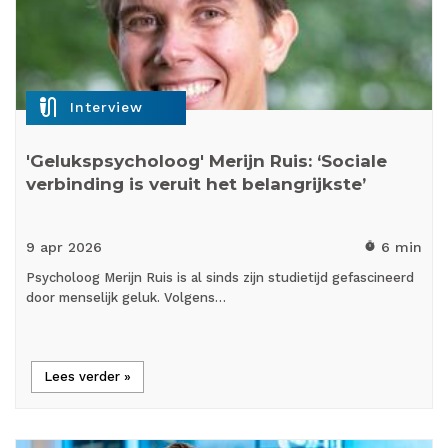
mic_external_on
Interview
'Gelukspsycholoog' Merijn Ruis: ‘Sociale
verbinding is veruit het belangrijkste’
9 apr
2026
6 min
timer
Psycholoog Merijn Ruis is al sinds zijn studietijd gefascineerd
door menselijk geluk. Volgens…
Lees verder »