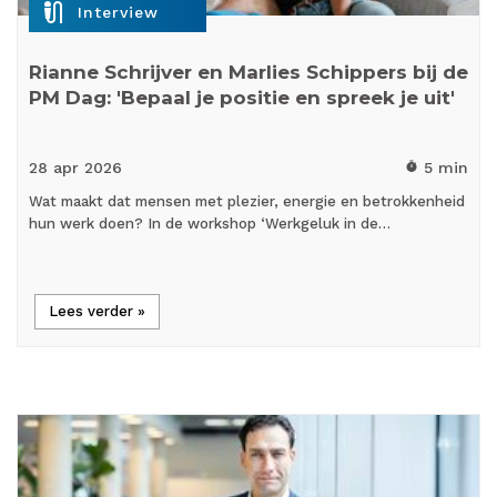
mic_external_on
Interview
Rianne Schrijver en Marlies Schippers bij de
PM Dag: 'Bepaal je positie en spreek je uit'
28 apr
2026
5 min
timer
Wat maakt dat mensen met plezier, energie en betrokkenheid
hun werk doen? In de workshop ‘Werkgeluk in de…
Lees verder »