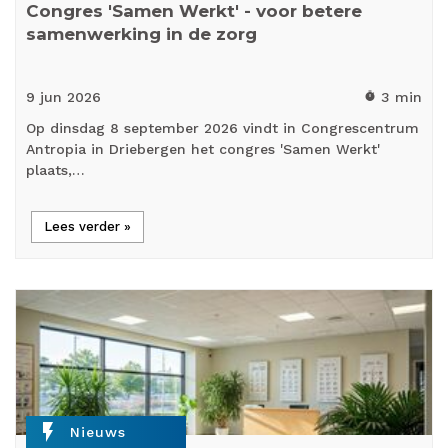
Congres 'Samen Werkt' - voor betere
samenwerking in de zorg
9 jun
2026
3 min
timer
Op dinsdag 8 september 2026 vindt in Congrescentrum
Antropia in Driebergen het congres 'Samen Werkt'
plaats,…
Lees verder »
flash_on
Nieuws