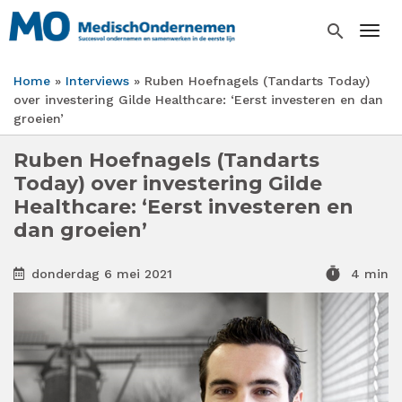
Overslaan
en
search
Togg
naar
de
Home
Interviews
Ruben Hoefnagels (Tandarts Today)
inhoud
Kruimelpad
over investering Gilde Healthcare: ‘Eerst investeren en dan
gaan
groeien’
Ruben Hoefnagels (Tandarts
Today) over investering Gilde
Healthcare: ‘Eerst investeren en
dan groeien’
timer
donderdag 6 mei 2021
4 min