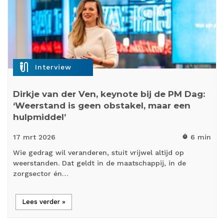
mic_external_on
Interview
Dirkje van der Ven, keynote bij de PM Dag:
‘Weerstand is geen obstakel, maar een
hulpmiddel’
17 mrt
2026
6 min
timer
Wie gedrag wil veranderen, stuit vrijwel altijd op
weerstanden. Dat geldt in de maatschappij, in de
zorgsector én…
Lees verder »