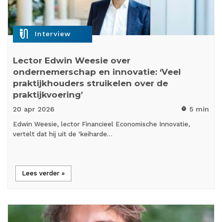
mic_external_on
Interview
Lector Edwin Weesie over
ondernemerschap en innovatie: ‘Veel
praktijkhouders struikelen over de
praktijkvoering’
20 apr
2026
5 min
timer
Edwin Weesie, lector Financieel Economische Innovatie,
vertelt dat hij uit de ‘keiharde…
Lees verder »