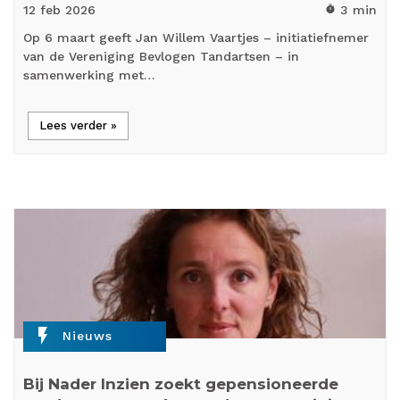
12 feb
2026
3 min
timer
Op 6 maart geeft Jan Willem Vaartjes – initiatiefnemer
van de Vereniging Bevlogen Tandartsen – in
samenwerking met…
Lees verder »
flash_on
Nieuws
Bij Nader Inzien zoekt gepensioneerde