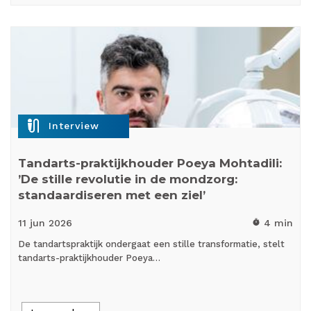
mic_external_on
Interview
Tandarts-praktijkhouder Poeya Mohtadili:
’De stille revolutie in de mondzorg:
standaardiseren met een ziel’
11 jun
2026
4 min
timer
De tandartspraktijk ondergaat een stille transformatie, stelt
tandarts-praktijkhouder Poeya…