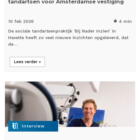
tandartsen voor Amsterdamse vestiging
10 feb
2026
4 min
timer
De sociale tandartsenpraktijk ‘Bij Nader Inzien’ in
Havelte heeft zo veel nieuwe inzichten opgeleverd, dat
de…
Lees verder »
mic_external_on
Interview