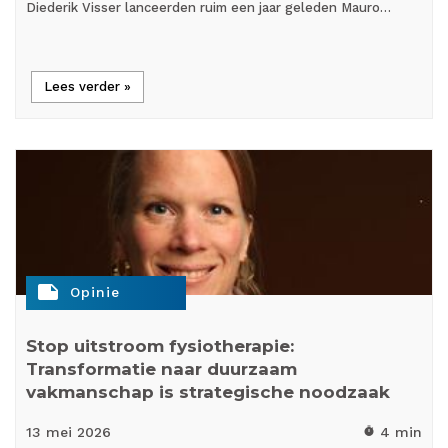
Diederik Visser lanceerden ruim een jaar geleden Mauro…
Lees verder »
note
Opinie
Stop uitstroom fysiotherapie:
Transformatie naar duurzaam
vakmanschap is strategische noodzaak
13 mei
2026
4 min
timer