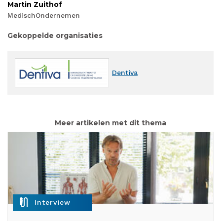
Martin Zuithof
MedischOndernemen
Gekoppelde organisaties
Dentiva
Meer artikelen met dit thema
mic_external_on
Interview