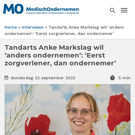
Overslaan
en
search
Togg
naar
de
Home
Interviews
Tandarts Anke Markslag wil ‘anders
inhoud
Kruimelpad
ondernemen’: ‘Eerst zorgverlener, dan ondernemer’
gaan
Tandarts Anke Markslag wil
‘anders ondernemen’: ‘Eerst
zorgverlener, dan ondernemer’
timer
donderdag 22 september 2022
5 min