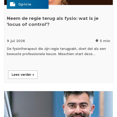
note
Opinie
Neem de regie terug als fysio: wat is je
'locus of control'?
9 jul
2026
5 min
timer
De fysiotherapeut die zijn regie terugpakt, doet dat als een
bewuste professionele keuze. Misschien start deze…
Lees verder »