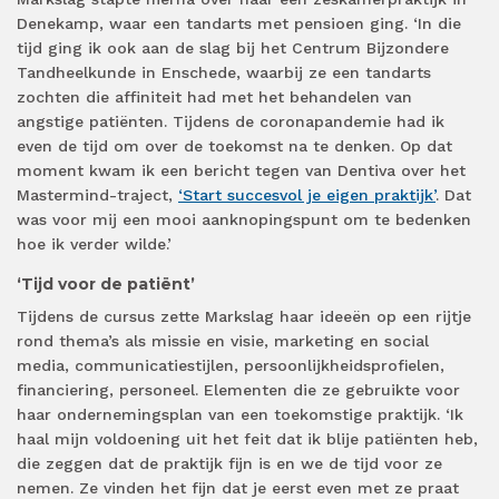
Denekamp, waar een tandarts met pensioen ging. ‘In die
tijd ging ik ook aan de slag bij het Centrum Bijzondere
Tandheelkunde in Enschede, waarbij ze een tandarts
zochten die affiniteit had met het behandelen van
angstige patiënten. Tijdens de coronapandemie had ik
even de tijd om over de toekomst na te denken. Op dat
moment kwam ik een bericht tegen van Dentiva over het
Mastermind-traject,
‘Start succesvol je eigen praktijk’
. Dat
was voor mij een mooi aanknopingspunt om te bedenken
hoe ik verder wilde.’
‘Tijd voor de patiënt’
Tijdens de cursus zette Markslag haar ideeën op een rijtje
rond thema’s als missie en visie, marketing en social
media, communicatiestijlen, persoonlijkheidsprofielen,
financiering, personeel. Elementen die ze gebruikte voor
haar ondernemingsplan van een toekomstige praktijk. ‘Ik
haal mijn voldoening uit het feit dat ik blije patiënten heb,
die zeggen dat de praktijk fijn is en we de tijd voor ze
nemen. Ze vinden het fijn dat je eerst even met ze praat