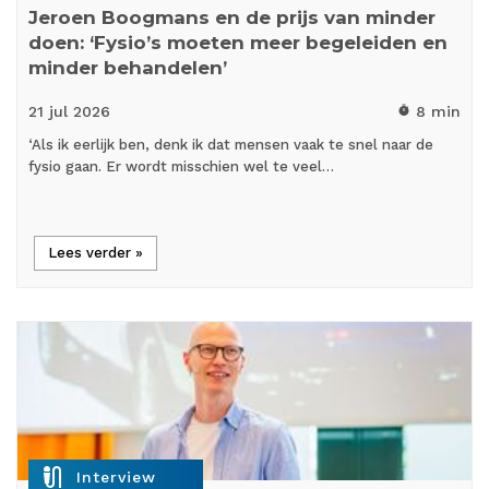
Jeroen Boogmans en de prijs van minder
doen: ‘Fysio’s moeten meer begeleiden en
minder behandelen’
21 jul
2026
8 min
timer
‘Als ik eerlijk ben, denk ik dat mensen vaak te snel naar de
fysio gaan. Er wordt misschien wel te veel…
Lees verder »
mic_external_on
Interview