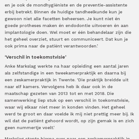
en je ook de mondhygiëniste en de preventie-assistente
erbij betrekt. Binnen de huidige tandheelkunde kun je
gewoon niet alle facetten beheersen. Je kunt niet én
goede protheses maken én endodontie uitvoeren én aan
implantologie doen. Wel moet er één behandelaar zijn die
het geheel overziet, stuurt en communiceert. Dat kun je
ook prima naar de patiënt verantwoorden.’
‘Verschil in toekomstvisie’
Anke Markslag werkte na haar opleiding een aantal jaren
als zelfstandige in een tweekamerpraktijk en daarna bij
een zeskamerpraktijk in Twente. ‘Die praktijk breidde uit
naar elf kamers. Vervolgens heb ik daar ook in de
maatschap gezeten van 2013 tot en met 2018. Die
samenwerking liep stuk op een verschil in toekomstvisie,
waar wij elkaar niet meer in konden vinden. Het geheel
werd te groot en daar voelde ik mij niet prettig meer bij. Ik
wil dat de patiënt gehoord wordt, op zijn gemak is en zich
geen nummertje voelt.’
Markslag stapte hierna over naar een zeskamerpraktijk in