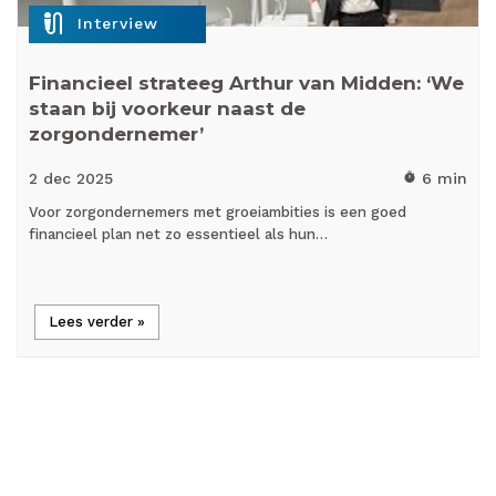
mic_external_on
Interview
Financieel strateeg Arthur van Midden: ‘We
staan bij voorkeur naast de
zorgondernemer’
2 dec
2025
6 min
timer
Voor zorgondernemers met groeiambities is een goed
financieel plan net zo essentieel als hun…
Lees verder »
Load More