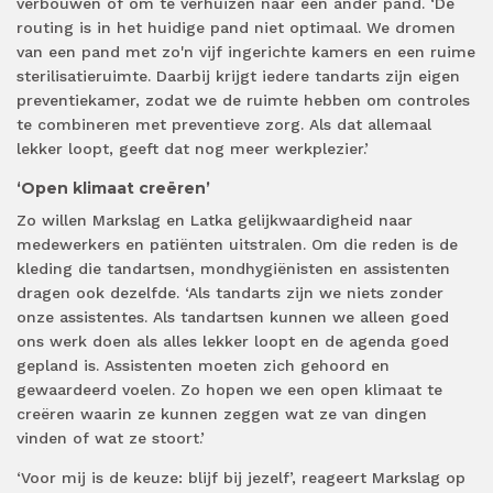
verbouwen of om te verhuizen naar een ander pand. ‘De
routing is in het huidige pand niet optimaal. We dromen
van een pand met zo'n vijf ingerichte kamers en een ruime
sterilisatieruimte. Daarbij krijgt iedere tandarts zijn eigen
preventiekamer, zodat we de ruimte hebben om controles
te combineren met preventieve zorg. Als dat allemaal
lekker loopt, geeft dat nog meer werkplezier.’
‘Open klimaat creëren’
Zo willen Markslag en Latka gelijkwaardigheid naar
medewerkers en patiënten uitstralen. Om die reden is de
kleding die tandartsen, mondhygiënisten en assistenten
dragen ook dezelfde. ‘Als tandarts zijn we niets zonder
onze assistentes. Als tandartsen kunnen we alleen goed
ons werk doen als alles lekker loopt en de agenda goed
gepland is. Assistenten moeten zich gehoord en
gewaardeerd voelen. Zo hopen we een open klimaat te
creëren waarin ze kunnen zeggen wat ze van dingen
vinden of wat ze stoort.’
‘Voor mij is de keuze: blijf bij jezelf’, reageert Markslag op