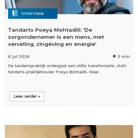
mic_external_on
Interview
Tandarts Poeya Mohtadili: 'De
zorgondernemer is een mens, met
verveling, zingeving en energie'
8 jul
2026
5 min
timer
De tandartspraktijk ondergaat een stille transformatie, stelt
tandarts-praktijkhouder Poeya Mohtadili. Waar…
Lees verder »