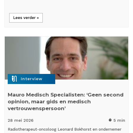
Lees verder »
mic_external_on
Interview
Mauro Medisch Specialisten: ‘Geen second
opinion, maar gids en medisch
vertrouwenspersoon’
28 mei
2026
5 min
timer
Radiotherapeut-oncoloog Leonard Bokhorst en ondernemer