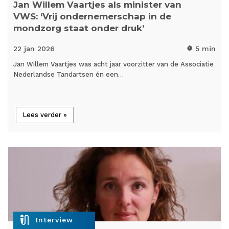
Jan Willem Vaartjes als minister van
VWS: ‘Vrij ondernemerschap in de
mondzorg staat onder druk’
22 jan
2026
5 min
timer
Jan Willem Vaartjes was acht jaar voorzitter van de Associatie
Nederlandse Tandartsen én een…
Lees verder »
mic_external_on
Interview