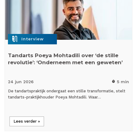
mic_external_on
Interview
Tandarts Poeya Mohtadili over ‘de stille
revolutie’: ‘Onderneem met een geweten’
24 jun
2026
5 min
timer
De tandartspraktijk ondergaat een stille transformatie, stelt
tandarts-praktijkhouder Poeya Mohtadili. Waar…
Lees verder »