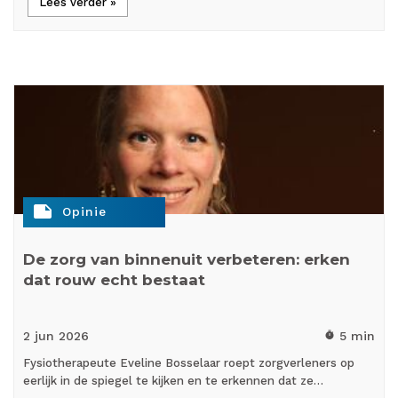
Lees verder »
note
Opinie
De zorg van binnenuit verbeteren: erken
dat rouw echt bestaat
2 jun
2026
5 min
timer
Fysiotherapeute Eveline Bosselaar roept zorgverleners op
eerlijk in de spiegel te kijken en te erkennen dat ze…