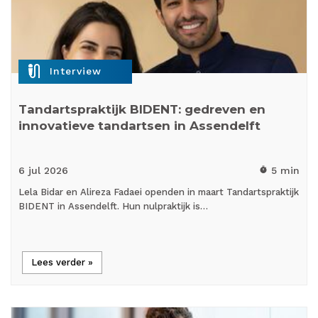
mic_external_on
Interview
Tandartspraktijk BIDENT: gedreven en
innovatieve tandartsen in Assendelft
6 jul
2026
5 min
timer
Lela Bidar en Alireza Fadaei openden in maart Tandartspraktijk
BIDENT in Assendelft. Hun nulpraktijk is…
Lees verder »