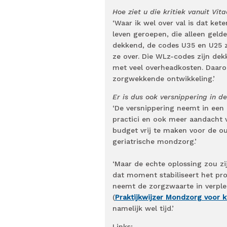
Hoe ziet u die kritiek vanuit Vi
‘Waar ik wel over val is dat ke
leven geroepen, die alleen geld
dekkend, de codes U35 en U25 z
ze over. Die WLz-codes zijn dek
met veel overheadkosten. Daarom
zorgwekkende ontwikkeling.’
Er is dus ook versnippering in d
‘De versnippering neemt in een
practici en ook meer aandacht 
budget vrij te maken voor de o
geriatrische mondzorg.’
‘Maar de echte oplossing zou zi
dat moment stabiliseert het pr
neemt de zorgzwaarte in verple
(
Praktijkwijzer Mondzorg voor 
namelijk wel tijd.’
Links: