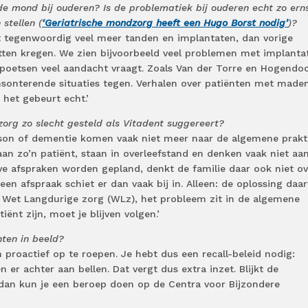
de mond bij ouderen? Is de problematiek bij ouderen echt zo ern
stellen (
‘Geriatrische mondzorg heeft een Hugo Borst nodig’
)?
 tegenwoordig veel meer tanden en implantaten, dan vorige
tten kregen. We zien bijvoorbeeld veel problemen met implanta
 poetsen veel aandacht vraagt. Zoals Van der Torre en Hogendo
onterende situaties tegen. Verhalen over patiënten met maden
 het gebeurt echt.’
zorg zo slecht gesteld als Vitadent suggereert?
nson of dementie komen vaak niet meer naar de algemene prakti
aan zo’n patiënt, staan in overleefstand en denken vaak niet aa
ve afspraken worden gepland, denkt de familie daar ook niet ov
 een afspraak schiet er dan vaak bij in. Alleen: de oplossing daa
 de Wet Langdurige zorg (WLz), het probleem zit in de algemene
iënt zijn, moet je blijven volgen.’
nten in beeld?
 proactief op te roepen. Je hebt dus een recall-beleid nodig:
er achter aan bellen. Dat vergt dus extra inzet. Blijkt de
dan kun je een beroep doen op de Centra voor Bijzondere