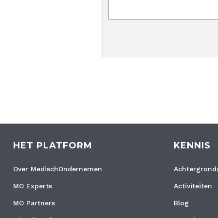
HET PLATFORM
KENNIS
Over MedischOndernemen
Achtergronda
MO Experts
Activiteiten
MO Partners
Blog