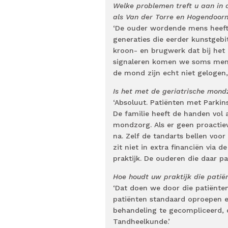
Welke problemen treft u aan in 
als Van der Torre en Hogendoorn 
‘De ouder wordende mens heeft
generaties die eerder kunstgebi
kroon- en brugwerk dat bij het
signaleren komen we soms mens
de mond zijn echt niet gelogen,
Is het met de geriatrische mond
‘Absoluut. Patiënten met Parki
De familie heeft de handen vol 
mondzorg. Als er geen proactie
na. Zelf de tandarts bellen voor
zit niet in extra financiën via
praktijk. De ouderen die daar pat
Hoe houdt uw praktijk die patië
‘Dat doen we door die patiënten
patiënten standaard oproepen en 
behandeling te gecompliceerd, 
Tandheelkunde.’