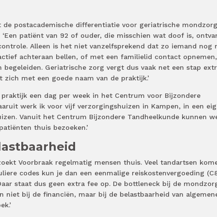
t de postacademische differentiatie voor geriatrische mondzor
. ‘Een patiënt van 92 of ouder, die misschien wat doof is, ontv
controle. Alleen is het niet vanzelfsprekend dat zo iemand nog 
actief achteraan bellen, of met een familielid contact opnemen
n begeleiden. Geriatrische zorg vergt dus vaak net een stap ext
nt zich met een goede naam van de praktijk.’
 praktijk een dag per week in het Centrum voor Bijzondere
aruit werk ik voor vijf verzorgingshuizen in Kampen, in een ei
uizen. Vanuit het Centrum Bijzondere Tandheelkunde kunnen w
atiënten thuis bezoeken.’
lastbaarheid
ezoekt Voorbraak regelmatig mensen thuis. Veel tandartsen kom
guliere codes kun je dan een eenmalige reiskostenvergoeding (C
aar staat dus geen extra fee op. De bottleneck bij de mondzor
n niet bij de financiën, maar bij de belastbaarheid van algemen
ek.’