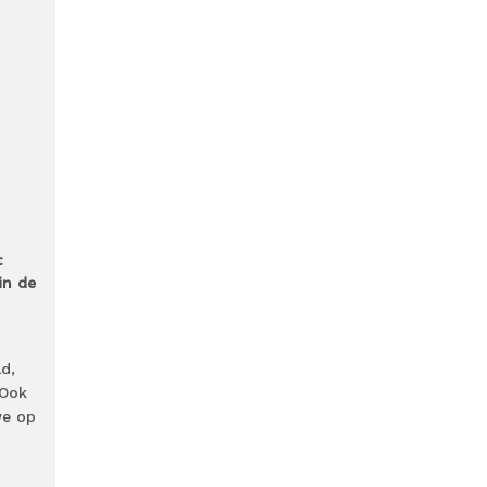
t
in de
d,
 Ook
we op