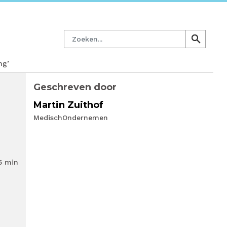
managersnetwerk
Nieuwsbrief
Lid worden
Contact
Zoeken
search
search
ng’
Geschreven door
Martin Zuithof
MedischOndernemen
5 min