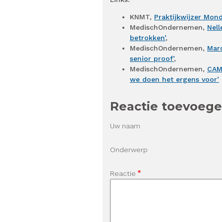
KNMT,
Praktijkwijzer Mon
MedischOndernemen,
Nell
betrokken’
,
MedischOndernemen,
Mar
senior proof’
,
MedischOndernemen,
CAM-
we doen het ergens voor’
Reactie toevoeg
Uw naam
Onderwerp
Reactie