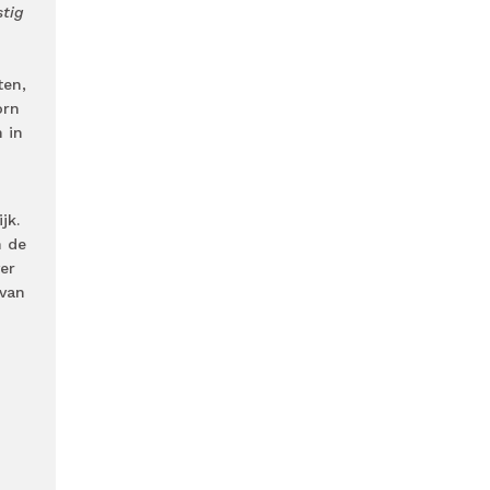
stig
ten,
orn
 in
jk.
n de
er
rvan