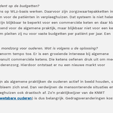
tadent op de budgetten?
tens op WLz-basis werken. Daarvoor zijn zorgzwaartepakketten i
en voor de patiënten in verpleeghuizen. Dat systeem is niet hel
ijn blijkbaar te beperkt voor een commerciële keten en daar k
kend voor de algemene praktijk, maar blijkbaar niet voor een k
 pleiten zij nu voor vaste budgetten per patiënt per jaar. Een
e mondzorg voor ouderen. Wat is volgens u de oplossing?
 enorm tempo toe. Er is een groeiende interesse bij algemene
vanuit commerciële ketens. Die ketens oefenen druk uit om me
uderenzorg. Hierdoor ontstaat er nu een nieuwe markt voor
jn als algemene praktijken de ouderen actief in beeld houden, 
obleem zich snel. Dan verdwijnen de mensonterende situaties e
eghuizen ook drastisch af. Zo’n praktijkwijzer van de KNMT
kwetsbare ouderen
) is dus belangrijk. Gedragsveranderingen kos