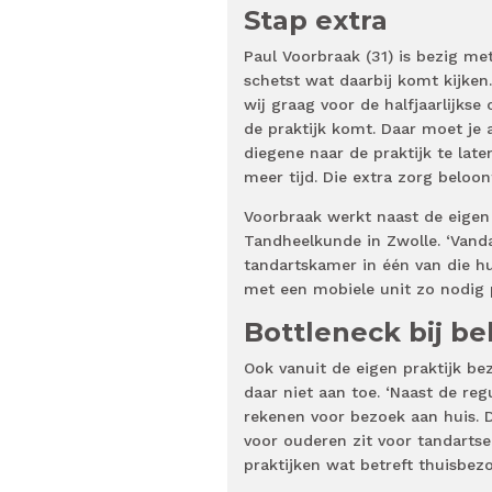
Stap extra
Paul Voorbraak (31) is bezig me
schetst wat daarbij komt kijken
wĳ graag voor de halfjaarlĳkse 
de praktijk komt. Daar moet je 
diegene naar de praktijk te late
meer tijd. Die extra zorg beloo
Voorbraak werkt naast de eigen
Tandheelkunde in Zwolle. ‘Vanda
tandartskamer in één van die h
met een mobiele unit zo nodig p
Bottleneck bij be
Ook vanuit de eigen praktijk b
daar niet aan toe. ‘Naast de re
rekenen voor bezoek aan huis. D
voor ouderen zit voor tandartse
praktijken wat betreft thuisbezo