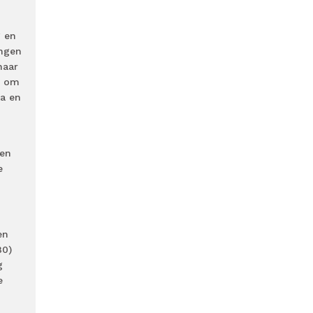
g en
angen
naar
, om
ra en
gen
e
en
80)
g
e