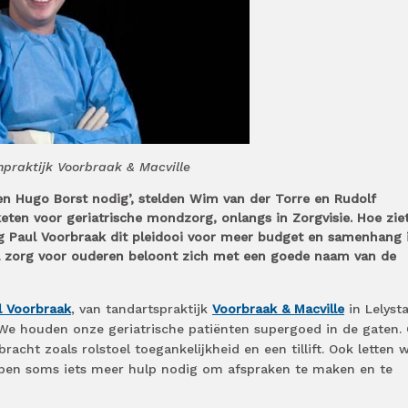
npraktijk Voorbraak & Macville
en Hugo Borst nodig’, stelden Wim van der Torre en Rudolf
ten voor geriatrische mondzorg, onlangs in Zorgvisie. Hoe zie
ng Paul Voorbraak dit pleidooi voor meer budget en samenhang 
 zorg voor ouderen beloont zich met een goede naam van de
l Voorbraak
, van tandartspraktijk
Voorbraak & Macville
in Lelysta
 ‘We houden onze geriatrische patiënten supergoed in de gaten.
cht zoals rolstoel toegankelĳkheid en een tillift. Ook letten 
bben soms iets meer hulp nodig om afspraken te maken en te