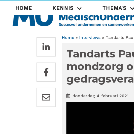
Overslaan
Hoofdnavigatie
HOME
KENNIS
THEMA'S
en
naar
de
inhoud
gaan
Home
Interviews
Tandarts Paul
Kruimelpad
Tandarts Pa
mondzorg o
gedragsvera
donderdag 4 februari 2021