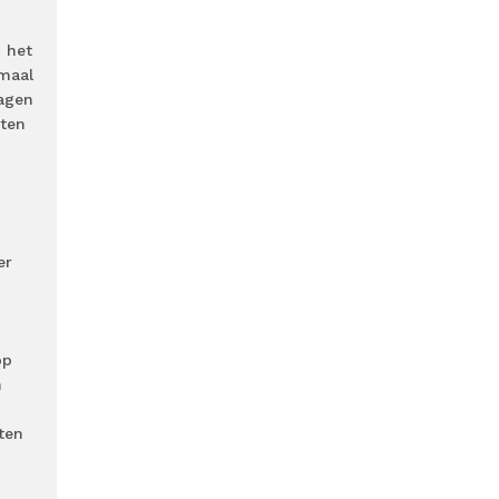
n het
emaal
lagen
eten
er
op
n
ten