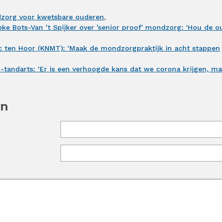
dzorg voor kwetsbare ouderen
,
eke Bots-Van ’t Spijker over 'senior proof' mondzorg: ‘Hou de o
c ten Hoor (KNMT): ‘Maak de mondzorgpraktijk in acht stappen
tandarts: ‘Er is een verhoogde kans dat we corona krijgen, ma
en