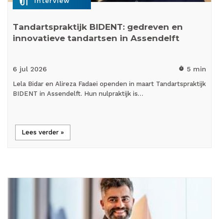
mic_external_on
Interview
Tandartspraktijk BIDENT: gedreven en
innovatieve tandartsen in Assendelft
6 jul
2026
5 min
timer
Lela Bidar en Alireza Fadaei openden in maart Tandartspraktijk
BIDENT in Assendelft. Hun nulpraktijk is…
Lees verder »