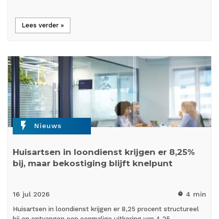
Lees verder »
flash_on
Nieuws
Huisartsen in loondienst krijgen er 8,25%
bij, maar bekostiging blijft knelpunt
16 jul
2026
4 min
timer
Huisartsen in loondienst krijgen er 8,25 procent structureel
bij en ontvangen een eenmalige uitkering van 4,25…