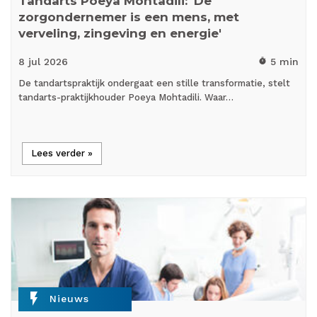
Tandarts Poeya Mohtadili: 'De
zorgondernemer is een mens, met
verveling, zingeving en energie'
8 jul
2026
5 min
timer
De tandartspraktijk ondergaat een stille transformatie, stelt
tandarts-praktijkhouder Poeya Mohtadili. Waar…
Lees verder »
flash_on
Nieuws