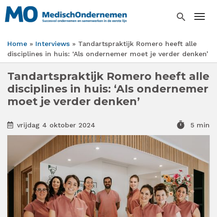
Overslaan
en
search
Togg
naar
de
Home
Interviews
Tandartspraktijk Romero heeft alle
inhoud
Kruimelpad
disciplines in huis: ‘Als ondernemer moet je verder denken’
gaan
Tandartspraktijk Romero heeft alle
disciplines in huis: ‘Als ondernemer
moet je verder denken’
timer
vrijdag 4 oktober 2024
5 min