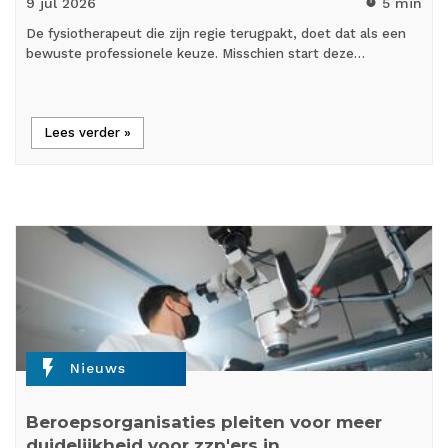
9 jul
2026
5 min
timer
De fysiotherapeut die zijn regie terugpakt, doet dat als een
bewuste professionele keuze. Misschien start deze…
Lees verder »
flash_on
Nieuws
Beroepsorganisaties pleiten voor meer
duidelijkheid voor zzp'ers in