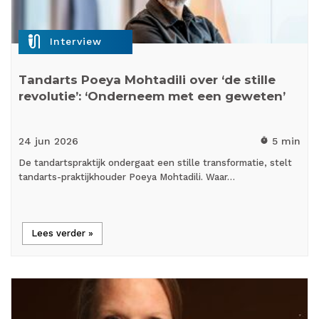
mic_external_on
Interview
Tandarts Poeya Mohtadili over ‘de stille
revolutie’: ‘Onderneem met een geweten’
24 jun
2026
5 min
timer
De tandartspraktijk ondergaat een stille transformatie, stelt
tandarts-praktijkhouder Poeya Mohtadili. Waar…
Lees verder »