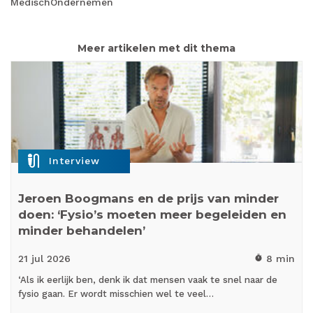
MedischOndernemen
Meer artikelen met dit thema
mic_external_on
Interview
Jeroen Boogmans en de prijs van minder
doen: ‘Fysio’s moeten meer begeleiden en
minder behandelen’
21 jul
2026
8 min
timer
‘Als ik eerlijk ben, denk ik dat mensen vaak te snel naar de
fysio gaan. Er wordt misschien wel te veel…