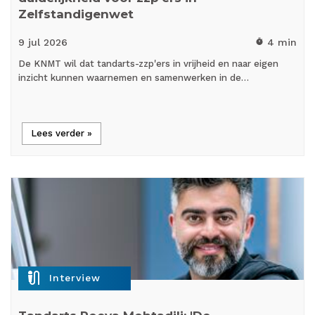
Zelfstandigenwet
9 jul
2026
4 min
timer
De KNMT wil dat tandarts-zzp'ers in vrijheid en naar eigen
inzicht kunnen waarnemen en samenwerken in de…
Lees verder »
mic_external_on
Interview