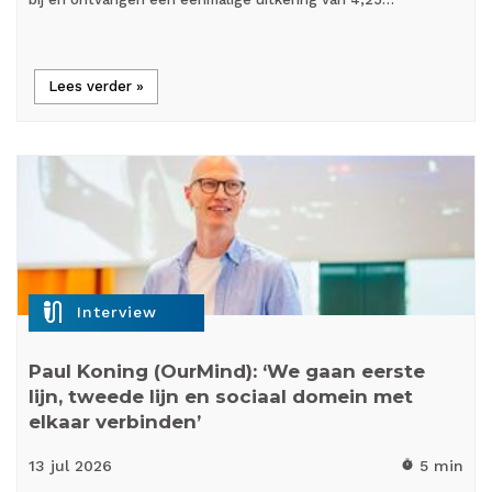
Lees verder »
mic_external_on
Interview
Paul Koning (OurMind): ‘We gaan eerste
lijn, tweede lijn en sociaal domein met
elkaar verbinden’
13 jul
2026
5 min
timer