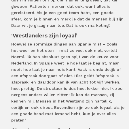
dus fijn vinden om op die manier te groeien, dat kan
gewoon. Patiënten merken dat ook, want alles is
gerelateerd. Als je een goed team hebt, een goede
sfeer, kom je binnen en merk je dat de mensen blij zijn.
Daar wil je graag naar toe. Dat is ook marketing.’
‘Westlanders zijn loyaal’
Hoewel ze sommige dingen aan Spanje mist – zoals
het weer en het eten – mist ze veel ook niet, vertelt
Noemi. ‘Ik heb absoluut geen spijt van de keuze voor
Nederland. In Spanje weet je hoe laat je begint, maar
nooit hoe laat je naar huis kunt. Vaak is onduidelijk of
een afspraak doorgaat of niet. Hier geldt ‘afspraak is
afspraak’ en daardoor kan ik van acht tot vijf werken,
heel prettig. De structuur is dus heel lekker hier. Ik zou
nergens anders willen zitten: ik ken de mensen, zij
kennen mij. Mensen in het Westland zijn hartelijk,
eerlijk en ook direct. Bovendien zijn ze ook loyaal: als je
een goede band met iemand hebt, kun je over alles
praten.’