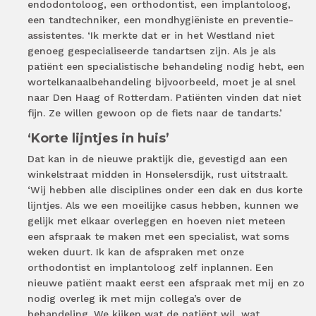
endodontoloog, een orthodontist, een implantoloog,
een tandtechniker, een mondhygiëniste en preventie-
assistentes. ‘Ik merkte dat er in het Westland niet
genoeg gespecialiseerde tandartsen zijn. Als je als
patiënt een specialistische behandeling nodig hebt, een
wortelkanaalbehandeling bijvoorbeeld, moet je al snel
naar Den Haag of Rotterdam. Patiënten vinden dat niet
fijn. Ze willen gewoon op de fiets naar de tandarts.’
‘Korte lijntjes in huis’
Dat kan in de nieuwe praktijk die, gevestigd aan een
winkelstraat midden in Honselersdijk, rust uitstraalt.
‘Wij hebben alle disciplines onder een dak en dus korte
lijntjes. Als we een moeilijke casus hebben, kunnen we
gelijk met elkaar overleggen en hoeven niet meteen
een afspraak te maken met een specialist, wat soms
weken duurt. Ik kan de afspraken met onze
orthodontist en implantoloog zelf inplannen. Een
nieuwe patiënt maakt eerst een afspraak met mij en zo
nodig overleg ik met mijn collega’s over de
behandeling. We kijken wat de patiënt wil, wat