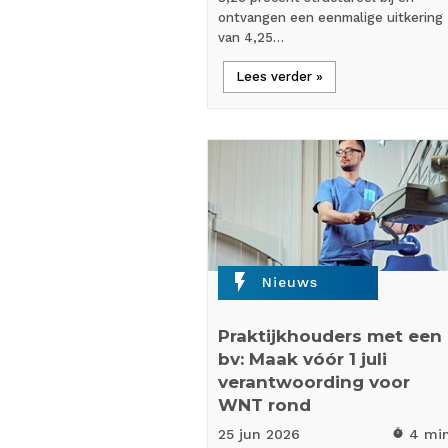
ontvangen een eenmalige uitkering
van 4,25…
Lees verder »
flash_on
Nieuws
Praktijkhouders met een
bv: Maak vóór 1 juli
verantwoording voor
WNT rond
25 jun
2026
4 mi
timer