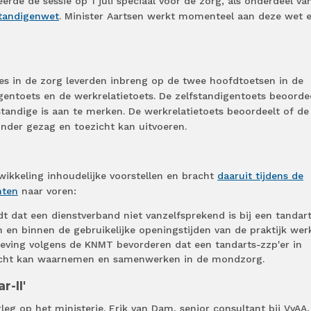
rde de sessie op 1 juli speciaal voor de zorg, als onderdeel va
standigenwet
. Minister Aartsen werkt momenteel aan deze wet 
es in de zorg leverden inbreng op de twee hoofdtoetsen in de
gentoets en de werkrelatietoets. De zelfstandigentoets beoorde
fstandige is aan te merken. De werkrelatietoets beoordeelt of de
zonder gezag en toezicht kan uitvoeren.
kkeling inhoudelijke voorstellen en bracht
daaruit tijdens de
nten
naar voren:
t dat een dienstverband niet vanzelfsprekend is bij een tandar
 en binnen de gebruikelijke openingstijden van de praktijk werk
ving volgens de KNMT bevorderen dat een tandarts-zzp'er in
nzicht kan waarnemen en samenwerken in de mondzorg.
-II'
eg op het ministerie. Erik van Dam, senior consultant bij VvAA,