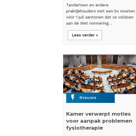
Tandartsen en andere
praktijkhouders met een bv moeten
vóór 1 juli aantonen dat ze voldoen
aan de Wet normering…
Lees verder »
flash_on
Nieuws
Kamer verwerpt moties
voor aanpak problemen
fysiotherapie