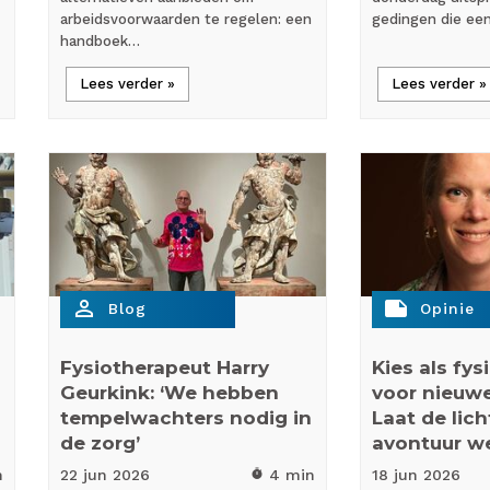
arbeidsvoorwaarden te regelen: een
gedingen die ee
handboek…
Lees verder »
Lees verder »
person_outline
note
Blog
Opinie
Fysiotherapeut Harry
Kies als fy
Geurkink: ‘We hebben
voor nieuw
tempelwachters nodig in
Laat de lic
de zorg’
avontuur w
n
22 jun
2026
4 min
18 jun
2026
timer