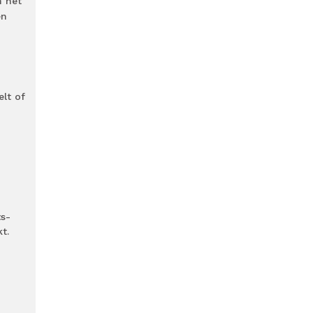
n het
en
elt of
ts-
t.