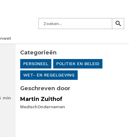
managersnetwerk
Nieuwsbrief
Lid worden
Contact
Zoeken
search
search
enwet
Categorieën
PERSONEEL
POLITIEK EN BELEID
WET- EN REGELGEVING
Geschreven door
4 min
Martin Zuithof
MedischOndernemen