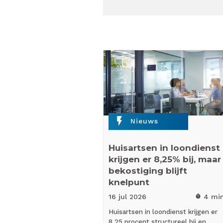
flash_on
Nieuws
Huisartsen in loondienst
krijgen er 8,25% bij, maar
bekostiging blijft
knelpunt
16 jul
2026
4 mi
timer
Huisartsen in loondienst krijgen er
8,25 procent structureel bij en