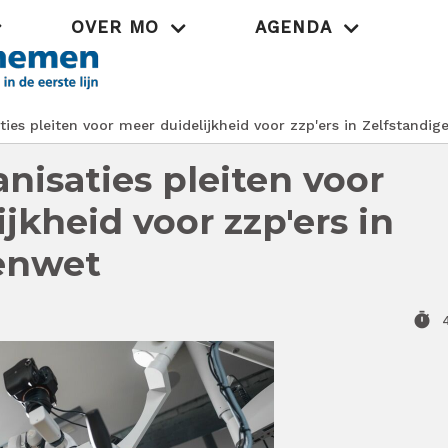
OVER MO
AGENDA
Praktijk
ies pleiten voor meer duidelijkheid voor zzp'ers in Zelfstandig
nisaties pleiten voor
jkheid voor zzp'ers in
enwet
timer