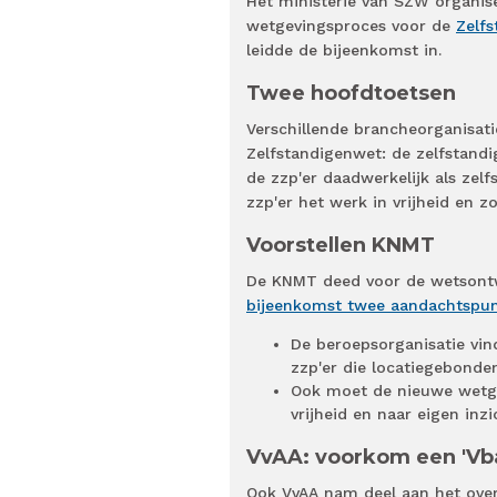
Het ministerie van SZW organisee
wetgevingsproces voor de
Zelf
leidde de bijeenkomst in.
Twee hoofdtoetsen
Verschillende brancheorganisati
Zelfstandigenwet: de zelfstandi
de zzp'er daadwerkelijk als zel
zzp'er het werk in vrijheid en 
Voorstellen KNMT
De KNMT deed voor de wetsontwi
bijeenkomst twee aandachtspu
De beroepsorganisatie vind
zzp'er die locatiegebonden
Ook moet de nieuwe wetge
vrijheid en naar eigen i
VvAA: voorkom een 'Vbar
Ook VvAA nam deel aan het overl