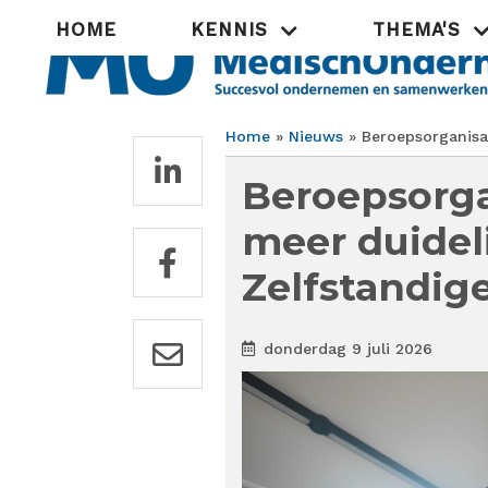
Overslaan
Hoofdnavigatie
HOME
KENNIS
THEMA'S
en
naar
de
inhoud
gaan
Home
Nieuws
Beroepsorganisat
Kruimelpad
Beroepsorga
meer duideli
Zelfstandig
donderdag 9 juli 2026