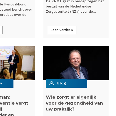
De KNMT gaat in beroep tegen het
de Fysiovakbond
besluit van de Nederlandse
ustend bericht over
Zorgautoriteit (NZa) over de…
erdebat over de
Lees verder »
person_outline
ew
Blog
man:
Wie zorgt er eigenlijk
ventie vergt
voor de gezondheid van
j
uw praktijk?
der en