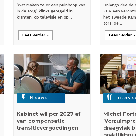
'Wat maken ze er een puinhoop van
Onlangs deelde 
in de zorg', klinkt geregeld in
FDV een verontr
kranten, op televisie en op…
het Tweede Kam
zorg: de…
Lees verder »
Lees verder »
flash_on
mic_external_on
Nieuws
Intervi
Kabinet wil per 2027 af
Michel Fort
van compensatie
‘Verzuimpre
transitievergoedingen
draagvlak bi
praktijkhou