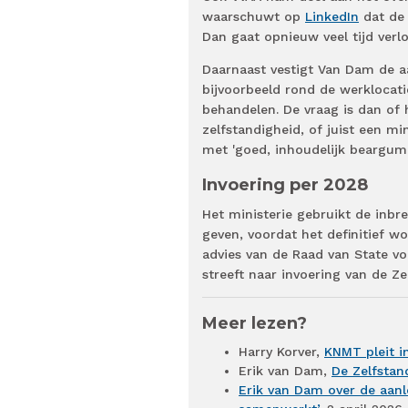
waarschuwt op
LinkedIn
dat de 
Dan gaat opnieuw veel tijd verlo
Daarnaast vestigt Van Dam de aa
bijvoorbeeld rond de werklocati
behandelen. De vraag is dan of 
zelfstandigheid, of juist een m
met 'goed, inhoudelijk beargumen
Invoering per 2028
Het ministerie gebruikt de inbr
geven, voordat het definitief w
advies van de Raad van State vo
streeft naar invoering van de Z
Meer lezen?
Harry Korver,
KNMT pleit i
Erik van Dam,
De Zelfstan
Erik van Dam over de aanl