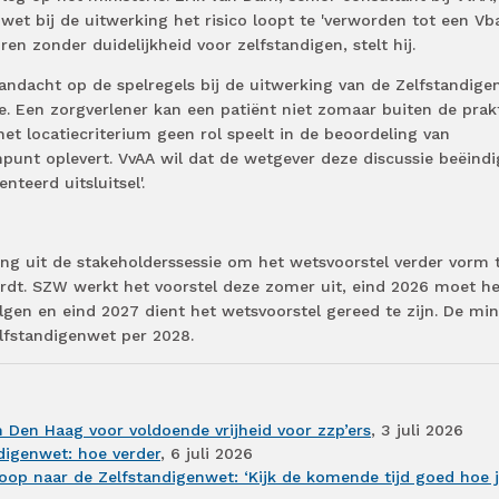
wet bij de uitwerking het risico loopt te 'verworden tot een Vbar
ren zonder duidelijkheid voor zelfstandigen, stelt hij.
ndacht op de spelregels bij de uitwerking van de Zelfstandige
e. Een zorgverlener kan een patiënt niet zomaar buiten de prakt
het locatiecriterium geen rol speelt in de beoordeling van
inpunt oplevert. VvAA wil dat de wetgever deze discussie beëindi
teerd uitsluitsel'.
eng uit de stakeholderssessie om het wetsvoorstel verder vorm 
ordt. SZW werkt het voorstel deze zomer uit, eind 2026 moet he
lgen en eind 2027 dient het wetsvoorstel gereed te zijn. De min
elfstandigenwet per 2028.
n Den Haag voor voldoende vrijheid voor zzp’ers
, 3 juli 2026
digenwet: hoe verder
, 6 juli 2026
oop naar de Zelfstandigenwet: ‘Kijk de komende tijd goed hoe 