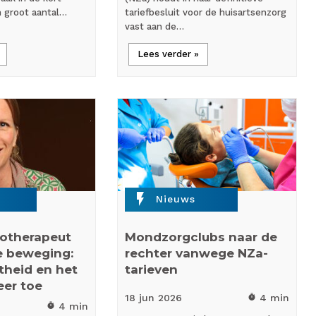
n groot aantal…
tariefbesluit voor de huisartsenzorg
vast aan de…
Lees verder »
flash_on
Nieuws
siotherapeut
Mondzorgclubs naar de
e beweging:
rechter vanwege NZa-
htheid en het
tarieven
eer toe
18 jun
2026
4 min
timer
4 min
timer