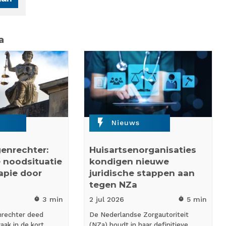
a
flash_on
Nieuws
enrechter:
Huisartsenorganisaties
 noodsituatie
kondigen nieuwe
rapie door
juridische stappen aan
tegen NZa
3 min
2 jul
2026
5 min
timer
timer
nrechter deed
De Nederlandse Zorgautoriteit
aak in de kort
(NZa) houdt in haar definitieve