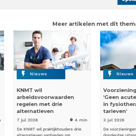
Meer artikelen met dit them
flash_on
flash_on
Nieuws
Nieuws
KNMT wil
Voorziening
arbeidsvoorwaarden
'Geen acute
regelen met drie
in fysiothe
alternatieven
tarieven'
n
7 jul
2026
4 min
3 jul
2026
timer
De KNMT wil praktijkhouders drie
De voorzieninge
alternatieven aanbieden om
donderdag uitspr