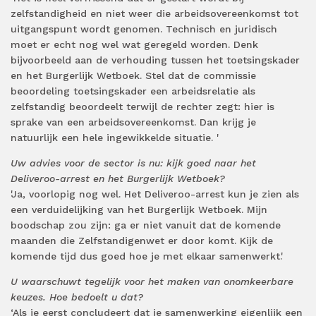
zelfstandigheid en niet weer die arbeidsovereenkomst tot
uitgangspunt wordt genomen. Technisch en juridisch
moet er echt nog wel wat geregeld worden. Denk
bijvoorbeeld aan de verhouding tussen het toetsingskader
en het Burgerlijk Wetboek. Stel dat de commissie
beoordeling toetsingskader een arbeidsrelatie als
zelfstandig beoordeelt terwijl de rechter zegt: hier is
sprake van een arbeidsovereenkomst. Dan krijg je
natuurlijk een hele ingewikkelde situatie. '
Uw advies voor de sector is nu: kijk goed naar het
Deliveroo-arrest en het Burgerlijk Wetboek?
'Ja, voorlopig nog wel. Het Deliveroo-arrest kun je zien als
een verduidelijking van het Burgerlijk Wetboek. Mijn
boodschap zou zijn: ga er niet vanuit dat de komende
maanden die Zelfstandigenwet er door komt.
Kijk de
komende tijd dus goed hoe je met elkaar samenwerkt.'
U waarschuwt tegelijk voor het maken van onomkeerbare
keuzes. Hoe bedoelt u dat?
‘Als je eerst concludeert dat je samenwerking eigenlijk een