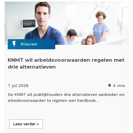
flash_on
Nieuws
KNMT wil arbeidsvoorwaarden regelen met
drie alternatieven
7 jul
2026
4 min
timer
De KNMT wil praktijkhouders drie alternatieven aanbieden om
arbeidsvoorwaarden te regelen: een handboek…
Lees verder »