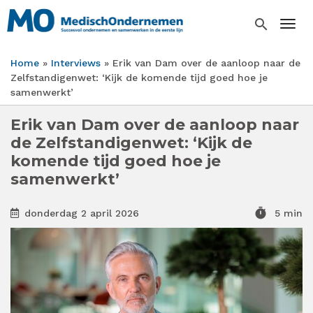
Overslaan
en
search
Togg
naar
de
Home
Interviews
Erik van Dam over de aanloop naar de
inhoud
Kruimelpad
Zelfstandigenwet: ‘Kijk de komende tijd goed hoe je
gaan
samenwerkt’
Erik van Dam over de aanloop naar
de Zelfstandigenwet: ‘Kijk de
komende tijd goed hoe je
samenwerkt’
timer
donderdag 2 april 2026
5 min