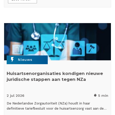
flash_on
Nieuws
Huisartsenorganisaties kondigen nieuwe
juridische stappen aan tegen NZa
2 jul
2026
5 min
timer
De Nederlandse Zorgautoriteit (NZa) houdt in haar
definitieve tariefbesluit voor de huisartsenzorg vast aan de…