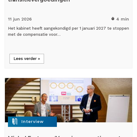
11 jun
2026
4 min
timer
Het kabinet heeft aangekondigd per 1 januari 2027 te stoppen
met de compensatie voor…
Lees verder »
mic_external_on
Interview