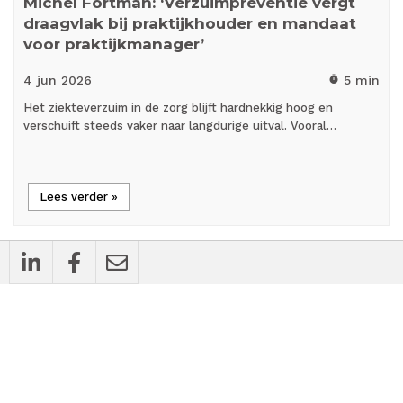
Michel Fortman: ‘Verzuimpreventie vergt
draagvlak bij praktijkhouder en mandaat
voor praktijkmanager’
4 jun
2026
5 min
timer
Het ziekteverzuim in de zorg blijft hardnekkig hoog en
verschuift steeds vaker naar langdurige uitval. Vooral…
Lees verder »
person_outline
Blog