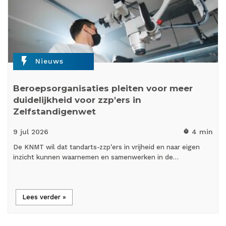
flash_on
Nieuws
Beroepsorganisaties pleiten voor meer
duidelijkheid voor zzp'ers in
Zelfstandigenwet
9 jul
2026
4 min
timer
De KNMT wil dat tandarts-zzp'ers in vrijheid en naar eigen
inzicht kunnen waarnemen en samenwerken in de…
Lees verder »