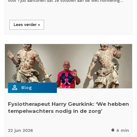
vóór 1 juli aantonen dat ze voldoen aan de Wet normering…
Lees verder »
person_outline
Blog
Fysiotherapeut Harry Geurkink: ‘We hebben
tempelwachters nodig in de zorg’
22 jun
2026
4 min
timer