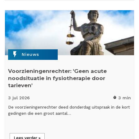
flash_on
Nieuws
Voorzieningenrechter: 'Geen acute
noodsituatie in fysiotherapie door
tarieven'
3 jul
2026
3 min
timer
De voorzieningenrechter deed donderdag uitspraak in de kort
gedingen die een groot aantal…
Lees verder »