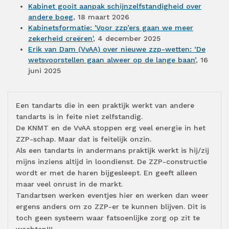
Kabinet gooit aanpak schijnzelfstandigheid over
andere boeg
, 18 maart 2026
Kabinetsformatie: 'Voor zzp’ers gaan we meer
zekerheid creëren'
, 4 december 2025
Erik van Dam (VvAA) over nieuwe zzp-wetten: ‘De
wetsvoorstellen gaan alweer op de lange baan’
, 16
juni 2025
Een tandarts die in een praktijk werkt van andere
tandarts is in feite niet zelfstandig.
De KNMT en de VvAA stoppen erg veel energie in het
ZZP-schap. Maar dat is feitelijk onzin.
Als een tandarts in andermans praktijk werkt is hij/zij
mijns inziens altijd in loondienst. De ZZP-constructie
wordt er met de haren bijgesleept. En geeft alleen
maar veel onrust in de markt.
Tandartsen werken eventjes hier en werken dan weer
ergens anders om zo ZZP-er te kunnen blijven. Dit is
toch geen systeem waar fatsoenlijke zorg op zit te
wachten!!!