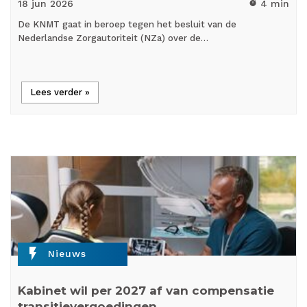
18 jun
2026
4 min
timer
De KNMT gaat in beroep tegen het besluit van de
Nederlandse Zorgautoriteit (NZa) over de…
Lees verder »
flash_on
Nieuws
Kabinet wil per 2027 af van compensatie
transitievergoedingen