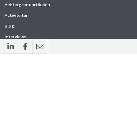
Achtergrondartikelen
Activiteiten
Blog
Interviews
Nieuws
Vacatures
Whitepapers
WEBSITE
Privacyverklaring
Algemene voorwaarden
CONTACT