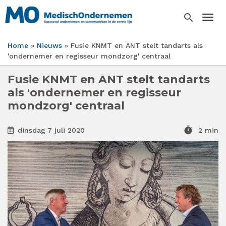
Overslaan
en
search
Togg
naar
de
Home
Nieuws
Fusie KNMT en ANT stelt tandarts als
inhoud
Kruimelpad
'ondernemer en regisseur mondzorg' centraal
gaan
Fusie KNMT en ANT stelt tandarts
als 'ondernemer en regisseur
mondzorg' centraal
timer
dinsdag 7 juli 2020
2 min