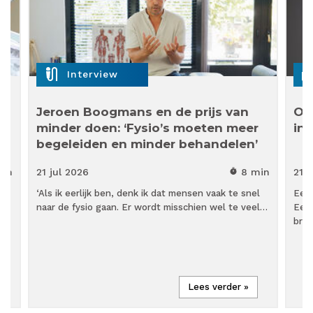
mic_external_on
cas
Interview
t
Jeroen Boogmans en de prijs van
Om
e
minder doen: ‘Fysio’s moeten meer
in 
begeleiden en minder behandelen’
min
21 jul
2026
8 min
21 j
timer
,
‘Als ik eerlijk ben, denk ik dat mensen vaak te snel
Een 
naar de fysio gaan. Er wordt misschien wel te veel…
Een 
bra
Lees verder »