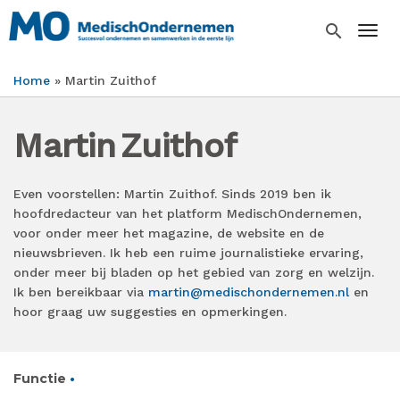
Overslaan
en
search
Togg
naar
de
Home
Martin Zuithof
inhoud
Kruimelpad
gaan
Martin
Zuithof
Even voorstellen: Martin Zuithof. Sinds 2019 ben ik
hoofdredacteur van het platform MedischOndernemen,
voor onder meer het magazine, de website en de
nieuwsbrieven. Ik heb een ruime journalistieke ervaring,
onder meer bij bladen op het gebied van zorg en welzijn.
Ik ben bereikbaar via
martin@medischondernemen.nl
en
hoor graag uw suggesties en opmerkingen.
Functie
•