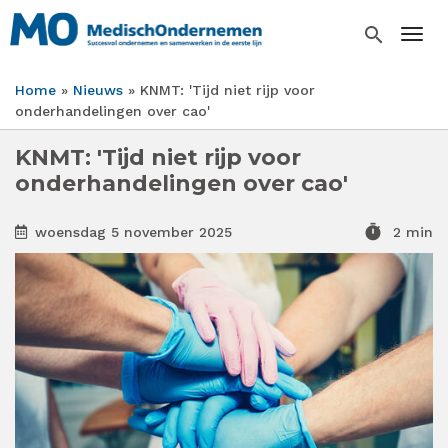
Overslaan
en
search
Togg
naar
de
Home
Nieuws
KNMT: 'Tijd niet rijp voor
inhoud
Kruimelpad
onderhandelingen over cao'
gaan
KNMT: 'Tijd niet rijp voor
onderhandelingen over cao'
timer
woensdag 5 november 2025
2 min