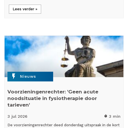
Lees verder »
flash_on
Nieuws
Voorzieningenrechter: 'Geen acute
noodsituatie in fysiotherapie door
tarieven'
3 jul
2026
3 min
timer
De voorzieningenrechter deed donderdag uitspraak in de kort