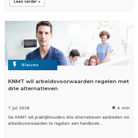
Lees verder »
flash_on
Nieuws
KNMT wil arbeidsvoorwaarden regelen met
drie alternatieven
7 jul
2026
4 min
timer
De KNMT wil praktijkhouders drie alternatieven aanbieden om
arbeidsvoorwaarden te regelen: een handboek…