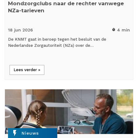
Mondzorgclubs naar de rechter vanwege
NZa-tarieven
18 jun
2026
4 min
timer
De KNMT gaat in beroep tegen het besluit van de
Nederlandse Zorgautoriteit (NZa) over de…
Lees verder »
flash_on
Nieuws