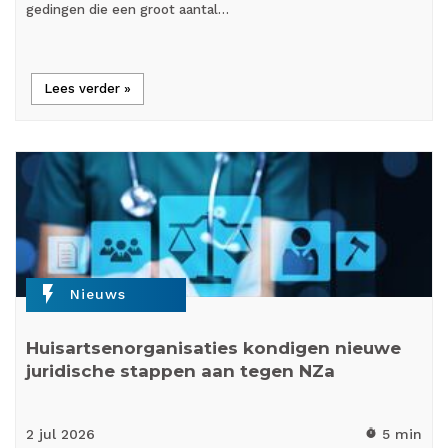
gedingen die een groot aantal…
Lees verder »
flash_on
Nieuws
Huisartsenorganisaties kondigen nieuwe
juridische stappen aan tegen NZa
2 jul
2026
5 min
timer