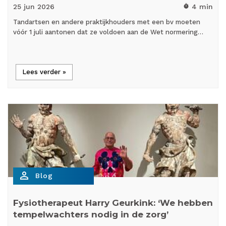
25 jun
2026
4 min
timer
Tandartsen en andere praktijkhouders met een bv moeten
vóór 1 juli aantonen dat ze voldoen aan de Wet normering…
Lees verder »
person_outline
Blog
Fysiotherapeut Harry Geurkink: ‘We hebben
tempelwachters nodig in de zorg’