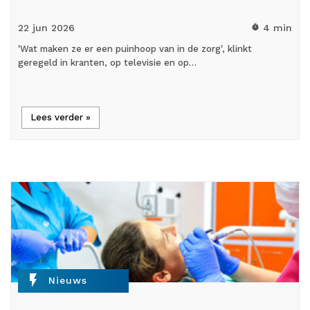
22 jun
2026
4 min
timer
'Wat maken ze er een puinhoop van in de zorg', klinkt
geregeld in kranten, op televisie en op…
Lees verder »
flash_on
Nieuws