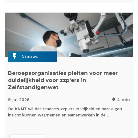
flash_on
Nieuws
Beroepsorganisaties pleiten voor meer
duidelijkheid voor zzp'ers in
Zelfstandigenwet
9 jul
2026
4 min
timer
De KNMT wil dat tandarts-zzp'ers in vrijheid en naar eigen
inzicht kunnen waarnemen en samenwerken in de…