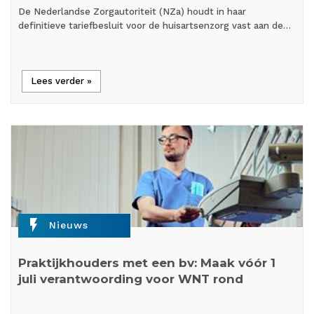
De Nederlandse Zorgautoriteit (NZa) houdt in haar
definitieve tariefbesluit voor de huisartsenzorg vast aan de…
Lees verder »
flash_on
Nieuws
Praktijkhouders met een bv: Maak vóór 1
juli verantwoording voor WNT rond