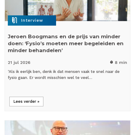
mic_external_on
Interview
Jeroen Boogmans en de prijs van minder
doen: ‘Fysio’s moeten meer begeleiden en
minder behandelen’
21 jul
2026
8 min
timer
‘Als ik eerlijk ben, denk ik dat mensen vaak te snel naar de
fysio gaan. Er wordt misschien wel te veel…
Lees verder »