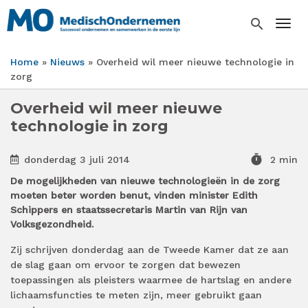
Overslaan
en
search
Togg
naar
de
Home
Nieuws
Overheid wil meer nieuwe technologie in
inhoud
Kruimelpad
zorg
gaan
Overheid wil meer nieuwe
technologie in zorg
timer
donderdag 3 juli 2014
2 min
De mogelijkheden van nieuwe technologieën in de zorg
moeten beter worden benut, vinden minister Edith
Schippers en staatssecretaris Martin van Rijn van
Volksgezondheid.
Zij schrijven donderdag aan de Tweede Kamer dat ze aan
de slag gaan om ervoor te zorgen dat bewezen
toepassingen als pleisters waarmee de hartslag en andere
lichaamsfuncties te meten zijn, meer gebruikt gaan