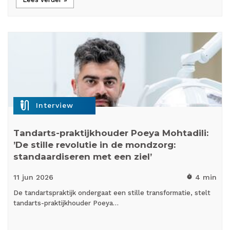
mic_external_on
Interview
Tandarts-praktijkhouder Poeya Mohtadili:
’De stille revolutie in de mondzorg:
standaardiseren met een ziel’
11 jun
2026
4 min
timer
De tandartspraktijk ondergaat een stille transformatie, stelt
tandarts-praktijkhouder Poeya…