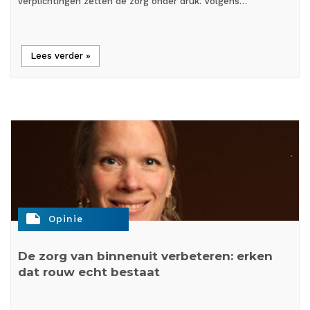
verplichtingen zetten de zorg onder druk. Volgens…
Lees verder »
note
Opinie
De zorg van binnenuit verbeteren: erken
dat rouw echt bestaat