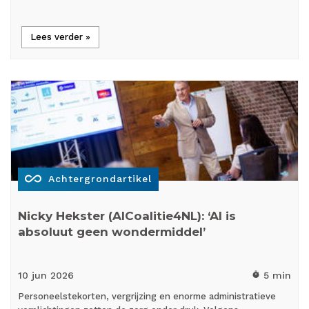
Lees verder »
all_inclusive
Achtergrondartikel
Nicky Hekster (AICoalitie4NL): ‘AI is
absoluut geen wondermiddel’
10 jun
2026
5 min
timer
Personeelstekorten, vergrijzing en enorme administratieve