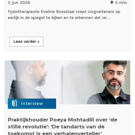
2 jun
2026
5 min
timer
Fysiotherapeute Eveline Bosselaar roept zorgverleners op
eerlijk in de spiegel te kijken en te erkennen dat ze…
Lees verder »
mic_external_on
Interview
Praktijkhouder Poeya Mohtadili over ‘de
stille revolutie’: ‘De tandarts van de
toekomst is een verhalenverteller’