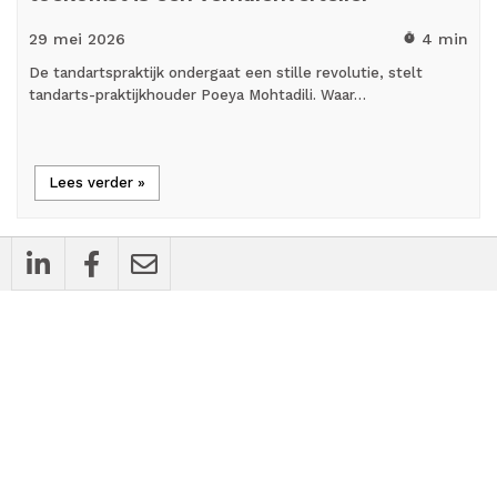
29 mei
2026
4 min
timer
De tandartspraktijk ondergaat een stille revolutie, stelt
tandarts-praktijkhouder Poeya Mohtadili. Waar…
Lees verder »
mic_external_on
Interview
Mauro Medisch Specialisten: ‘Geen second
opinion, maar gids en medisch