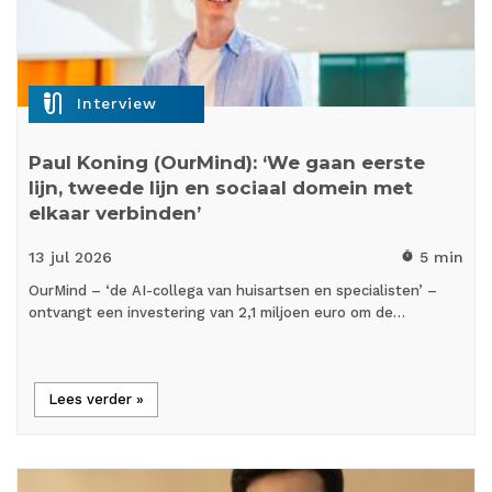
mic_external_on
Interview
Paul Koning (OurMind): ‘We gaan eerste
lijn, tweede lijn en sociaal domein met
elkaar verbinden’
13 jul
2026
5 min
timer
OurMind – ‘de AI-collega van huisartsen en specialisten’ –
ontvangt een investering van 2,1 miljoen euro om de…
Lees verder »