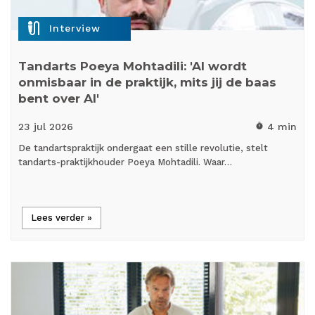
mic_external_on
Interview
Tandarts Poeya Mohtadili: 'AI wordt
onmisbaar in de praktijk, mits jij de baas
bent over AI'
23 jul
2026
4 min
timer
De tandartspraktijk ondergaat een stille revolutie, stelt
tandarts-praktijkhouder Poeya Mohtadili. Waar…
Lees verder »