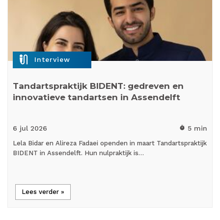
mic_external_on
Interview
Tandartspraktijk BIDENT: gedreven en
innovatieve tandartsen in Assendelft
6 jul
2026
5 min
timer
Lela Bidar en Alireza Fadaei openden in maart Tandartspraktijk
BIDENT in Assendelft. Hun nulpraktijk is…
Lees verder »