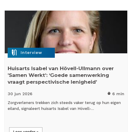
mic_external_on
Interview
Huisarts Isabel van Hövell-Ullmann over
'Samen Werkt': ‘Goede samenwerking
vraagt perspectivische lenigheid’
30 jun
2026
6 min
timer
Zorgverleners trekken zich steeds vaker terug op hun eigen
eiland, signaleert huisarts Isabel van Hövell-…
Lees verder »