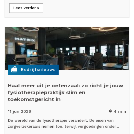
Lees verder »
cases
Bedrijfsnieuws
Haal meer uit je oefenzaal: zo richt je jouw
fysiotherapiepraktijk slim en
toekomstgericht in
11 jun
2026
4 min
timer
De wereld van de fysiotherapie verandert. De eisen van
zorgverzekeraars nemen toe, terwijl vergoedingen onder…