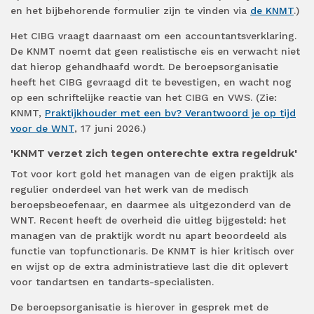
en het bijbehorende formulier zijn te vinden via
de KNMT
.)
Het CIBG vraagt daarnaast om een accountantsverklaring.
De KNMT noemt dat geen realistische eis en verwacht niet
dat hierop gehandhaafd wordt. De beroepsorganisatie
heeft het CIBG gevraagd dit te bevestigen, en wacht nog
op een schriftelijke reactie van het CIBG en VWS. (Zie:
KNMT,
Praktijkhouder met een bv? Verantwoord je op tijd
voor de WNT
, 17 juni 2026.)
'KNMT verzet zich tegen onterechte extra regeldruk'
Tot voor kort gold het managen van de eigen praktijk als
regulier onderdeel van het werk van de medisch
beroepsbeoefenaar, en daarmee als uitgezonderd van de
WNT. Recent heeft de overheid die uitleg bijgesteld: het
managen van de praktijk wordt nu apart beoordeeld als
functie van topfunctionaris. De KNMT is hier kritisch over
en wijst op de extra administratieve last die dit oplevert
voor tandartsen en tandarts-specialisten.
De beroepsorganisatie is hierover in gesprek met de