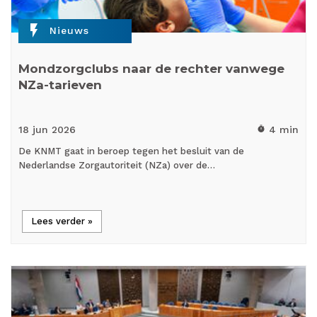
flash_on
Nieuws
Mondzorgclubs naar de rechter vanwege
NZa-tarieven
18 jun
2026
4 min
timer
De KNMT gaat in beroep tegen het besluit van de
Nederlandse Zorgautoriteit (NZa) over de…
Lees verder »