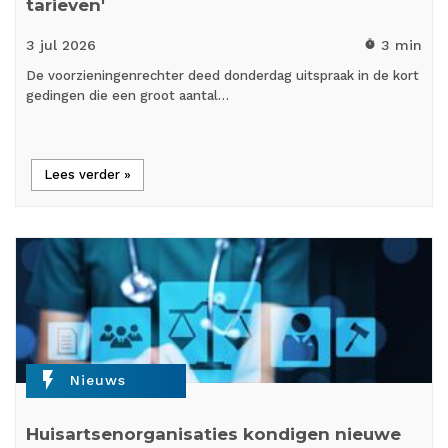
tarieven'
3 jul
2026
3 min
timer
De voorzieningenrechter deed donderdag uitspraak in de kort
gedingen die een groot aantal…
Lees verder »
flash_on
Nieuws
Huisartsenorganisaties kondigen nieuwe