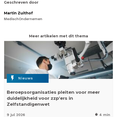
Geschreven door
Martin Zuithof
MedischOndernemen
Meer artikelen met dit thema
flash_on
Nieuws
Beroepsorganisaties pleiten voor meer
duidelijkheid voor zzp'ers in
Zelfstandigenwet
9 jul
2026
4 min
timer