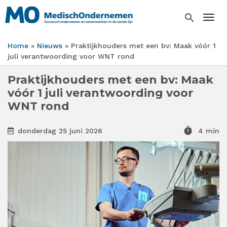
Overslaan
en
search
Togg
naar
de
Home
Nieuws
Praktijkhouders met een bv: Maak vóór 1
inhoud
Kruimelpad
juli verantwoording voor WNT rond
gaan
Praktijkhouders met een bv: Maak
vóór 1 juli verantwoording voor
WNT rond
timer
donderdag 25 juni 2026
4 min