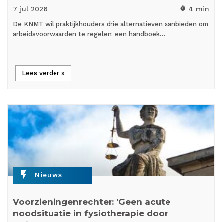
7 jul
2026
4 min
timer
De KNMT wil praktijkhouders drie alternatieven aanbieden om
arbeidsvoorwaarden te regelen: een handboek…
Lees verder »
flash_on
Nieuws
Voorzieningenrechter: 'Geen acute
noodsituatie in fysiotherapie door