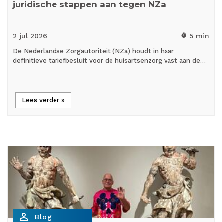
juridische stappen aan tegen NZa
2 jul
2026
5 min
timer
De Nederlandse Zorgautoriteit (NZa) houdt in haar
definitieve tariefbesluit voor de huisartsenzorg vast aan de…
Lees verder »
person_outline
Blog