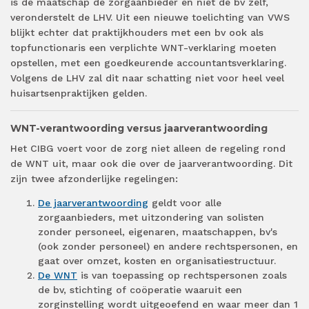
is de maatschap de zorgaanbieder en niet de bv zelf,
veronderstelt de LHV. Uit een nieuwe toelichting van VWS
blijkt echter dat praktijkhouders met een bv ook als
topfunctionaris een verplichte WNT-verklaring moeten
opstellen, met een goedkeurende accountantsverklaring.
Volgens de LHV zal dit naar schatting niet voor heel veel
huisartsenpraktijken gelden.
WNT-verantwoording versus jaarverantwoording
Het CIBG voert voor de zorg niet alleen de regeling rond
de WNT uit, maar ook die over de jaarverantwoording. Dit
zijn twee afzonderlijke regelingen:
De jaarverantwoording
geldt voor alle
zorgaanbieders, met uitzondering van solisten
zonder personeel, eigenaren, maatschappen, bv's
(ook zonder personeel) en andere rechtspersonen, en
gaat over omzet, kosten en organisatiestructuur.
De WNT
is van toepassing op rechtspersonen zoals
de bv, stichting of coöperatie waaruit een
zorginstelling wordt uitgeoefend en waar meer dan 1