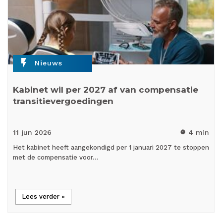
flash_on
Nieuws
Kabinet wil per 2027 af van compensatie
transitievergoedingen
11 jun
2026
4 min
timer
Het kabinet heeft aangekondigd per 1 januari 2027 te stoppen
met de compensatie voor…
Lees verder »