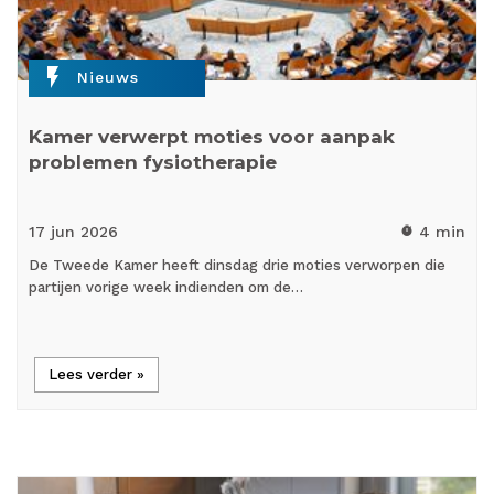
flash_on
Nieuws
Kamer verwerpt moties voor aanpak
problemen fysiotherapie
17 jun
2026
4 min
timer
De Tweede Kamer heeft dinsdag drie moties verworpen die
partijen vorige week indienden om de…
Lees verder »