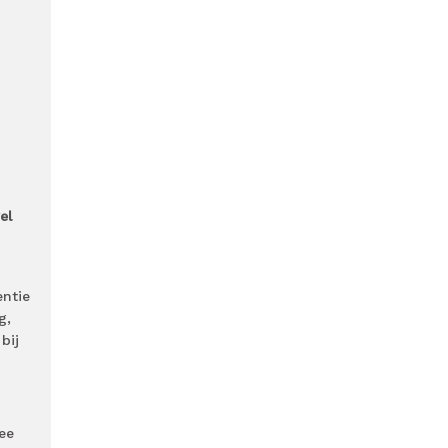
el
entie
g,
bij
ee