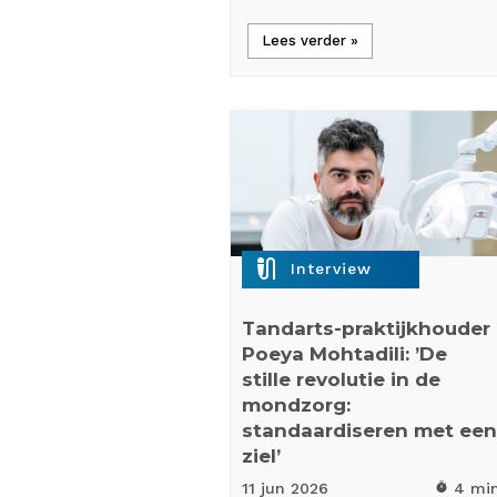
Lees verder »
mic_external_on
Interview
Tandarts-praktijkhouder
Poeya Mohtadili: ’De
stille revolutie in de
mondzorg:
standaardiseren met een
ziel’
11 jun
2026
4 mi
timer