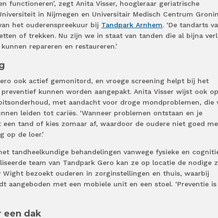
 functioneren’, zegt Anita Visser, hoogleraar geriatrische
niversiteit in Nijmegen en Universitair Medisch Centrum Groni
 van het ouderenspreekuur bij
Tandpark Arnhem
. ‘De tandarts v
etten of trekken. Nu zijn we in staat van tanden die al bijna ver
 kunnen repareren en restaureren.’
g
ro ook actief gemonitord, en vroege screening helpt bij het
 preventief kunnen worden aangepakt. Anita Visser wijst ook o
gebitsonderhoud, met aandacht voor droge mondproblemen, die 
unnen leiden tot cariës. ‘Wanneer problemen ontstaan en je
pt een tand of kies zomaar af, waardoor de oudere niet goed me
 op de loer.’
t tandheelkundige behandelingen vanwege fysieke en cogniti
liseerde team van Tandpark Gero kan ze op locatie de nodige 
y Wight bezoekt ouderen in zorginstellingen en thuis, waarbij
dt aangeboden met een mobiele unit en een stoel. ‘Preventie is
r een dak