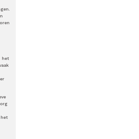
ngen.
an
loren
p het
vaak
er
eve
zorg
 het