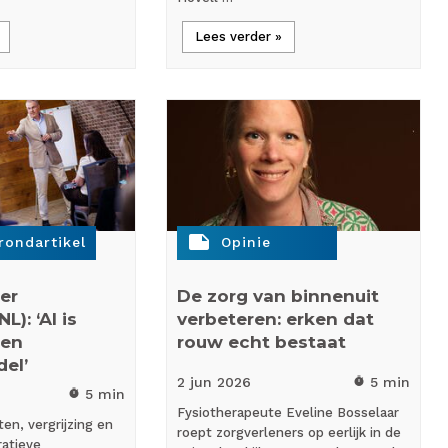
Lees verder »
note
rondartikel
Opinie
er
De zorg van binnenuit
L): ‘AI is
verbeteren: erken dat
een
rouw echt bestaat
el’
2 jun
2026
5 min
timer
5 min
timer
Fysiotherapeute Eveline Bosselaar
en, vergrijzing en
roept zorgverleners op eerlijk in de
ratieve