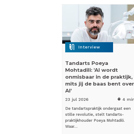
mic_external_on
Interview
Tandarts Poeya
Mohtadili: 'AI wordt
onmisbaar in de praktijk,
mits jij de baas bent over
AI'
23 jul
2026
4 mi
timer
De tandartspraktijk ondergaat een
stille revolutie, stelt tandarts-
praktijkhouder Poeya Mohtadili.
Waar…