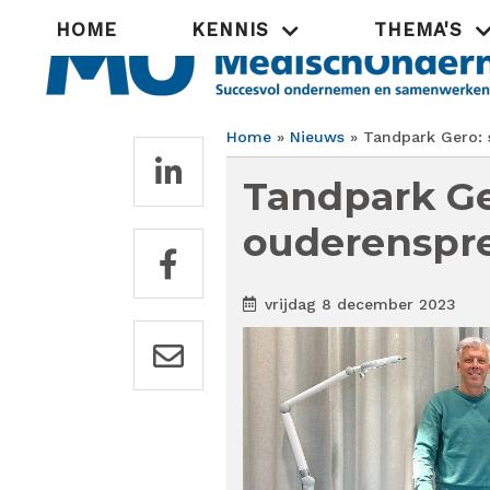
Overslaan
Hoofdnavigatie
HOME
KENNIS
THEMA'S
en
naar
de
inhoud
gaan
Home
Nieuws
Tandpark Gero: 
Kruimelpad
Tandpark Ge
ouderenspre
vrijdag 8 december 2023