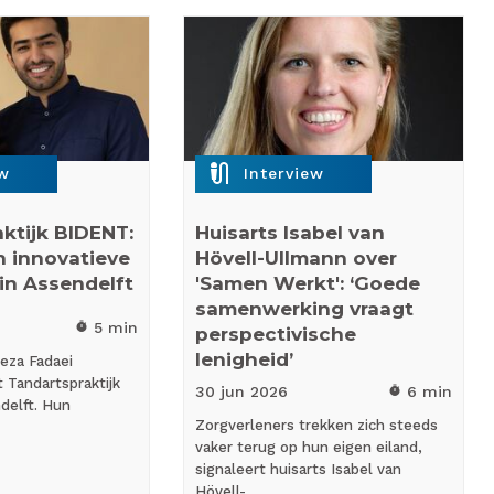
mic_external_on
ew
Interview
ktijk BIDENT:
Huisarts Isabel van
n innovatieve
Hövell-Ullmann over
in Assendelft
'Samen Werkt': ‘Goede
samenwerking vraagt
5 min
timer
perspectivische
lenigheid’
reza Fadaei
 Tandartspraktijk
30 jun
2026
6 min
timer
delft. Hun
Zorgverleners trekken zich steeds
vaker terug op hun eigen eiland,
signaleert huisarts Isabel van
Hövell-…