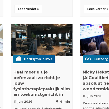
Lees verder »
Lees verder »
cases
all_inclusive
Bedrijfsnieuws
Achterg
Haal meer uit je
Nicky Hekst
oefenzaal: zo richt je
(AICoalitie4N
jouw
absoluut g
fysiotherapiepraktijk slim
wondermidd
en toekomstgericht in
10 jun
2026
11 jun
2026
4 min
timer
Personeelstekort
n
enorme administ
De wereld van de fysiotherapie