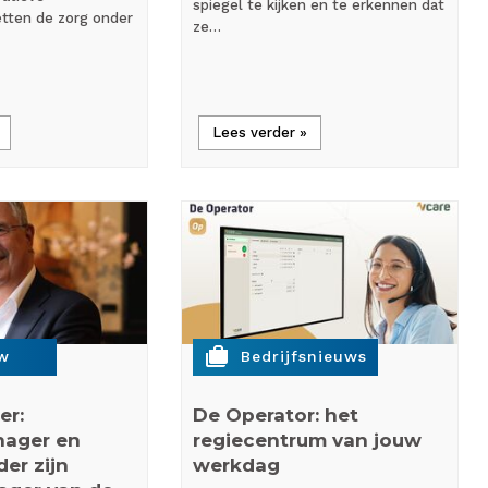
spiegel te kijken en te erkennen dat
etten de zorg onder
ze…
Lees verder »
cases
ew
Bedrijfsnieuws
er:
De Operator: het
nager en
regiecentrum van jouw
er zijn
werkdag