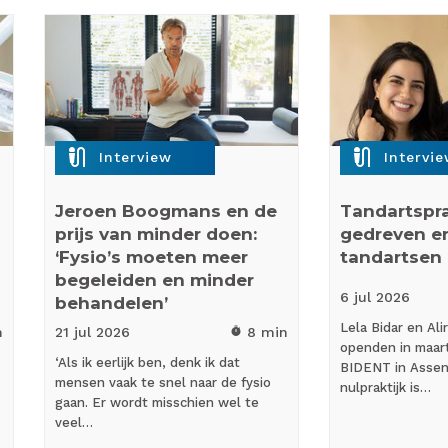
mic_external_on
mic_external_on
Interview
Intervi
Jeroen Boogmans en de
Tandartspra
prijs van minder doen:
gedreven e
‘Fysio’s moeten meer
tandartsen 
begeleiden en minder
6 jul
2026
behandelen’
Lela Bidar en Ali
n
21 jul
2026
8 min
timer
openden in maart
‘Als ik eerlijk ben, denk ik dat
BIDENT in Assen
mensen vaak te snel naar de fysio
nulpraktijk is…
gaan. Er wordt misschien wel te
veel…