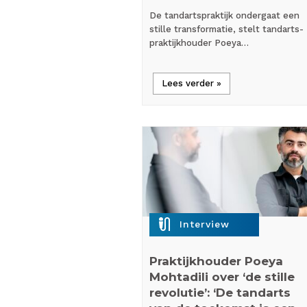
De tandartspraktijk ondergaat een
stille transformatie, stelt tandarts-
praktijkhouder Poeya…
Lees verder »
mic_external_on
Interview
Praktijkhouder Poeya
Mohtadili over ‘de stille
revolutie’: ‘De tandarts