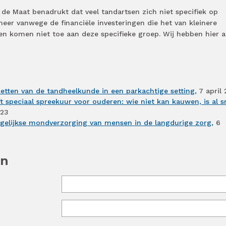
 de Maat benadrukt dat veel tandartsen zich niet specifiek op
eer vanwege de financiële investeringen die het van kleinere
sen komen niet toe aan deze specifieke groep. Wij hebben hier a
etten van de tandheelkunde in een parkachtige setting,
7 april 
t speciaal spreekuur voor ouderen: wie niet kan kauwen, is al s
023
dagelijkse mondverzorging van mensen in de langdurige zorg,
6
en