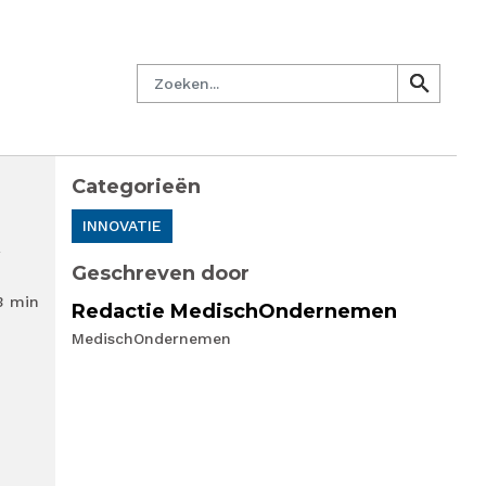
managersnetwerk
Nieuwsbrief
Lid worden
Contact
Zoeken
search
search
Categorieën
t
INNOVATIE
Geschreven door
3 min
Redactie MedischOndernemen
MedischOndernemen