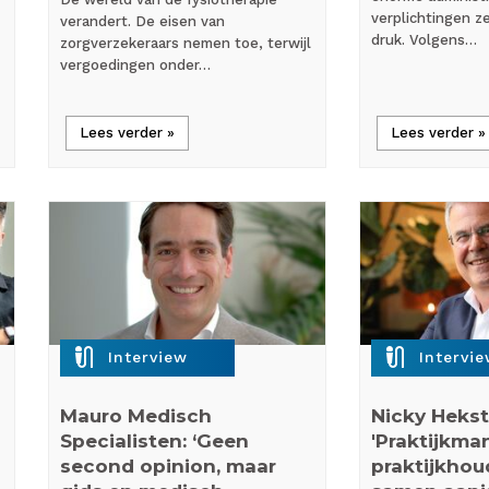
verplichtingen z
verandert. De eisen van
druk. Volgens…
zorgverzekeraars nemen toe, terwijl
vergoedingen onder…
Lees verder »
Lees verder »
mic_external_on
mic_external_on
Interview
Intervi
Mauro Medisch
Nicky Hekst
Specialisten: ‘Geen
'Praktijkma
second opinion, maar
praktijkhoud