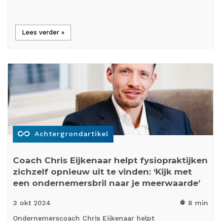
Lees verder »
all_inclusive
Achtergrondartikel
Coach Chris Eijkenaar helpt fysiopraktijken
zichzelf opnieuw uit te vinden: ‘Kijk met
een ondernemersbril naar je meerwaarde’
3 okt
2024
8 min
timer
Ondernemerscoach Chris Eijkenaar helpt