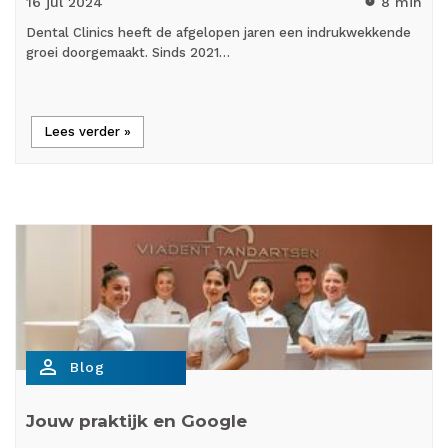
16 jul
2024
8 min
timer
Dental Clinics heeft de afgelopen jaren een indrukwekkende
groei doorgemaakt. Sinds 2021…
Lees verder »
person_outline
Blog
Jouw praktijk en Google