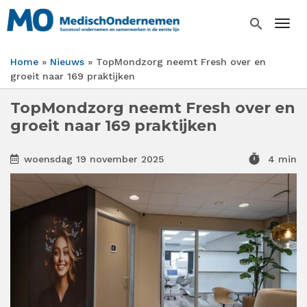
Overslaan
en
search
Togg
naar
de
Home
Nieuws
TopMondzorg neemt Fresh over en
inhoud
Kruimelpad
groeit naar 169 praktijken
gaan
TopMondzorg neemt Fresh over en
groeit naar 169 praktijken
timer
woensdag 19 november 2025
4 min