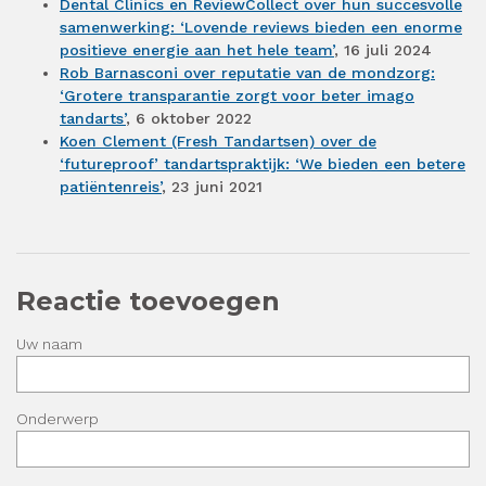
Dental Clinics en ReviewCollect over hun succesvolle
samenwerking: ‘Lovende reviews bieden een enorme
positieve energie aan het hele team’
, 16 juli 2024
Rob Barnasconi over reputatie van de mondzorg:
‘Grotere transparantie zorgt voor beter imago
tandarts’
, 6 oktober 2022
Koen Clement (Fresh Tandartsen) over de
‘futureproof’ tandartspraktijk: ‘We bieden een betere
patiëntenreis’
, 23 juni 2021
Reactie toevoegen
Uw naam
Onderwerp