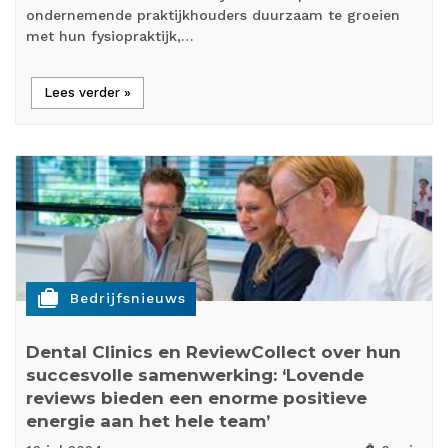
ondernemende praktijkhouders duurzaam te groeien
met hun fysiopraktijk,…
Lees verder »
cases
Bedrijfsnieuws
Dental Clinics en ReviewCollect over hun
succesvolle samenwerking: ‘Lovende
reviews bieden een enorme positieve
energie aan het hele team’