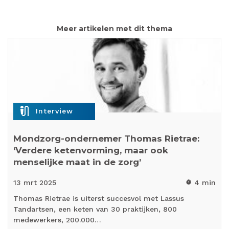
Meer artikelen met dit thema
mic_external_on
Interview
Mondzorg-ondernemer Thomas Rietrae:
‘Verdere ketenvorming, maar ook
menselijke maat in de zorg’
13 mrt
2025
4 min
timer
Thomas Rietrae is uiterst succesvol met Lassus
Tandartsen, een keten van 30 praktijken, 800
medewerkers, 200.000…