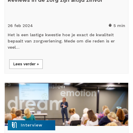
Reviews in de zorg zijn altijd zinvol
26 feb
2024
5 min
timer
Het is een lastige kwestie hoe je exact de kwaliteit
bepaalt van zorgverlening. Mede om die reden is er
veel…
Lees verder »
mic_external_on
Interview