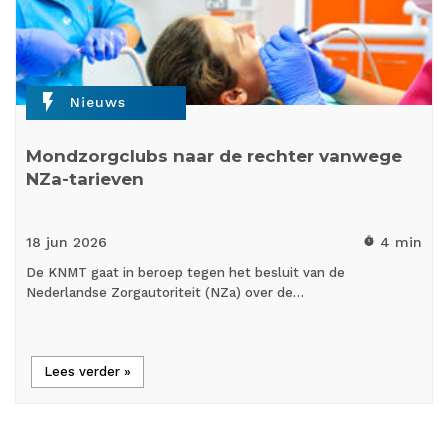
flash_on
Nieuws
Mondzorgclubs naar de rechter vanwege
NZa-tarieven
18 jun
2026
4 min
timer
De KNMT gaat in beroep tegen het besluit van de
Nederlandse Zorgautoriteit (NZa) over de…
Lees verder »