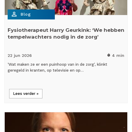
person_outline
Blog
Fysiotherapeut Harry Geurkink: ‘We hebben
tempelwachters nodig in de zorg’
22 jun
2026
4 min
timer
'Wat maken ze er een puinhoop van in de zorg', klinkt
geregeld in kranten, op televisie en op…
Lees verder »