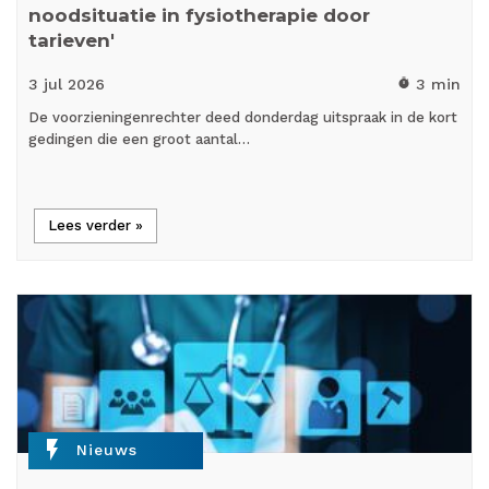
noodsituatie in fysiotherapie door
tarieven'
3 jul
2026
3 min
timer
De voorzieningenrechter deed donderdag uitspraak in de kort
gedingen die een groot aantal…
Lees verder »
flash_on
Nieuws