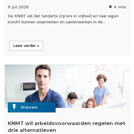
9 jul
2026
4 min
timer
De KNMT wil dat tandarts-zzp'ers in vrijheid en naar eigen
inzicht kunnen waarnemen en samenwerken in de…
Lees verder »
flash_on
Nieuws
KNMT wil arbeidsvoorwaarden regelen met
drie alternatieven