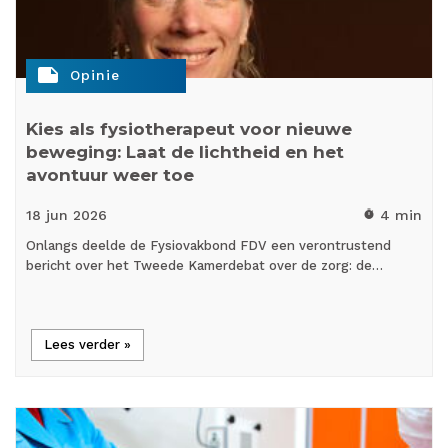
note
Opinie
Kies als fysiotherapeut voor nieuwe
beweging: Laat de lichtheid en het
avontuur weer toe
18 jun
2026
4 min
timer
Onlangs deelde de Fysiovakbond FDV een verontrustend
bericht over het Tweede Kamerdebat over de zorg: de…
Lees verder »