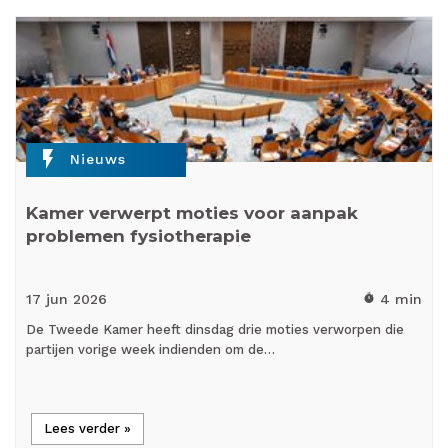
flash_on
Nieuws
Kamer verwerpt moties voor aanpak
problemen fysiotherapie
17 jun
2026
4 min
timer
De Tweede Kamer heeft dinsdag drie moties verworpen die
partijen vorige week indienden om de…
Lees verder »