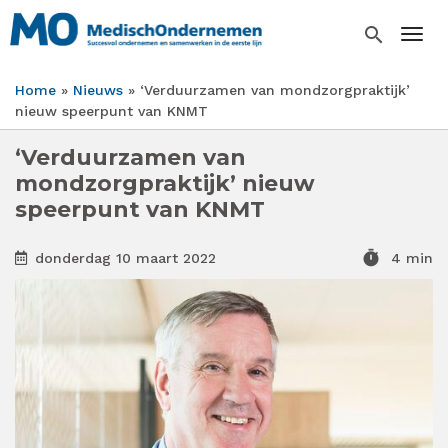
Overslaan
en
search
Togg
naar
de
Home
Nieuws
‘Verduurzamen van mondzorgpraktijk’
inhoud
Kruimelpad
nieuw speerpunt van KNMT
gaan
‘Verduurzamen van
mondzorgpraktijk’ nieuw
speerpunt van KNMT
timer
donderdag 10 maart 2022
4 min