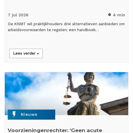
7 jul
2026
4 min
timer
De KNMT wil praktijkhouders drie alternatieven aanbieden om
arbeidsvoorwaarden te regelen: een handboek…
Lees verder »
flash_on
Nieuws
Voorzieningenrechter: 'Geen acute